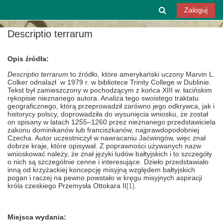
Przejdź do głównej zawartości
Przełącznik w
Zaloguj
Descriptio terrarum
Opis źródła:
Descriptio terrarum
to źródło, które amerykański uczony Marvin L.
Colker odnalazł w 1979 r. w bibliotece Trinity College w Dublinie.
Tekst był zamieszczony w pochodzącym z końca XIII w. łacińskim
rękopisie nieznanego autora. Analiza tego swoistego traktatu
geograficznego, którą przeprowadził zarówno jego odkrywca, jak i
historycy polscy, doprowadziła do wysunięcia wniosku, że został
on spisany w latach 1255–1260 przez nieznanego przedstawiciela
zakonu dominikanów lub franciszkanów, najprawdopodobniej
Czecha. Autor uczestniczył w nawracaniu Jaćwingów, więc znał
dobrze kraje, które opisywał. Z poprawności używanych nazw
wnioskować należy, że znał języki ludów bałtyjskich i to szczegóły
o nich są szczególnie cenne i interesujące. Dzieło przedstawiało
inną od krzyżackiej koncepcję misyjną względem bałtyjskich
pogan i raczej na pewno powstało w kręgu misyjnych aspiracji
króla czeskiego Przemysła Ottokara II
[1]
.
Miejsca wydania: