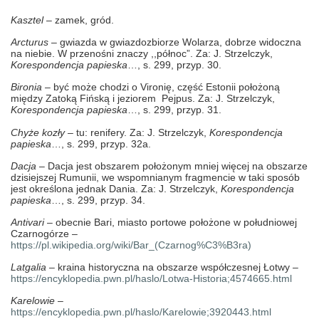
Kasztel
– zamek, gród.
Arcturus
– gwiazda w gwiazdozbiorze Wolarza, dobrze widoczna
na niebie. W przenośni znaczy ,,północ”. Za: J. Strzelczyk,
Korespondencja papieska
…, s. 299, przyp. 30.
Bironia
– być może chodzi o Vironię, część Estonii położoną
między Zatoką Fińską i jeziorem Pejpus. Za: J. Strzelczyk,
Korespondencja papieska
…, s. 299, przyp. 31.
Chyże kozły
– tu: renifery. Za: J. Strzelczyk,
Korespondencja
papieska
…, s. 299, przyp. 32a.
Dacja
– Dacja jest obszarem położonym mniej więcej na obszarze
dzisiejszej Rumunii, we wspomnianym fragmencie w taki sposób
jest określona jednak Dania. Za: J. Strzelczyk,
Korespondencja
papieska
…, s. 299, przyp. 34.
Antivari
– obecnie Bari, miasto portowe położone w południowej
Czarnogórze –
https://pl.wikipedia.org/wiki/Bar_(Czarnog%C3%B3ra)
Latgalia
– kraina historyczna na obszarze współczesnej Łotwy –
https://encyklopedia.pwn.pl/haslo/Lotwa-Historia;4574665.html
Karelowie
–
https://encyklopedia.pwn.pl/haslo/Karelowie;3920443.html