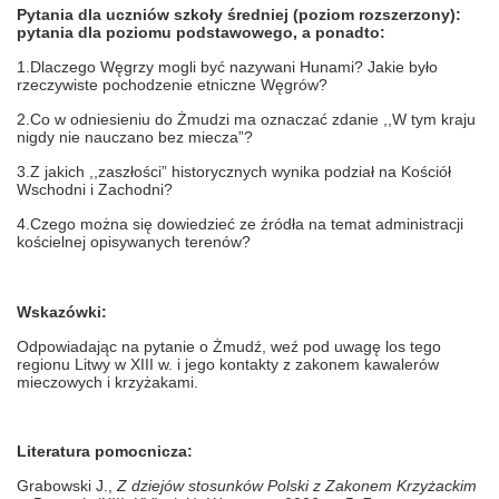
Pytania dla uczniów szkoły średniej (poziom rozszerzony):
pytania dla poziomu podstawowego, a ponadto:
1.Dlaczego Węgrzy mogli być nazywani Hunami? Jakie było
rzeczywiste pochodzenie etniczne Węgrów?
2.Co w odniesieniu do Żmudzi ma oznaczać zdanie ,,W tym kraju
nigdy nie nauczano bez miecza”?
3.Z jakich ,,zaszłości” historycznych wynika podział na Kościół
Wschodni i Zachodni?
4.Czego można się dowiedzieć ze źródła na temat administracji
kościelnej opisywanych terenów?
Wskazówki:
Odpowiadając na pytanie o Żmudź, weź pod uwagę los tego
regionu Litwy w XIII w. i jego kontakty z zakonem kawalerów
mieczowych i krzyżakami.
Literatura pomocnicza:
Grabowski J.,
Z dziejów stosunków Polski z Zakonem Krzyżackim