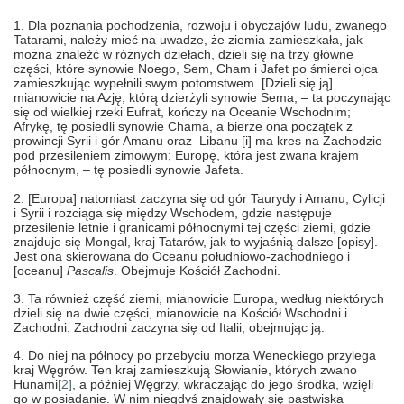
1. Dla poznania pochodzenia, rozwoju i obyczajów ludu, zwanego
Tatarami, należy mieć na uwadze, że ziemia zamieszkała, jak
można znaleźć w różnych dziełach, dzieli się na trzy główne
części, które synowie Noego, Sem, Cham i Jafet po śmierci ojca
zamieszkując wypełnili swym potomstwem. [Dzieli się ją]
mianowicie na Azję, którą dzierżyli synowie Sema, – ta poczynając
się od wielkiej rzeki Eufrat, kończy na Oceanie Wschodnim;
Afrykę, tę posiedli synowie Chama, a bierze ona początek z
prowincji Syrii i gór Amanu oraz Libanu [i] ma kres na Zachodzie
pod przesileniem zimowym; Europę, która jest zwana krajem
północnym, – tę posiedli synowie Jafeta.
2. [Europa] natomiast zaczyna się od gór Taurydy i Amanu, Cylicji
i Syrii i rozciąga się między Wschodem, gdzie następuje
przesilenie letnie i granicami północnymi tej części ziemi, gdzie
znajduje się Mongal, kraj Tatarów, jak to wyjaśnią dalsze [opisy].
Jest ona skierowana do Oceanu południowo-zachodniego i
[oceanu]
Pascalis
. Obejmuje Kościół Zachodni.
3. Ta również część ziemi, mianowicie Europa, według niektórych
dzieli się na dwie części, mianowicie na Kościół Wschodni i
Zachodni. Zachodni zaczyna się od Italii, obejmując ją.
4. Do niej na północy po przebyciu morza Weneckiego przylega
kraj Węgrów. Ten kraj zamieszkują Słowianie, których zwano
Hunami
[2]
, a później Węgrzy, wkraczając do jego środka, wzięli
go w posiadanie. W nim niegdyś znajdowały się pastwiska