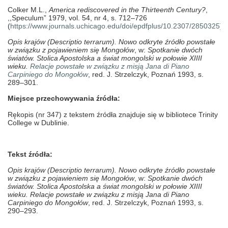
Colker M.L.,
America rediscovered in the Thirteenth Century?
,
,,Speculum” 1979, vol. 54,
nr 4, s. 712–726
(
https://www.journals.uchicago.edu/doi/epdfplus/10.2307/2850325
).
Opis krajów (Descriptio terrarum). Nowo odkryte źródło powstałe
w związku z pojawieniem się Mongołów
, w:
Spotkanie dwóch
światów. Stolica Apostolska a świat mongolski w połowie XIIII
wieku.
Relacje powstałe w związku z misją Jana di Piano
Carpiniego do Mongołów
, red. J. Strzelczyk, Poznań 1993, s.
289–301.
Miejsce przechowywania źródła:
Rękopis (nr 347) z tekstem źródła znajduje się w bibliotece Trinity
College w Dublinie.
Tekst źródła:
Opis krajów (Descriptio terrarum). Nowo odkryte źródło powstałe
w związku z pojawieniem się Mongołów
, w:
Spotkanie dwóch
światów. Stolica Apostolska a świat mongolski w połowie XIIII
wieku. Relacje powstałe w związku z misją Jana di Piano
Carpiniego do Mongołów
, red. J. Strzelczyk, Poznań 1993, s.
290–293.