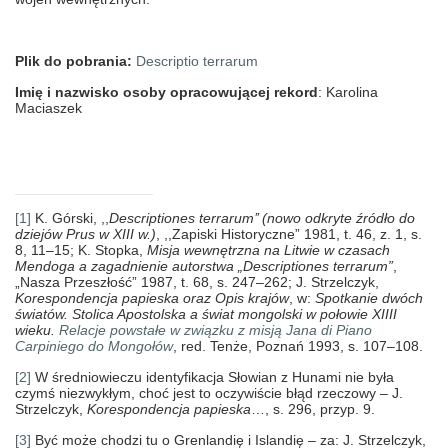
Plik do pobrania:
Descriptio terrarum
Imię i nazwisko osoby opracowującej rekord
: Karolina
Maciaszek
[1]
K. Górski, ,,
Descriptiones terrarum’’ (nowo odkryte źródło do
dziejów Prus w XIII w.)
, ,,Zapiski Historyczne” 1981, t. 46, z. 1, s.
8, 11–15; K. Stopka,
Misja wewnętrzna na Litwie w czasach
Mendoga a zagadnienie autorstwa „Descriptiones terrarum”
,
„Nasza Przeszłość” 1987, t. 68, s. 247–262; J. Strzelczyk,
Korespondencja papieska oraz Opis krajów
,
w:
Spotkanie dwóch
światów. Stolica Apostolska a świat mongolski w połowie XIIII
wieku.
Relacje powstałe w związku z misją Jana di Piano
Carpiniego do Mongołów
, red. Tenże, Poznań 1993, s. 107–108.
[2]
W średniowieczu identyfikacja Słowian z Hunami nie była
czymś niezwykłym, choć jest to oczywiście błąd rzeczowy – J.
Strzelczyk,
Korespondencja papieska
…, s. 296, przyp. 9.
[3]
Być może chodzi tu o Grenlandię i Islandię – za: J. Strzelczyk,