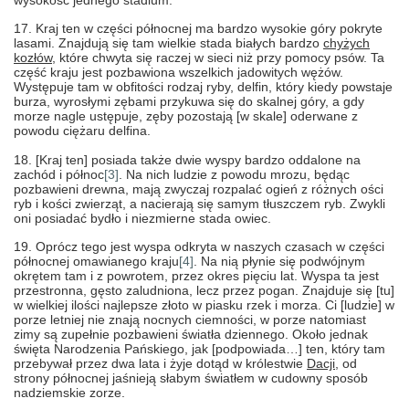
wysokość jednego stadium.
17. Kraj ten w części północnej ma bardzo wysokie góry pokryte
lasami. Znajdują się tam wielkie stada białych bardzo
chyżych
kozłów
, które chwyta się raczej w sieci niż przy pomocy psów. Ta
część kraju jest pozbawiona wszelkich jadowitych wężów.
Występuje tam w obfitości rodzaj ryby, delfin, który kiedy powstaje
burza, wyrosłymi zębami przykuwa się do skalnej góry, a gdy
morze nagle ustępuje, zęby pozostają [w skale] oderwane z
powodu ciężaru delfina.
18. [Kraj ten] posiada także dwie wyspy bardzo oddalone na
zachód i północ
[3]
. Na nich ludzie z powodu mrozu, będąc
pozbawieni drewna, mają zwyczaj rozpalać ogień z różnych ości
ryb i kości zwierząt, a nacierają się samym tłuszczem ryb. Zwykli
oni posiadać bydło i niezmierne stada owiec.
19. Oprócz tego jest wyspa odkryta w naszych czasach w części
północnej omawianego kraju
[4]
. Na nią płynie się podwójnym
okrętem tam i z powrotem, przez okres pięciu lat. Wyspa ta jest
przestronna, gęsto zaludniona, lecz przez pogan. Znajduje się [tu]
w wielkiej ilości najlepsze złoto w piasku rzek i morza. Ci [ludzie] w
porze letniej nie znają nocnych ciemności, w porze natomiast
zimy są zupełnie pozbawieni światła dziennego. Około jednak
święta Narodzenia Pańskiego, jak [podpowiada…] ten, który tam
przebywał przez dwa lata i żyje dotąd w królestwie
Dacji
, od
strony północnej jaśnieją słabym światłem w cudowny sposób
nadziemskie zorze.