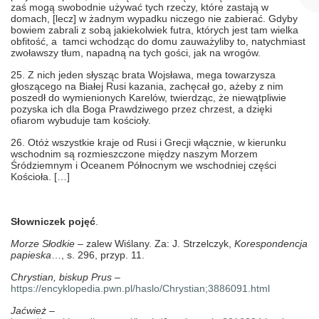
zaś mogą swobodnie używać tych rzeczy, które zastają w
domach, [lecz] w żadnym wypadku niczego nie zabierać. Gdyby
bowiem zabrali z sobą jakiekolwiek futra, których jest tam wielka
obfitość, a tamci wchodząc do domu zauważyliby to, natychmiast
zwoławszy tłum, napadną na tych gości, jak na wrogów.
25. Z nich jeden słysząc brata Wojsława, mega towarzysza
głoszącego na Białej Rusi kazania, zachęcał go, ażeby z nim
poszedł do wymienionych Karelów, twierdząc, że niewątpliwie
pozyska ich dla Boga Prawdziwego przez chrzest, a dzięki
ofiarom wybuduje tam kościoły.
26. Otóż wszystkie kraje od Rusi i Grecji włącznie, w kierunku
wschodnim są rozmieszczone między naszym Morzem
Śródziemnym i Oceanem Północnym we wschodniej części
Kościoła. […]
Słowniczek pojęć
.
Morze Słodkie
– zalew Wiślany. Za: J. Strzelczyk,
Korespondencja
papieska
…, s. 296, przyp. 11.
Chrystian, biskup Prus
–
https://encyklopedia.pwn.pl/haslo/Chrystian;3886091.html
Jaćwież
–