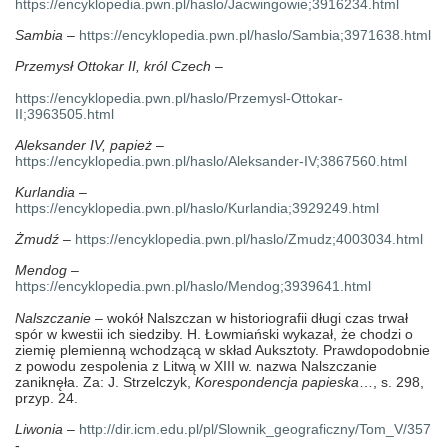
https://encyklopedia.pwn.pl/haslo/Jacwingowie;3916234.html
Sambia
–
https://encyklopedia.pwn.pl/haslo/Sambia;3971638.html
Przemysł Ottokar II, król Czech
–
https://encyklopedia.pwn.pl/haslo/Przemysl-Ottokar-
II;3963505.html
Aleksander IV, papież
–
https://encyklopedia.pwn.pl/haslo/Aleksander-IV;3867560.html
Kurlandia
–
https://encyklopedia.pwn.pl/haslo/Kurlandia;3929249.html
Żmudź
–
https://encyklopedia.pwn.pl/haslo/Zmudz;4003034.html
Mendog
–
https://encyklopedia.pwn.pl/haslo/Mendog;3939641.html
Nalszczanie
– wokół Nalszczan w historiografii długi czas trwał
spór w kwestii ich siedziby. H. Łowmiański wykazał, że chodzi o
ziemię plemienną wchodzącą w skład Auksztoty. Prawdopodobnie
z powodu zespolenia z Litwą w XIII w. nazwa Nalszczanie
zaniknęła. Za: J. Strzelczyk,
Korespondencja papieska
…, s. 298,
przyp. 24.
Liwonia
–
http://dir.icm.edu.pl/pl/Slownik_geograficzny/Tom_V/357
-