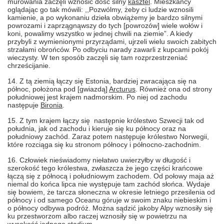
murowania zaczęli wznosić dość silny
kasztel
. Mieszkańcy
oglądając go tak mówili: ,,Pozwólmy, żeby ci ludzie wznosili
kamienie, a po wykonaniu dzieła obwiążemy je bardzo silnymi
powrozami i zaprzągnąwszy do tych [powrozów] wiele wołów i
koni, powalimy wszystko w jednej chwili na ziemie”. A kiedy
przybyli z wymienionymi przyrządami, ujrzeli wielu swoich zabitych
strzałami obrońców. Po odbyciu narady zawarli z kupcami pokój
wieczysty. W ten sposób zaczęli się tam rozprzestrzeniać
chrześcijanie.
14. Z tą ziemią łączy się Estonia, bardziej zwracająca się na
północ, położona pod [gwiazdą]
Arcturus
. Również ona od strony
południowej jest krajem nadmorskim. Po niej od zachodu
następuje
Bironia
.
15. Z tym krajem łączy się następnie królestwo Szwecji tak od
południa, jak od zachodu i kieruje się ku północy oraz na
południowy zachód. Zaraz potem następuje królestwo Norwegii,
które rozciąga się ku stronom północy i północno-zachodnim.
16. Człowiek nieświadomy niełatwo uwierzyłby w długość i
szerokość tego królestwa, zwłaszcza że jego części krańcowe
łączą się z północą i południowym zachodem. Od połowy maja aż
niemal do końca lipca nie występuje tam zachód słońca. Wydaje
się bowiem, że tarcza słoneczna w okresie letniego przesilenia od
północy i od samego Oceanu góruje w swoim znaku niebieskim i
o północy odbywa podróż. Można sądzić jakoby Alpy wznosiły się
ku przestworzom albo raczej wznosiły się w powietrzu na