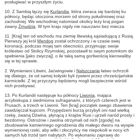
posługiwać w przyszłym życiu.
10. Z Sambią łączy się
Kurlandia
, która zwraca się bardziej ku
północy, będąc otoczona morzem od strony południowej oraz
zachodniej. We wschodniej natomiast okolicy leży kraj pogan
zwany
Żmudzią
. W tym kraju nigdy nie nauczano bez miecza.
11. [Kraj] ten od wschodu ma ziemię litewską sąsiadującą z Rusią.
Pierwszy jej król
Mendog
został ochrzczony i w czasie swej
koronacji, podczas mojej tam obecności, przyjmując swoje
królestwo od Stolicy Rzymskiej, pozostawił to swym potomkom do
spełnienia [jako zwyczaj], o ile taką samą gorliwością kierowaliby
się w tej sprawie.
2. Wymienieni Litwini, Jaćwingowie i
Nalszczanie
łatwo ochrzcili
się dlatego, że od samej kołyski byli żywieni przez chrześcijańskie
karmicielki. Z tej przyczyny będziemy mogli bezpiecznie wśród
nich przebywać.
13. Po Kurlandii następuje ku północy
Liwonia
, mająca
arcybiskupa z siedmioma sufraganami, z których czterech jest w
Prusach, a trzech w Liwonii. Ten [kraj] początek swego zbawienia
zawdzięczał kupcom. Przypędzeni burzą przybyli oni nad wielką
rzekę, zwaną Dźwina, płynącą z krajów Rusi i ujrzeli naród prosty i
bezdomny. Ostrożnie i zwolna otrzymali od nich [zgodę] na
zbudowanie kamiennego ogrodzenia dla małego dworu na wyspie
wymienionej rzeki, aby wilki i złoczyńcy nie niepokoili w nocy ich
samych lub trzód tam nabytych. Po wykonaniu zaprawy do