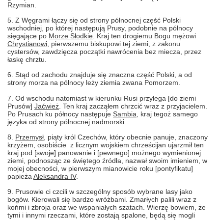
Rzymian.
5. Z Węgrami łączy się od strony północnej część Polski
wschodniej, po której następują Prusy, podobnie na północy
sięgające po
Morze Słodkie
. Kraj ten drogiemu Bogu mężowi
Chrystianowi
, pierwszemu biskupowi tej ziemi, z zakonu
cystersów, zawdzięcza początki nawrócenia bez miecza, przez
łaskę chrztu.
6. Stąd od zachodu znajduje się znaczna część Polski, a od
strony morza na północy leży ziemia zwana Pomorzem.
7. Od wschodu natomiast w kierunku Rusi przylega [do ziemi
Prusów]
Jaćwież
. Ten kraj zacząłem chrzcić wraz z przyjacielem.
Po Prusach ku północy następuje
Sambia
, kraj tegoż samego
języka od strony północnej nadmorski.
8.
Przemysł
, piąty król Czechów, który obecnie panuje, znaczony
krzyżem, osobiście z licznym wojskiem chrześcijan ujarzmił ten
kraj pod [swoje] panowanie i [pewnego] możnego wymienionej
ziemi, podnosząc ze świętego źródła, nazwał swoim imieniem, w
mojej obecności, w pierwszym mianowicie roku [pontyfikatu]
papieża
Aleksandra IV
.
9. Prusowie ci czcili w szczególny sposób wybrane lasy jako
bogów. Kierowali się bardzo wróżbami. Zmarłych palili wraz z
końmi i zbroja oraz we wspaniałych szatach. Wierzę bowiem, że
tymi i innymi rzeczami, które zostają spalone, będą się mogli