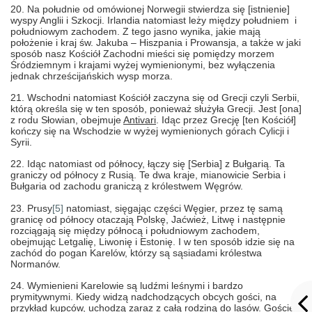
20. Na południe od omówionej Norwegii stwierdza się [istnienie]
wyspy Anglii i Szkocji. Irlandia natomiast leży między południem i
południowym zachodem. Z tego jasno wynika, jakie mają
położenie i kraj św. Jakuba – Hiszpania i Prowansja, a także w jaki
sposób nasz Kościół Zachodni mieści się pomiędzy morzem
Śródziemnym i krajami wyżej wymienionymi, bez wyłączenia
jednak chrześcijańskich wysp morza.
21. Wschodni natomiast Kościół zaczyna się od Grecji czyli Serbii,
którą określa się w ten sposób, ponieważ służyła Grecji. Jest [ona]
z rodu Słowian, obejmuje
Antivari
. Idąc przez Grecję [ten Kościół]
kończy się na Wschodzie w wyżej wymienionych górach Cylicji i
Syrii.
22. Idąc natomiast od północy, łączy się [Serbia] z Bułgarią. Ta
graniczy od północy z Rusią. Te dwa kraje, mianowicie Serbia i
Bułgaria od zachodu graniczą z królestwem Węgrów.
23. Prusy
[5]
natomiast, sięgając części Węgier, przez tę samą
granicę od północy otaczają Polskę, Jaćwież, Litwę i następnie
rozciągają się między północą i południowym zachodem,
obejmując Letgalię, Liwonię i Estonię. I w ten sposób idzie się na
zachód do pogan Karelów, którzy są sąsiadami królestwa
Normanów.
24. Wymienieni Karelowie są ludźmi leśnymi i bardzo
prymitywnymi. Kiedy widzą nadchodzących obcych gości, na
przykład kupców, uchodzą zaraz z całą rodziną do lasów. Goście