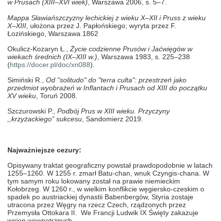
w Prusach (XIII–XVI wiek)
, Warszawa 2006
, s. 5–7.
Mappa Sławiańszczyzny lechickiej z wieku X–XII i Pruss z wieku
X–XIII
, ułożona przez J. Papłońskiego; wyryta przez F.
Łozińskiego, Warszawa 1862
Okulicz-Kozaryn Ł.,
Życie codzienne Prusów i Jaćwięgów w
wiekach średnich (IX–XIII w.)
, Warszawa 1983, s. 225–238
(
https://docer.pl/doc/xn088
).
Simiński R.,
Od "solitudo" do "terra culta": przestrzeń jako
przedmiot wyobrażeń w Inflantach i Prusach od XIII do początku
XV wieku
, Toruń 2008.
Szczurowski P.,
Podbój Prus w XIII wieku. Przyczyny
,,krzyżackiego” sukcesu
, Sandomierz 2019.
Najważniejsze cezury:
Opisywany traktat geograficzny powstał prawdopodobnie w latach
1255–1260. W 1255 r. zmarł Batu-chan, wnuk Czyngis-chana. W
tym samym roku lokowany został na prawie niemieckim
Kołobrzeg. W 1260 r., w wielkim konflikcie węgiersko-czeskim o
spadek po austriackiej dynastii Babenbergów, Styria zostaje
utracona przez Węgry na rzecz Czech, rządzonych przez
Przemysła Ottokara II. We Francji Ludwik IX Święty zakazuje
wojen wewnętrznych.