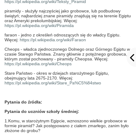
https://pl.wikipedia.org/wiki/Teksty_Piramid
piramidy -
służyły najczęściej jako grobowce, lub podbudowy
świątyń; najbardziej znane piramidy znajdują się na terenie Egiptu
oraz Ameryki prekolumbijskiej. Więcej:
https://pl.wikipedia.org/wiki/Piramida
faraon -
jedno z określeń odnoszących się do władcy Egiptu.
Więcej:
https://pl.wikipedia.org/wiki/Faraon
Cheops -
władca zjednoczonego Dolnego oraz Górnego Egiptu w
czasie Starego Państwa. Znany głównie z potężnego grobowca, w
którym został pochowany - piramidy Cheopsa. Więcej:
https://pl.wikipedia.org/wiki/Cheops
Stare Państwo -
okres w dziejach starożytnego Egiptu,
obejmujący lata 2675-2170. Więcej:
https://pl.wikipedia.org/wiki/Stare_Pa%C5%84stwo
Pytania do źródła:
Pytania do uczniów szkoły średniej:
1.Komu, w starożytnym Egipcie, wznoszono wielkie grobowce w
formie piramid? Jak postępowano z ciałem zmarłego, zanim było
złożone do grobu?