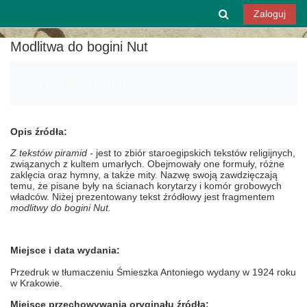
Przejdź do głównej zawartości
Przełącznik w
Zaloguj
Modlitwa do bogini Nut
Wymagania zaliczenia
Oznacz jako wykonane
Opis źródła:
Z tekstów piramid -
jest to zbiór staroegipskich tekstów religijnych,
związanych z kultem umarłych. Obejmowały one formuły, różne
zaklęcia oraz hymny, a także mity. Nazwę swoją zawdzięczają
temu, że pisane były na ścianach korytarzy i komór grobowych
władców. Niżej prezentowany tekst źródłowy jest fragmentem
modlitwy do bogini Nut.
Miejsce i data wydania:
Przedruk w tłumaczeniu Śmieszka Antoniego wydany w 1924 roku
w Krakowie.
Miejsce przechowywania oryginału źródła: