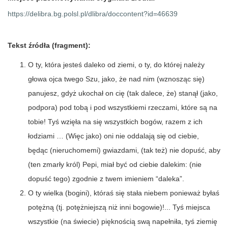
https://delibra.bg.polsl.pl/dlibra/doccontent?id=46639
Tekst źródła (fragment):
O ty, która jesteś daleko od ziemi, o ty, do której należy
głowa ojca twego Szu, jako, że nad nim (wznosząc się)
panujesz, gdyż ukochał on cię (tak dalece, że) stanął (jako,
podpora) pod tobą i pod wszystkiemi rzeczami, które są na
tobie! Tyś wzięła na się wszystkich bogów, razem z ich
łodziami … (Więc jako) oni nie oddalają się od ciebie,
będąc (nieruchomemi) gwiazdami, (tak też) nie dopuść, aby
(ten zmarły król) Pepi, miał być od ciebie dalekim: (nie
dopuść tego) zgodnie z twem imieniem “daleka”.
O ty wielka (bogini), któraś się stała niebem ponieważ byłaś
potężną (tj. potężniejszą niż inni bogowie)!... Tyś miejsca
wszystkie (na świecie) pięknością swą napełniła, tyś ziemię