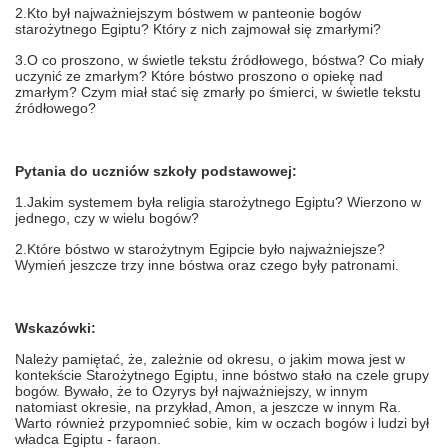
2.Kto był najważniejszym bóstwem w panteonie bogów
starożytnego Egiptu? Który z nich zajmował się zmarłymi?
3.O co proszono, w świetle tekstu źródłowego, bóstwa? Co miały
uczynić ze zmarłym? Które bóstwo proszono o opiekę nad
zmarłym? Czym miał stać się zmarły po śmierci, w świetle tekstu
źródłowego?
Pytania do uczniów szkoły podstawowej:
1.Jakim systemem była religia starożytnego Egiptu? Wierzono w
jednego, czy w wielu bogów?
2.Które bóstwo w starożytnym Egipcie było najważniejsze?
Wymień jeszcze trzy inne bóstwa oraz czego były patronami.
Wskazówki:
Należy pamiętać, że, zależnie od okresu, o jakim mowa jest w
kontekście Starożytnego Egiptu, inne bóstwo stało na czele grupy
bogów. Bywało, że to Ozyrys był najważniejszy, w innym
natomiast okresie, na przykład, Amon, a jeszcze w innym Ra.
Warto również przypomnieć sobie, kim w oczach bogów i ludzi był
władca Egiptu - faraon.