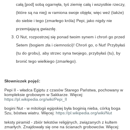
całą [pod] sobą ogarnęła, tyś ziemię całą i wszystkie rzeczy,
(które są na niej) w ramiona swoje objęła; więc weź (także)
do siebie i tego (zmarłego króla) Pepi, jako nigdy nie
przemijającą gwiazdę.
O Nut, rozpostrzej się ponad twoim synem i chroń go przed
Setem (bogiem zła i ciemności)! Chroń go, o Nut! Przybyłaś
(tu do grobu), aby strzec syna twojego, przybyłaś (tu), by
bronić tego wielkiego (zmarłego).
Słowniczek pojęć:
Pepi II -
władca Egiptu z czasów Starego Państwa, pochowany w
kompleksie grobowym w Sakkarze. Więcej:
https://pl.wikipedia.org/wiki/Pepi_II
bogini Nut -
w mitologii egipskiej była boginią nieba, córką boga
Szu, bóstwa wiatru. Więcej:
https://pl.wikipedia.org/wiki/Nut
teksty piramid -
zbiór tekstów religijnych, związanych z kultem
zmarłych. Znajdowały się one na ścianach grobowców. Więcej: