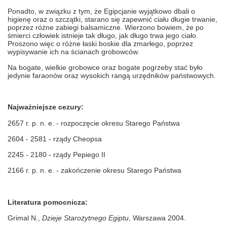
Ponadto, w związku z tym, że Egipcjanie wyjątkowo dbali o
higienę oraz o szczątki, starano się zapewnić ciału długie trwanie,
poprzez różne zabiegi balsamiczne. Wierzono bowiem, że po
śmierci człowiek istnieje tak długo, jak długo trwa jego ciało.
Proszono więc o różne łaski boskie dla zmarłego, poprzez
wypisywanie ich na ścianach grobowców.
Na bogate, wielkie grobowce oraz bogate pogrzeby stać było
jedynie faraonów oraz wysokich rangą urzędników państwowych.
Najważniejsze cezury:
2657 r. p. n. e. - rozpoczęcie okresu Starego Państwa
2604 - 2581 - rządy Cheopsa
2245 - 2180 - rządy Pepiego II
2166 r. p. n. e. - zakończenie okresu Starego Państwa
Literatura pomocnicza:
Grimal N.,
Dzieje Starożytnego Egiptu
, Warszawa 2004.