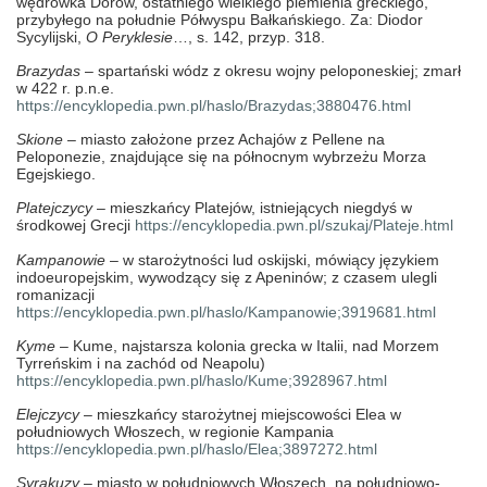
wędrówka Dorów, ostatniego wielkiego plemienia greckiego,
przybyłego na południe Półwyspu Bałkańskiego. Za: Diodor
Sycylijski,
O Peryklesie
…, s. 142, przyp. 318.
Brazydas
– spartański wódz z okresu wojny peloponeskiej; zmarł
w 422 r. p.n.e.
https://encyklopedia.pwn.pl/haslo/Brazydas;3880476.html
Skione
– miasto założone przez Achajów z Pellene na
Peloponezie, znajdujące się na północnym wybrzeżu Morza
Egejskiego.
Platejczycy
– mieszkańcy Platejów, istniejących niegdyś w
środkowej Grecji
https://encyklopedia.pwn.pl/szukaj/Plateje.html
Kampanowie
– w starożytności lud oskijski, mówiący językiem
indoeuropejskim, wywodzący się z Apeninów; z czasem ulegli
romanizacji
https://encyklopedia.pwn.pl/haslo/Kampanowie;3919681.html
Kyme
– Kume,
najstarsza kolonia grecka w Italii, nad Morzem
Tyrreńskim i na zachód od Neapolu)
https://encyklopedia.pwn.pl/haslo/Kume;3928967.html
Elejczycy
– mieszkańcy starożytnej miejscowości Elea w
południowych Włoszech, w regionie Kampania
https://encyklopedia.pwn.pl/haslo/Elea;3897272.html
Syrakuzy
– miasto w południowych Włoszech, na południowo-