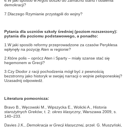
6.W jaki sposób w Argos doszło do zamachu stanu i obalenia
demokracji?
7.Dlaczego Rzymianie przystąpili do wojny?
Pytania dla uczniów szkoły średniej (poziom rozszerzony):
pytania dla poziomu podstawowego, a ponadto:
1.W jaki sposób reformy przeprowadzone za czasów Peryklesa
wpłynęły na pozycję Aten w regionie?
2.Które polis – oprócz Aten i Sparty – miały szanse stać się
hegemonem w Grecji?
3.Czy Diodor z racji pochodzenia mógł być z pewnością
bezstronny jako historyk w swojej narracji o wojnie peloponeskiej?
Uzasadnij odpowiedź.
Literatura pomocnicza:
Bravo B., Węcowski M., Wipszycka E., Wolicki A.,
Historia
starożytnych Greków
, t. 2:
okres
klasyczny
, Warszawa 2009, s.
140–233.
Davies J.K.,
Demokracja w Grecji klasycznej
, przeł. G. Muszyński,