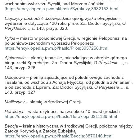
wschodnim wybrzeżu Sycylii, nad Morzem Jońskim
[
https://encyklopedia.pwn.pl/haslo/Syrakuzy;3982153.html
Elejczycy obchodzili dziewięćdziesiąte igrzyska olimpijskie
–
wydarzenie dotyczące 420 roku p.n.e. Za: Diodor Sycylijski,
O
Peryklesie
…, s. 143, przyp. 323.
Pylos
– miasto w południowej Grecji, w regionie Peloponez, na
południowo-zachodnim wybrzeżu Peloponezu
https://encyklopedia.pwn.pl/haslo/Pilos;3957258.html
Ajnianowie
– plemię tesalskie, mieszkające w obrębie górnego
biegu rzeki Sperchejos. Za: Diodor Sycylijski,
O Peryklesie
…, s.
143, przyp. 326.
Dolopowie
– plemię sąsiadujące od południowego zachodu z
Tesalami, od wschodu z Achają Ftyjocką, od południa z Anianami,
a od zachodu z Epirem. Za: Diodor Sycylijski,
O Peryklesie
…, s.
143, przyp. 327.
Malijczycy
– plemię w środkowej Grecji.
Herakleja
– w starożytności nazwa około 40 miast greckich
https://encyklopedia.pwn.pl/haslo/Herakleja;3911139.html
Beocja
– kraina historyczna w środkowej Grecji, położona między
Zatoką Koryncką a Zatoką Eubejską
https://encyklopedia.pwn.pl/haslo/Beocja;3876146.html