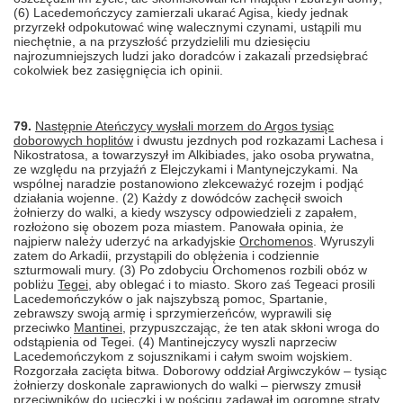
(6) Lacedemończycy zamierzali ukarać Agisa, kiedy jednak
przyrzekł odpokutować winę walecznymi czynami, ustąpili mu
niechętnie, a na przyszłość przydzielili mu dziesięciu
najrozumniejszych ludzi jako doradców i zakazali przedsiębrać
cokolwiek bez zasięgnięcia ich opinii.
79.
Następnie Ateńczycy wysłali morzem do Argos tysiąc
doborowych hoplitów
i dwustu jezdnych pod rozkazami Lachesa i
Nikostratosa, a towarzyszył im Alkibiades, jako osoba prywatna,
ze względu na przyjaźń z Elejczykami i Mantynejczykami. Na
wspólnej naradzie postanowiono zlekceważyć rozejm i podjąć
działania wojenne. (2) Każdy z dowódców zachęcił swoich
żołnierzy do walki, a kiedy wszyscy odpowiedzieli z zapałem,
rozłożono się obozem poza miastem. Panowała opinia, że
najpierw należy uderzyć na arkadyjskie
Orchomenos
. Wyruszyli
zatem do Arkadii, przystąpili do oblężenia i codziennie
szturmowali mury. (3) Po zdobyciu Orchomenos rozbili obóz w
pobliżu
Tegei
, aby oblegać i to miasto. Skoro zaś Tegeaci prosili
Lacedemończyków o jak najszybszą pomoc, Spartanie,
zebrawszy swoją armię i sprzymierzeńców, wyprawili się
przeciwko
Mantinei
, przypuszczając, że ten atak skłoni wroga do
odstąpienia od Tegei. (4) Mantinejczycy wyszli naprzeciw
Lacedemończykom z sojusznikami i całym swoim wojskiem.
Rozgorzała zacięta bitwa. Doborowy oddział Argiwczyków – tysiąc
żołnierzy doskonale zaprawionych do walki – pierwszy zmusił
przeciwników do ucieczki i w pościgu zadawał im ogromne straty.