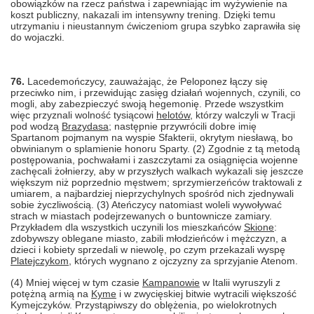
obowiązków na rzecz państwa i zapewniając im wyżywienie na
koszt publiczny, nakazali im intensywny trening. Dzięki temu
utrzymaniu i nieustannym ćwiczeniom grupa szybko zaprawiła się
do wojaczki.
76.
Lacedemończycy, zauważając, że Peloponez łączy się
przeciwko nim, i przewidując zasięg działań wojennych, czynili, co
mogli, aby zabezpieczyć swoją hegemonię. Przede wszystkim
więc przyznali wolność tysiącowi
helotów
, którzy walczyli w Tracji
pod wodzą
Brazydasa
; następnie przywrócili dobre imię
Spartanom pojmanym na wyspie Sfakterii, okrytym niesławą, bo
obwinianym o splamienie honoru Sparty. (2) Zgodnie z tą metodą
postępowania, pochwałami i zaszczytami za osiągnięcia wojenne
zachęcali żołnierzy, aby w przyszłych walkach wykazali się jeszcze
większym niż poprzednio męstwem; sprzymierzeńców traktowali z
umiarem, a najbardziej nieprzychylnych spośród nich zjednywali
sobie życzliwością. (3) Ateńczycy natomiast woleli wywoływać
strach w miastach podejrzewanych o buntownicze zamiary.
Przykładem dla wszystkich uczynili los mieszkańców
Skione
:
zdobywszy oblegane miasto, zabili młodzieńców i mężczyzn, a
dzieci i kobiety sprzedali w niewolę, po czym przekazali wyspę
Platejczykom
, których wygnano z ojczyzny za sprzyjanie Atenom.
(4) Mniej więcej w tym czasie
Kampanowie
w Italii wyruszyli z
potężną armią na
Kyme
i w zwycięskiej bitwie wytracili większość
Kymejczyków. Przystąpiwszy do oblężenia, po wielokrotnych