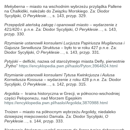
Mekyberna
– miasto na wschodnim wybrzeżu przylądka Pallene
na Chalkidiki, należało do Związku Morskiego. Za: Diodor
Sycylijski,
O Peryklesie
…, s. 143, przyp. 329.
Przepędzili ateńską załogę i opanowali miasto
– wydarzenie z
421/420 r. p.n.e. Za: Diodor Sycylijski,
O Peryklesie
…, s. 143,
przyp. 330.
Rzymianie ustanowili konsulami Lucjusza Papiriusza Mugilanusa i
Gajusza Serwiliusza Struktusa –
było to w roku 427 p.n.e.
Za:
Diodor Sycylijski,
O Peryklesie
…, s. 143, przyp. 331.
Pytyjski
– delficki, nazwa od starożytnego miasta Delfy, pierwotnie
„Pytho”
https://encyklopedia.pwn.pl/haslo/Pyton;3964824.html
Rzymianie ustanowili konsulami Tytusa Kwinkcjusza i Aulusa
Korneliusza Kossusa
– wydarzenie z roku 428 p.n.e. Za: Diodor
Sycylijski,
O Peryklesie
…, s. 142, przyp. 315.
Argolida
–
kraina historyczna w Grecji, w północno-wschodniej
części Peloponezu, nad Morzem Egejskim
https://encyklopedia.pwn.pl/haslo/Argolida;3870988.html
Troizen
– miasto na północnym wybrzeżu Argolidy, niedaleko
dzisiejszej miejscowości Damala. Za: Diodor Sycylijski,
O
Peryklesie
…, s. 144, przyp. 333.
Następnie Ateńczycy wysłali morzem do Argos tysiąc doborowych