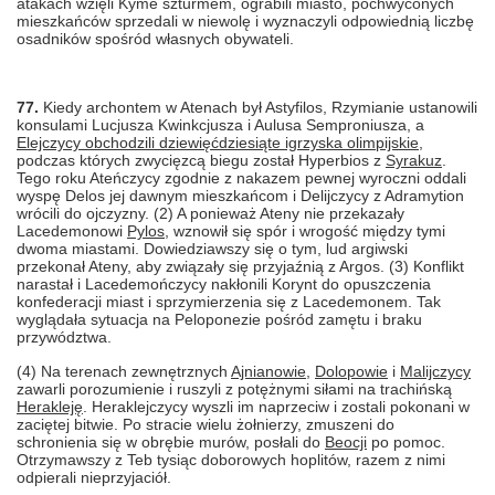
atakach wzięli Kyme szturmem, ograbili miasto, pochwyconych
mieszkańców sprzedali w niewolę i wyznaczyli odpowiednią liczbę
osadników spośród własnych obywateli.
77.
Kiedy archontem w Atenach był Astyfilos, Rzymianie ustanowili
konsulami Lucjusza Kwinkcjusza i Aulusa Semproniusza, a
Elejczycy obchodzili dziewięćdziesiąte igrzyska olimpijskie
,
podczas których zwycięzcą biegu został Hyperbios z
Syrakuz
.
Tego roku Ateńczycy zgodnie z nakazem pewnej wyroczni oddali
wyspę Delos jej dawnym mieszkańcom i Delijczycy z
Adramytion
wrócili do ojczyzny. (2) A ponieważ Ateny nie przekazały
Lacedemonowi
Pylos
, wznowił się spór i wrogość między tymi
dwoma miastami. Dowiedziawszy się o tym, lud argiwski
przekonał Ateny, aby związały się przyjaźnią z Argos. (3) Konflikt
narastał i Lacedemończycy nakłonili Korynt do opuszczenia
konfederacji miast i sprzymierzenia się z Lacedemonem. Tak
wyglądała sytuacja na Peloponezie pośród zamętu i braku
przywództwa.
(4) Na terenach zewnętrznych
Ajnianowie
,
Dolopowie
i
Malijczycy
zawarli porozumienie i ruszyli z potężnymi siłami na trachińską
Herakleję
. Heraklejczycy wyszli im naprzeciw i zostali pokonani w
zaciętej bitwie. Po stracie wielu żołnierzy, zmuszeni do
schronienia się w obrębie murów, posłali do
Beocji
po pomoc.
Otrzymawszy z Teb tysiąc doborowych hoplitów, razem z nimi
odpierali nieprzyjaciół.