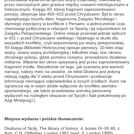
przez starożytnych jako granica między czasami mitologicznymi a
historycznymi. Księga XII, której fragment zaprezentowano
poniżej, obejmuje lata 450–415 przed Chrystusem. Był to okres
największego triumfu Aten, hegemona Związku Morskiego i
słynnego zwycięzcy w konflikcie z Persami, a jednocześnie czas
równowagi politycznej w relacjach ze Spartą i jej sojusznikami ze
Związku Peloponeskiego. Dobre relacje przerwał jednak wybuch
w 431 r. przed Chrystusem wielkiego i fatalnego w skutki dla
wszystkich konfliktu, czyli wspomnianej już wojny peloponeskiej.
XII księga
Biblioteki Historycznej
opisuje pierwszy, 10-letni etap
wojny, zwany wojną archidamijską i kilkuletni etap, tzw. okresu
zbrojnego pokoju, gdzie pomimo rozejmu, prowadzono działania
militarne. Właśnie ten okres opisywany jest przez zaprezentowany
fragment źródła. Niezależnie od tego, jak oceniana jest wartość
narracji, należy mieć na uwadze, że tekst Diodora jest jedyną
relacją ciągłą dla V wieku przed Chrystusem i przekazuje
informacje niemające odpowiednika w innych źródłach. Autor nie
ogranicza się w swym dziele wyłącznie do konfliktu ateńsko-
spartańskiego, ale także przedstawia szeroką panoramę
wydarzeń na rozległym obszarze od Sycylii i Italii południowej po
Azję Mniejszą
[1]
.
Miejsca wydania i polskie tłumaczenie:
Diodorus of Sicily,
The library of history
.
4, books IX–XII 40, z
tłum. C.H. Oldfather, Londyn
1961 (wyd. II: Londyn 1989).