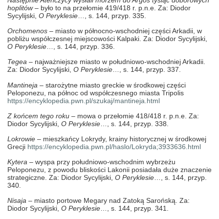
hoplitów
– było to na przełomie 419/418 r. p.n.e.
Za: Diodor
Sycylijski,
O Peryklesie
…, s. 144, przyp. 335.
Orchomenos
– miasto w północno-wschodniej części Arkadii, w
pobliżu współczesnej miejscowości Kalpaki. Za: Diodor Sycylijski,
O Peryklesie
…, s. 144, przyp. 336.
Tegea
– najważniejsze miasto w południowo-wschodniej Arkadii.
Za: Diodor Sycylijski,
O Peryklesie
…, s. 144, przyp. 337.
Mantineja
– starożytne miasto greckie w środkowej części
Peloponezu, na północ od współczesnego miasta Tripolis
https://encyklopedia.pwn.pl/szukaj/mantineja.html
Z końcem tego roku
– mowa o przełomie 418/418 r. p.n.e. Za:
Diodor Sycylijski,
O Peryklesie
…, s. 144, przyp. 338.
Lokrowie
– mieszkańcy Lokrydy, krainy historycznej w środkowej
Grecji
https://encyklopedia.pwn.pl/haslo/Lokryda;3933636.html
Kytera
– wyspa przy południowo-wschodnim wybrzeżu
Peloponezu, z powodu bliskości Lakonii posiadała duże znaczenie
strategiczne. Za: Diodor Sycylijski,
O Peryklesie
…, s. 144, przyp.
340.
Nisaja
– miasto portowe Megary nad Zatoką Sarońską. Za:
Diodor Sycylijski,
O Peryklesie
…, s. 144, przyp. 341.