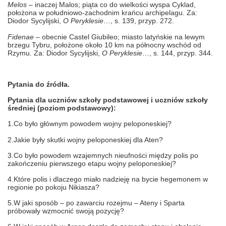
Melos
– inaczej Malos; piąta co do wielkości wyspa Cyklad,
położona w południowo-zachodnim krańcu archipelagu. Za:
Diodor Sycylijski,
O Peryklesie
…, s. 139, przyp. 272.
Fidenae
– obecnie Castel Giubileo; miasto latyńskie na lewym
brzegu Tybru, położone około 10 km na północny wschód od
Rzymu. Za: Diodor Sycylijski,
O Peryklesie
…, s. 144, przyp. 344.
Pytania do źródła.
Pytania dla uczniów szkoły podstawowej i uczniów szkoły
średniej (poziom podstawowy):
1.Co było głównym powodem wojny peloponeskiej?
2.Jakie były skutki wojny peloponeskiej dla Aten?
3.Co było powodem wzajemnych nieufności między polis po
zakończeniu pierwszego etapu wojny peloponeskiej?
4.Które polis i dlaczego miało nadzieję na bycie hegemonem w
regionie po pokoju Nikiasza?
5.W jaki sposób – po zawarciu rozejmu – Ateny i Sparta
próbowały wzmocnić swoją pozycję?