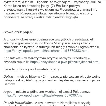
dyktatorem, a z nim – zgodnie ze zwyczajem – wyznaczyli Aulusa
Korneliusza na dowódcę jazdy. (7) Emiliusz poczynił
przygotowania i ruszył z wojskiem na Fidenatów, a ci wyszli mu
naprzeciw. Rozgorzała długa i gwałtowna bitwa; obie strony
poniosły duże straty i walka była nierozstrzygnięta.
Słowniczek pojęć
:
Archonci
– określenie obejmujące wszystkich przedstawicieli
władzy w greckim polis; od końca VI w. p.n.e. zaczęli tracić
znaczenie polityczne, a funkcje ich uległy zmianie i ograniczeniu
https://encyklopedia.pwn.pl/haslo/archonci;3870833.html
Konsulowie
– w starożytnym Rzymie najwyżsi urzędnicy w
czasach republiki
https://encyklopedia.pwn.pl/szukaj/konsul.html
Lacedemończyc
y – obywatele Sparty.
Delion
– miejsce bitwy w 424 r. p.n.e. w pierwszym okresie wojny
peloponeskiej; Ateńczycy ponieśli w niej klęskę, zwyciężeni przez
Beotów.
Argos
– miasto w północno-wschodniej części Peloponezu
[
https://encyklopedia.pwn.pl/haslo/Argos;3870997.html
Powrót Heraklidów
– z tzw. powrotem Heraklidów łączy się