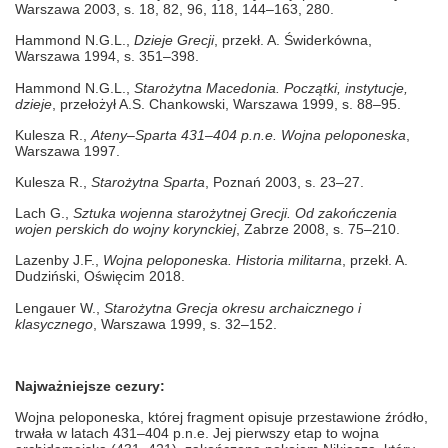
Warszawa 2003, s. 18, 82,
96, 118, 144–163, 280.
Hammond N.G.L.,
Dzieje Grecji
, przekł. A. Świderkówna,
Warszawa 1994, s. 351–398.
Hammond N.G.L.,
Starożytna Macedonia. Początki, instytucje,
dzieje
, przełożył A.S. Chankowski, Warszawa 1999, s. 88–95.
Kulesza R.,
Ateny–Sparta 431–404 p.n.e. Wojna peloponeska
,
Warszawa 1997.
Kulesza R.,
Starożytna Sparta
, Poznań 2003, s. 23–27.
Lach G.,
Sztuka wojenna starożytnej Grecji. Od zakończenia
wojen perskich do wojny korynckiej
, Zabrze 2008, s. 75–210.
Lazenby J.F.,
Wojna peloponeska. Historia militarna
, przekł. A.
Dudziński, Oświęcim 2018.
Lengauer W.,
Starożytna Grecja okresu archaicznego i
klasycznego
, Warszawa 1999,
s. 32–152.
Najważniejsze cezury:
Wojna peloponeska, której fragment opisuje przestawione źródło,
trwała w latach 431–404 p.n.e. Jej pierwszy etap to wojna