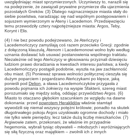
uwzględniając miast sprzymierzonych. Uczyniwszy to, narazili się
na podejrzenie, że zawiązali prywatne przymierze dla ujarzmienia
pozostałych Greków. (3) Dlatego najznaczniejsze miasta słały do
siebie poselstwa, naradzając się nad wspólnym postępowaniem i
sojuszem wymierzonym w Ateny i Lacedemon. Przedsięwzięciu
temu przewodziły cztery najpotężniejsze miasta: Argos, Teby,
Korynt i Elis.
(4) I nie bez powodu podejrzewano, że Ateńczycy i
Lacedemończycy zamyślają coś razem przeciwko Grecji: zgodnie
z dołączoną klauzulą, Atenom i Lacedemonowi wolno było według
uznania dodawać lub usuwać postanowienia wspólnego traktatu.
Niezależnie od tego Ateńczycy w głosowaniu przyznali dziesięciu
ludziom prawo doradzania w kwestiach interesu państwa; a kiedy
Lacedemończycy postąpili podobnie, wyszła na jaw zachłanność
obu miast. (5) Ponieważ sprawa wolności politycznej cieszyła się
dużym poparciem i pogardzano Ateńczykami po klęsce, jaką
ponieśli pod
Delion
, a sława Lacedemończyków przygasła z
powodu pojmania ich żołnierzy na wyspie Sfakterii, szereg miast
porozumiało się między sobą, oddając przywództwo Argos. (6)
Miasto to otaczano głębokim szacunkiem ze względu na dawne
dokonania: przed
powrotem Heraklidów
właśnie stamtąd
wywodzili się niemal wszyscy potężni królowie; ponadto na skutek
długotrwałego pokoju Argos uzyskiwało ogromne dochody i miało
nie tylko wiele pieniędzy, lecz także dużą liczbę mieszkańców. (7)
Argiwowie zatem, przekonani, że właśnie im przypadnie
hegemonia, wybrali tysiąc obywateli – młodszych i wyróżniających
się siłą fizyczną oraz majątkiem – zwolnili ich z innych