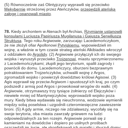
(5) Równocześnie zaś Olintyjczycy wyprawili się przeciwko
Mekybernie
strzeżonej przez Ateńczyków,
przepędzili ateńską
załogę i opanowali miasto
.
78.
Kiedy archontem w Atenach był Archias,
Rzymianie ustanowili
konsulami Lucjusza Papiriusza Mugilanusa i Gajusza Serwiliusza
Struktusa
. Tego roku Argiwowie, zarzucając Lacedemończykom,
że nie złożyli ofiar
Apollonowi
Pytyjskiemu
, wypowiedzieli im
wojnę, a właśnie w tym czasie strateg ateński Alkibiades wkroczył
z oddziałem do
Argolidy
. (2) Argiwowie przyłączyli ich do swojego
wojska i wyruszyli przeciwko
Trojzenowi
, miastu sprzymierzonemu
z Lacedemończykami; złupili jego terytorium, spalili zagrody i
powrócili do domu. Lacedemończycy, oburzeni bezprawnym
potraktowaniem Trojzeńczyków, uchwalili wojnę z Argos,
zgromadzili wojsko i powierzyli dowództwo królowi Agisowi. (3)
Agis wyprawił się przeciw Argiwom i spustoszył ich kraj, po czym
podszedł z armią pod Argos i prowokował wrogów do walki. (4)
Argiwowie, otrzymawszy trzy tysiące żołnierzy od Elejczyków i
niewiele mniej od Mantynejczyków, wyprowadzili wojsko poza
mury. Kiedy bitwa wydawała się nieuchronna, wodzowie wymienili
między sobą poselstwa i uzgodnili czteromiesięczne zawieszenie
broni. (5) A gdy armie, niczego nie zdziaławszy, wycofały się na
swoje terytoria, oba miasta zawrzały gniewem na ludzi
odpowiedzialnych za ten rozejm. Argiwowie porwali się z
kamieniami na dowódców i dopiero po usilnych prośbach
oszczędzili im życie, ale skonfiskowali ich majątki i zburzyli domy;