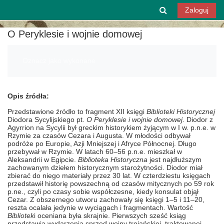
Przejdź do głównej zawartości
Przełącznik w
Zaloguj
O Peryklesie i wojnie domowej
Wymagania zaliczenia
Oznacz jako wykonane
Opis źródła:
Przedstawione źródło to fragment XII księgi
Biblioteki Historycznej
Diodora Sycylijskiego pt.
O Peryklesie i wojnie domowej
. Diodor z
Agyrrion na Sycylii był greckim historykiem żyjącym w I w. p.n.e. w
Rzymie za czasów Cezara i Augusta. W młodości odbywał
podróże po Europie, Azji Mniejszej i Afryce Północnej. Długo
przebywał w Rzymie. W latach 60–56 p.n.e. mieszkał w
Aleksandrii w Egipcie.
Biblioteka Historyczna
jest najdłuższym
zachowanym dziełem historycznym starożytności. Diodor miał
zbierać do niego materiały przez 30 lat. W czterdziestu księgach
przedstawił historię powszechną od czasów mitycznych po 59 rok
p.ne., czyli po czasy sobie współczesne, kiedy konsulat objął
Cezar. Z obszernego utworu zachowały się księgi 1–5 i 11–20,
reszta ocalała jedynie w wyciągach i fragmentach. Wartość
Bibliotek
i oceniana była skrajnie. Pierwszych sześć ksiąg
przedstawia wydarzenia sprzed wojny trojańskiej, traktowanej