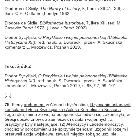
Diodorus of Sicily,
The library of history
, 5, books XII 41–XIII, z
tłum. C.H. Oldfather,Londyn 1962.
Diodore de Sicile,
Bibliothèque historique
, 7, livre XII, red. M.
Casevitz
Paryż 1972, (II wyd.: Paryż 2002).
Diodor Sycylijski,
O Peryklesie i wojnie peloponeskiej (Biblioteka
Historyczna XII)
, red. nauk. S. Dworacki, przekł. A. Skucińska,
komentarz L. Mrozewicz, Poznań 2019.
Tekst źródła:
Diodor Sycylijski,
O Peryklesie i wojnie peloponeskiej (Biblioteka
Historyczna XII)
, red. nauk. S. Dworacki, przekł. A. Skucińska,
komentarz L. Mrozewicz, Poznań 2019, s. 95, 97, 99, 101.
[…]
75.
Kiedy
archontem
w Atenach był Aristion,
Rzymianie ustanowili
konsulami Tytusa Kwinkcjusza i Aulusa Korneliusza Kossusa
.
Tego roku, mimo że wojna peloponeska ledwie się zakończyła, w
Grecji doszło znów do zamieszek i działań wojennych, a
przyczyny były następujące. (2) Ateńczycy i
Lacedemończycy
,
chociaż w porozumieniu ze sprzymierzeńcami uzgodnili rozejm i
przerwali akcje wojskowe, zawarli między sobą sojusz, nie