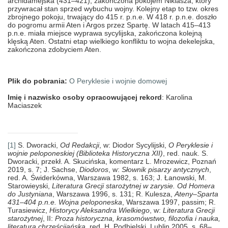
archidamejska (431–421), zakończona pokojem Nikiasza, który
przywracał stan sprzed wybuchu wojny. Kolejny etap to tzw. okres
zbrojnego pokoju, trwający do 415 r. p.n.e. W 418 r. p.n.e. doszło
do pogromu armii Aten i Argos przez Spartę. W latach 415–413
p.n.e. miała miejsce wyprawa sycylijska, zakończona kolejną
klęską Aten. Ostatni etap wielkiego konfliktu to wojna dekelejska,
zakończona zdobyciem Aten.
Plik do pobrania:
O Peryklesie i wojnie domowej
Imię i nazwisko osoby opracowującej rekord
: Karolina
Maciaszek
[1]
S. Dworacki,
Od Redakcji
, w: Diodor Sycylijski,
O Peryklesie i
wojnie peloponeskiej (Biblioteka Historyczna XII)
, red. nauk. S.
Dworacki, przekł. A. Skucińska, komentarz L. Mrozewicz, Poznań
2019, s. 7; J. Sachse,
Diodoros
, w:
Słownik pisarzy antycznych
,
red. A. Świderkówna, Warszawa 1982, s. 163; J. Łanowski, M.
Starowieyski,
Literatura Grecji starożytnej w zarysie. Od Homera
do Justyniana
, Warszawa 1996, s. 131; R. Kulesza,
Ateny–Sparta
431–404 p.n.e. Wojna peloponeska
, Warszawa 1997, passim; R.
Turasiewicz,
Historycy Aleksandra Wielkiego
, w:
Literatura Grecji
starożytnej
, II:
Proza historyczna, krasomówstwo, filozofia i nauka,
literatura chrześcijańska
, red. H. Podbielski, Lublin 2005, s. 68–