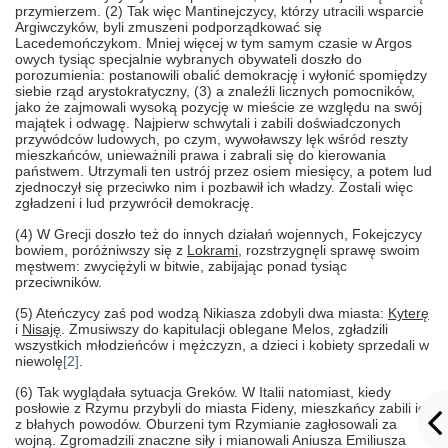
przymierzem. (2) Tak więc Mantinejczycy, którzy utracili wsparcie
Argiwczyków, byli zmuszeni podporządkować się
Lacedemończykom. Mniej więcej w tym samym czasie w Argos
owych tysiąc specjalnie wybranych obywateli doszło do
porozumienia: postanowili obalić demokrację i wyłonić spomiędzy
siebie rząd arystokratyczny, (3) a znaleźli licznych pomocników,
jako że zajmowali wysoką pozycję w mieście ze względu na swój
majątek i odwagę. Najpierw schwytali i zabili doświadczonych
przywódców ludowych, po czym, wywoławszy lęk wśród reszty
mieszkańców, unieważnili prawa i zabrali się do kierowania
państwem. Utrzymali ten ustrój przez osiem miesięcy, a potem lud
zjednoczył się przeciwko nim i pozbawił ich władzy. Zostali więc
zgładzeni i lud przywrócił demokrację.
(4) W Grecji doszło też do innych działań wojennych, Fokejczycy
bowiem, poróżniwszy się z
Lokrami
, rozstrzygnęli sprawę swoim
męstwem: zwyciężyli w bitwie, zabijając ponad tysiąc
przeciwników.
(5) Ateńczycy zaś pod wodzą Nikiasza zdobyli dwa miasta:
Kyterę
i
Nisaję
.
Zmusiwszy do kapitulacji oblegane Melos, zgładzili
wszystkich młodzieńców i mężczyzn, a dzieci i kobiety sprzedali w
niewolę
[2]
.
(6) Tak wyglądała sytuacja Greków. W Italii natomiast, kiedy
posłowie z Rzymu przybyli do miasta Fideny, mieszkańcy zabili ich
z błahych powodów. Oburzeni tym Rzymianie zagłosowali za
wojną. Zgromadzili znaczne siły i mianowali Aniusza Emiliusza