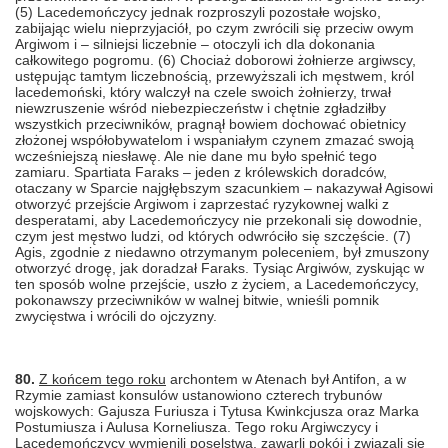
(5) Lacedemończycy jednak rozproszyli pozostałe wojsko,
zabijając wielu nieprzyjaciół, po czym zwrócili się przeciw owym
Argiwom i – silniejsi liczebnie – otoczyli ich dla dokonania
całkowitego pogromu. (6) Chociaż doborowi żołnierze argiwscy,
ustępując tamtym liczebnością, przewyższali ich męstwem, król
lacedemoński, który walczył na czele swoich żołnierzy, trwał
niewzruszenie wśród niebezpieczeństw i chętnie zgładziłby
wszystkich przeciwników, pragnął bowiem dochować obietnicy
złożonej współobywatelom i wspaniałym czynem zmazać swoją
wcześniejszą niesławę. Ale nie dane mu było spełnić tego
zamiaru. Spartiata Faraks – jeden z królewskich doradców,
otaczany w Sparcie najgłębszym szacunkiem – nakazywał Agisowi
otworzyć przejście Argiwom i zaprzestać ryzykownej walki z
desperatami, aby Lacedemończycy nie przekonali się dowodnie,
czym jest męstwo ludzi, od których odwróciło się szczęście. (7)
Agis, zgodnie z niedawno otrzymanym poleceniem, był zmuszony
otworzyć drogę, jak doradzał Faraks. Tysiąc Argiwów, zyskując w
ten sposób wolne przejście, uszło z życiem, a Lacedemończycy,
pokonawszy przeciwników w walnej bitwie, wnieśli pomnik
zwycięstwa i wrócili do ojczyzny.
80.
Z końcem tego roku
archontem w Atenach był Antifon, a w
Rzymie zamiast konsulów ustanowiono czterech trybunów
wojskowych: Gajusza Furiusza i Tytusa Kwinkcjusza oraz Marka
Postumiusza i Aulusa Korneliusza. Tego roku Argiwczycy i
Lacedemończycy wymienili poselstwa, zawarli pokój i związali się