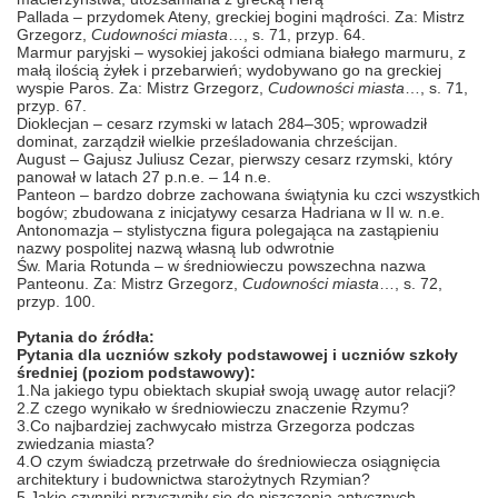
Pallada
– przydomek Ateny, greckiej bogini mądrości. Za: Mistrz
Grzegorz,
Cudowności miasta
…, s. 71, przyp. 64.
Marmur paryjski
– wysokiej jakości odmiana białego marmuru, z
małą ilością żyłek i przebarwień; wydobywano go na greckiej
wyspie Paros. Za: Mistrz Grzegorz,
Cudowności miasta
…, s. 71,
przyp. 67.
Dioklecjan
– cesarz rzymski w latach 284–305; wprowadził
dominat, zarządził wielkie prześladowania chrześcijan.
August
– Gajusz Juliusz Cezar, pierwszy cesarz rzymski, który
panował w latach 27 p.n.e. – 14 n.e.
Panteon
– bardzo dobrze zachowana świątynia ku czci wszystkich
bogów; zbudowana z inicjatywy cesarza Hadriana w II w. n.e.
Antonomazja
– stylistyczna figura polegająca na zastąpieniu
nazwy pospolitej nazwą własną lub odwrotnie
Św. Maria Rotunda
– w średniowieczu powszechna nazwa
Panteonu. Za: Mistrz Grzegorz,
Cudowności miasta
…, s. 72,
przyp. 100.
Pytania do źródła:
Pytania dla uczniów szkoły podstawowej i uczniów szkoły
średniej (poziom podstawowy):
1.Na jakiego typu obiektach skupiał swoją uwagę autor relacji?
2.Z czego wynikało w średniowieczu znaczenie Rzymu?
3.Co najbardziej zachwycało mistrza Grzegorza podczas
zwiedzania miasta?
4.O czym świadczą przetrwałe do średniowiecza osiągnięcia
architektury i budownictwa starożytnych Rzymian?
5.Jakie czynniki przyczyniły się do niszczenia antycznych