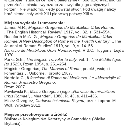
przeszłości miasta i wyrażano zachwyt dla jego antycznych
korzeni. Nie wiadomo, kiedy powstał utwór. Pod uwagę należy
brać niemal cały wiek XII i pierwszą połowę XIII w.
Miejsca wydania i tłumaczenia:
James M.R.,
Magister Gregorius de Mirabilibus Urbis Romae
,
,,The English Historical Review” 1917, vol. 32, s. 531–554.
Rushforth McN. G.,
Magister Gregorius de Mirabilibus Urbis
Romae: A New Description of Rome in the Twelfth Century
, ,,The
Journal of Roman Studies” 1919, vol. 9, s. 14–58.
Narracio de Mirabilibus Urbis Romae
, wyd. R.B.C. Huygens, Lejda
1970.
Parks G.B.,
The English Traveler to Italy
, vol. 1:
The Middle Ages
(to 1525)
, Rzym 1954, s. 251–254.
Magister Gregorius,
The Marvels of Rome
, przekł., wstęp i
komentarz J. Osborne, Toronto 1987.
Nardella C.,
II fasciono di Roma nel Medioevo.
Le «Meraviglie
di
Roma
»
di
maestro Gregorio
,
Rzym 2007.
Pawłowski K.,
Mistrz Grzegorz i jego ,,Narracio de mirabilibus
urbis Romae”
, ,,Meander”, 1988, R. 43, s. 411–436.
Mistrz Grzegorz,
Cudowności miasta Rzymu
, przeł. i oprac. M.
Wolf, Wrocław 2012.
Miejsce przechowywania źródła:
Biblioteka Kolegium św. Katarzyny w Cambridge (Wielka
Brytania).