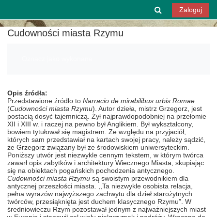
Przejdź do głównej zawartości
Przełącznik w
Zaloguj
Cudowności miasta Rzymu
Wymagania zaliczenia
Oznacz jako wykonane
Opis źródła:
Przedstawione źródło to
Narracio de mirabilibus urbis Romae
(
Cudowności miasta Rzymu
). Autor dzieła, mistrz Grzegorz, jest
postacią dosyć tajemniczą. Żył najprawdopodobniej na przełomie
XII i XIII w. i raczej na pewno był Anglikiem. Był wykształcony,
bowiem tytułował się magistrem. Ze względu na przyjaciół,
których sam przedstawiał na kartach swojej pracy, należy sądzić,
że Grzegorz związany był ze środowiskiem uniwersyteckim.
Poniższy utwór jest niezwykle cennym tekstem, w którym twórca
zawarł opis zabytków i architektury Wiecznego Miasta, skupiając
się na obiektach pogańskich pochodzenia antycznego.
Cudowności miasta Rzymu
są swoistym przewodnikiem dla
antycznej przeszłości miasta. ,,Ta niezwykle osobista relacja,
pełna wyrazów najwyższego zachwytu dla dzieł starożytnych
twórców, przesiąknięta jest duchem klasycznego Rzymu”. W
średniowieczu Rzym pozostawał jednym z najważniejszych miast
w Europie i stanowił cel wielu pielgrzymek i podróży. Wracano do