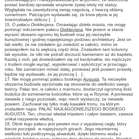
postać bardziej sprawiała wrażenie żywej istoty niż statuy.
Wyglądała na zawstydzoną swoją nagością, z twarzą oblaną
rumieńcem. Patrzącym wydawało się, że krew płynie w jej
śnieżnobiałym obliczu […].
15.
O pałacu Dioklecjana
. Omawiając
dzieła miasta
, nie mogę
pominąć milczeniem pałacu
Dioklecjana
. Nie jestem w stanie
wyrazić słowami ogromu tej budowli oraz jej niezwykle
kunsztownej i godnej największego podziwu architektury. Jest on
tak wielki, że nie zdołałem go zwiedzić w całości, mimo że
poświęciłem na to większą część dnia. Znalazłem tam kolumny
tak wysokie, że nikt nie potrafi dorzucić kamieniem aż do kapitelu.
Każdą z nich, jak dowiedziałem się od kardynałów, stu mężczyzn
z trudem mogło wyciąć, wypolerować i wykończyć w przeciągu
roku. Nie zamierzam mówić dalej, ponieważ jeśli powiem prawdę,
będzie się wydawało, że jej przeczę […].
17. Nie mogę pominąć pałacu boskiego
Augusta
. Ta niezwykle
obszerna budowla wyróżniała się stosownie do wielkości swego
twórcy. Pałac ten, w całości z marmuru, dostarczył ogromną ilość
budulca do wzniesienia kościołów, które są w Rzymie. A ponieważ
niewiele z niego pozostało, więc niech wystarczy, że niewiele
powiem. Zachował się tylko mały kawałek tronu, na którym
znalazłem napis: PAŁAC NAJŁAGODNIEJSZEGO BOSKIEGO
AUGUSTA. Ten, chociaż władał miastem i całym światem, zawsze
unikał nazywania władcą.
18. Obok tego pałacu jest pewien mur z wypalanej cegły, który
bierze początek w najwyższych górach. Jego niezmiernej
wielkości łuki podtrzymują akwedukt, dzięki któremu woda z
górskich źródeł w ciągu jednego dnia dociera do miasta. Niegdyś,