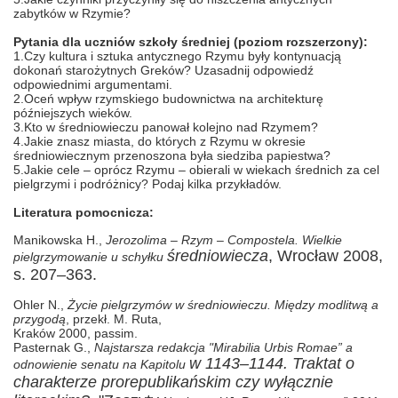
zabytków w Rzymie?
Pytania dla uczniów szkoły średniej (poziom rozszerzony):
1.Czy kultura i sztuka antycznego Rzymu były kontynuacją
dokonań starożytnych Greków? Uzasadnij odpowiedź
odpowiednimi argumentami.
2.Oceń wpływ rzymskiego budownictwa na architekturę
późniejszych wieków.
3.Kto w średniowieczu panował kolejno nad Rzymem?
4.Jakie znasz miasta, do których z Rzymu w okresie
średniowiecznym przenoszona była siedziba papiestwa?
5.Jakie cele – oprócz Rzymu – obierali w wiekach średnich za cel
pielgrzymi i podróżnicy? Podaj kilka przykładów.
Literatura pomocnicza:
Manikowska H.,
Jerozolima – Rzym – Compostela. Wielkie
średniowiecza
, Wrocław 2008,
pielgrzymowanie u schyłku
s. 207–363.
Ohler N.,
Życie pielgrzymów w średniowieczu. Między modlitwą a
przygodą
, przekł. M. Ruta,
Kraków 2000, passim.
Pasternak G.,
Najstarsza redakcja "Mirabilia Urbis Romae” a
w 1143–1144. Traktat o
odnowienie senatu na Kapitolu
charakterze prorepublikańskim czy wyłącznie