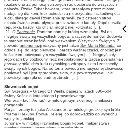
rozdzielona za pomocą spiżowych rur, docierała do wszystkich
pałaców. Rzeka Tyber bowiem, która przepływa przez miasto,
nadaje się dla koni, lecz uchodzi za nieprzydatną i szkodliwą dla
ludzi, dlatego dawni Rzymianie sprawili, że z czterech stron
miasta świeża woda płynęła przez sztuczne kanały. Dopóki kwitła
republika, każdy, kto chciał, mógł z niej korzystać […].
21.
O
Panteonie
. Panteon pominę krótką wzmianką. Był on
niegdyś świątynią wszystkich bogów, a raczej demonów. Budowla
ta stanowi teraz kościół pod wezwaniem Wszystkich Świętych. Z
powodu
antonomazji
nazywany jest także
Św. Maria Rotunda
, co
odnosi się do jego pierwszej i bardzo ważnej części, chociaż jest
kościołem poświęconym wszystkim świętym […]. Niegdyś cały
jego dach był pozłocony, lecz nieposkromiona żądza posiadania i
przeklęty głód złota
ludu rzymskiego zdrapały złoto i zeszpeciły
świątynię ich bogów. Naród ten z powodu nienasyconej chciwości,
ponieważ był i jest spragniony złota, nie powstrzymywał i nie
powstrzymuje ręki od żadnej zbrodni […].
Słowniczek pojęć
:
Św. Grzegorz
– Grzegorz I Wielki, papież w latach 590–604;
święty Kościoła katolickiego i prawosławnego
Wenera
– łac. ,,Venus”, w mitologii rzymskiej bogini miłości i
pożądania
Parys
– znany też jako Aleksander; w mitologii greckiej syn króla
Priama i Hekuby. Porwał Helenę, co doprowadziło do wybuchu
wojny trojańskiej
Junona
– w mitologii rzymskiej bogini kobiet, małżeństwa i
macierzyństwa; utożsamiana z grecką Herą