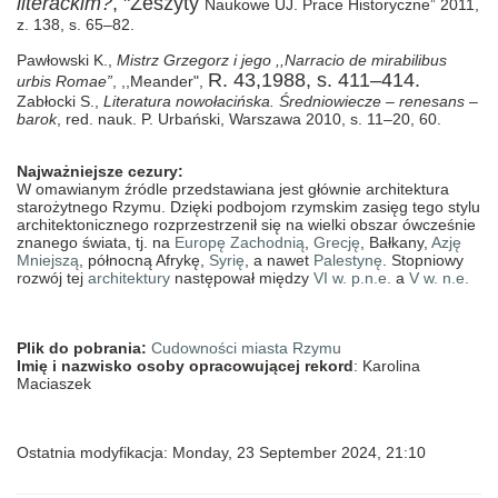
literackim?
, "Zeszyty
Naukowe UJ. Prace Historyczne” 2011,
z. 138, s. 65–82.
Pawłowski K.,
Mistrz Grzegorz i jego ,,Narracio de mirabilibus
R. 43,1988, s. 411–414.
urbis Romae”
, ,,Meander",
Zabłocki S.,
Literatura nowołacińska. Średniowiecze – renesans –
barok
, red. nauk. P. Urbański, Warszawa 2010, s. 11–20, 60.
Najważniejsze cezury:
W omawianym źródle przedstawiana jest głównie architektura
starożytnego Rzymu. Dzięki podbojom rzymskim zasięg tego stylu
architektonicznego rozprzestrzenił się na wielki obszar ówcześnie
znanego świata, tj. na
Europę Zachodnią
,
Grecję
, Bałkany,
Azję
Mniejszą
, północną Afrykę,
Syrię
, a nawet
Palestynę
. Stopniowy
rozwój tej
architektury
następował między
VI w. p.n.e.
a
V w. n.e.
Plik do pobrania:
Cudowności miasta Rzymu
Imię i nazwisko osoby opracowującej rekord
: Karolina
Maciaszek
Ostatnia modyfikacja: Monday, 23 September 2024, 21:10