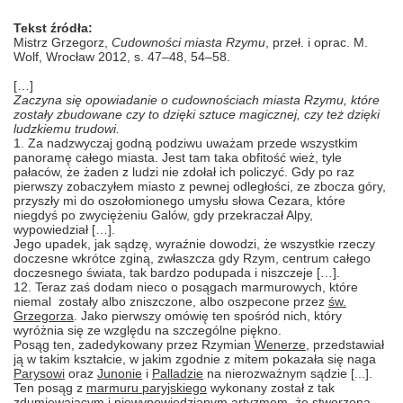
Tekst źródła:
Mistrz Grzegorz,
Cudowności miasta Rzymu
, przeł. i oprac. M.
Wolf, Wrocław 2012, s. 47–48, 54–58.
[…]
Zaczyna się opowiadanie o cudownościach miasta Rzymu, które
zostały zbudowane czy to dzięki sztuce magicznej, czy też dzięki
ludzkiemu trudowi.
1. Za nadzwyczaj godną podziwu uważam przede wszystkim
panoramę całego miasta. Jest tam taka obfitość wież, tyle
pałaców, że żaden z ludzi nie zdołał ich policzyć. Gdy po raz
pierwszy zobaczyłem miasto z pewnej odległości, ze zbocza góry,
przyszły mi do oszołomionego umysłu słowa Cezara, które
niegdyś po zwyciężeniu Galów, gdy przekraczał Alpy,
wypowiedział […].
Jego upadek, jak sądzę, wyraźnie dowodzi, że wszystkie rzeczy
doczesne wkrótce zginą, zwłaszcza gdy Rzym, centrum całego
doczesnego świata, tak bardzo podupada i niszczeje […].
12. Teraz zaś dodam nieco o posągach marmurowych, które
niemal zostały albo zniszczone, albo oszpecone przez
św.
Grzegorza
. Jako pierwszy omówię ten spośród nich, który
wyróżnia się ze względu na szczególne piękno.
Posąg ten, zadedykowany przez Rzymian
Wenerze,
przedstawiał
ją w takim kształcie, w jakim zgodnie z mitem pokazała się naga
Parysowi
oraz
Junonie
i
Palladzie
na nierozważnym sądzie [...].
Ten posąg z
marmuru paryjskiego
wykonany został z tak
zdumiewającym i niewypowiedzianym artyzmem, że stworzona