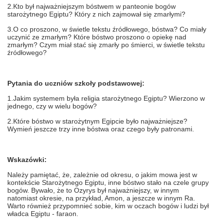
2.Kto był najważniejszym bóstwem w panteonie bogów
starożytnego Egiptu? Który z nich zajmował się zmarłymi?
3.O co proszono, w świetle tekstu źródłowego, bóstwa? Co miały
uczynić ze zmarłym? Które bóstwo proszono o opiekę nad
zmarłym? Czym miał stać się zmarły po śmierci, w świetle tekstu
źródłowego?
Pytania do uczniów szkoły podstawowej:
1.Jakim systemem była religia starożytnego Egiptu? Wierzono w
jednego, czy w wielu bogów?
2.Które bóstwo w starożytnym Egipcie było najważniejsze?
Wymień jeszcze trzy inne bóstwa oraz czego były patronami.
Wskazówki:
Należy pamiętać, że, zależnie od okresu, o jakim mowa jest w
kontekście Starożytnego Egiptu, inne bóstwo stało na czele grupy
bogów. Bywało, że to Ozyrys był najważniejszy, w innym
natomiast okresie, na przykład, Amon, a jeszcze w innym Ra.
Warto również przypomnieć sobie, kim w oczach bogów i ludzi był
władca Egiptu - faraon.