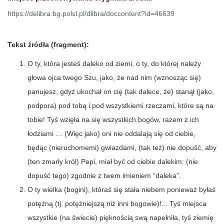
https://delibra.bg.polsl.pl/dlibra/doccontent?id=46639
Tekst źródła (fragment):
O ty, która jesteś daleko od ziemi, o ty, do której należy
głowa ojca twego Szu, jako, że nad nim (wznosząc się)
panujesz, gdyż ukochał on cię (tak dalece, że) stanął (jako,
podpora) pod tobą i pod wszystkiemi rzeczami, które są na
tobie! Tyś wzięła na się wszystkich bogów, razem z ich
łodziami … (Więc jako) oni nie oddalają się od ciebie,
będąc (nieruchomemi) gwiazdami, (tak też) nie dopuść, aby
(ten zmarły król) Pepi, miał być od ciebie dalekim: (nie
dopuść tego) zgodnie z twem imieniem “daleka”.
O ty wielka (bogini), któraś się stała niebem ponieważ byłaś
potężną (tj. potężniejszą niż inni bogowie)!... Tyś miejsca
wszystkie (na świecie) pięknością swą napełniła, tyś ziemię