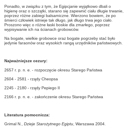
Ponadto, w związku z tym, że Egipcjanie wyjątkowo dbali o
higienę oraz o szczątki, starano się zapewnić ciału długie trwanie,
poprzez różne zabiegi balsamiczne. Wierzono bowiem, że po
śmierci człowiek istnieje tak długo, jak długo trwa jego ciało.
Proszono więc o różne łaski boskie dla zmarłego, poprzez
wypisywanie ich na ścianach grobowców.
Na bogate, wielkie grobowce oraz bogate pogrzeby stać było
jedynie faraonów oraz wysokich rangą urzędników państwowych.
Najważniejsze cezury:
2657 r. p. n. e. - rozpoczęcie okresu Starego Państwa
2604 - 2581 - rządy Cheopsa
2245 - 2180 - rządy Pepiego II
2166 r. p. n. e. - zakończenie okresu Starego Państwa
Literatura pomocnicza:
Grimal N.,
Dzieje Starożytnego Egiptu
, Warszawa 2004.