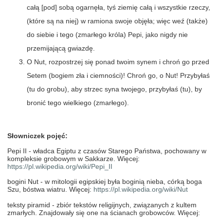
całą [pod] sobą ogarnęła, tyś ziemię całą i wszystkie rzeczy,
(które są na niej) w ramiona swoje objęła; więc weź (także)
do siebie i tego (zmarłego króla) Pepi, jako nigdy nie
przemijającą gwiazdę.
O Nut, rozpostrzej się ponad twoim synem i chroń go przed
Setem (bogiem zła i ciemności)! Chroń go, o Nut! Przybyłaś
(tu do grobu), aby strzec syna twojego, przybyłaś (tu), by
bronić tego wielkiego (zmarłego).
Słowniczek pojęć:
Pepi II -
władca Egiptu z czasów Starego Państwa, pochowany w
kompleksie grobowym w Sakkarze. Więcej:
https://pl.wikipedia.org/wiki/Pepi_II
bogini Nut -
w mitologii egipskiej była boginią nieba, córką boga
Szu, bóstwa wiatru. Więcej:
https://pl.wikipedia.org/wiki/Nut
teksty piramid -
zbiór tekstów religijnych, związanych z kultem
zmarłych. Znajdowały się one na ścianach grobowców. Więcej: