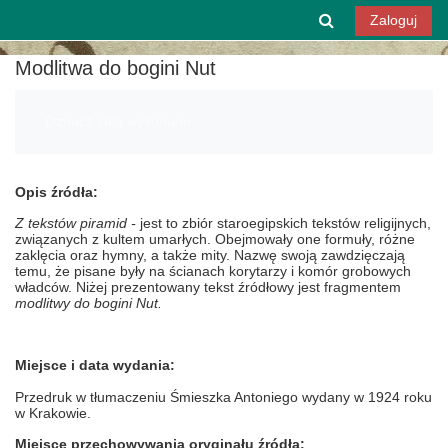
Przejdź do głównej zawartości
Przełącznik w
Zaloguj
Modlitwa do bogini Nut
Wymagania zaliczenia
Oznacz jako wykonane
Opis źródła:
Z tekstów piramid -
jest to zbiór staroegipskich tekstów religijnych,
związanych z kultem umarłych. Obejmowały one formuły, różne
zaklęcia oraz hymny, a także mity. Nazwę swoją zawdzięczają
temu, że pisane były na ścianach korytarzy i komór grobowych
władców. Niżej prezentowany tekst źródłowy jest fragmentem
modlitwy do bogini Nut.
Miejsce i data wydania:
Przedruk w tłumaczeniu Śmieszka Antoniego wydany w 1924 roku
w Krakowie.
Miejsce przechowywania oryginału źródła: