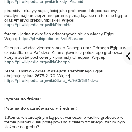
https://pl.wikipedia.org/wiki/Teksty_Piramid
piramidy -
służyły najczęściej jako grobowce, lub podbudowy
świątyń; najbardziej znane piramidy znajdują się na terenie Egiptu
oraz Ameryki prekolumbijskiej. Więcej:
https://pl.wikipedia.org/wiki/Piramida
faraon -
jedno z określeń odnoszących się do władcy Egiptu.
Więcej:
https://pl.wikipedia.org/wiki/Faraon
Cheops -
władca zjednoczonego Dolnego oraz Górnego Egiptu w
czasie Starego Państwa. Znany głównie z potężnego grobowca, w
którym został pochowany - piramidy Cheopsa. Więcej:
https://pl.wikipedia.org/wiki/Cheops
Stare Państwo -
okres w dziejach starożytnego Egiptu,
obejmujący lata 2675-2170. Więcej:
https://pl.wikipedia.org/wiki/Stare_Pa%C5%84stwo
Pytania do źródła:
Pytania do uczniów szkoły średniej:
1.Komu, w starożytnym Egipcie, wznoszono wielkie grobowce w
formie piramid? Jak postępowano z ciałem zmarłego, zanim było
złożone do grobu?