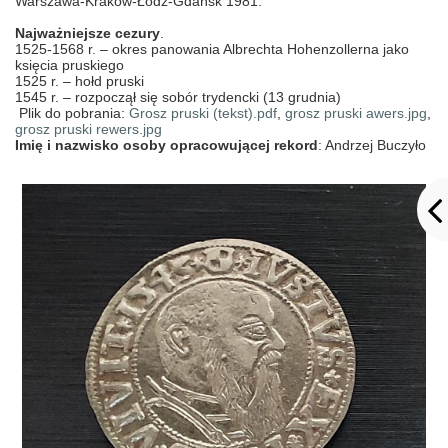
Warszawa-Kraków-Łódź-Gdańsk 1981.
Najważniejsze cezury
.
1525-1568 r. – okres panowania Albrechta Hohenzollerna jako
księcia pruskiego
1525 r. – hołd pruski
1545 r. – rozpoczął się sobór trydencki (13 grudnia)
Plik do pobrania:
Grosz pruski (tekst).pdf
,
grosz pruski awers.jpg
,
grosz pruski rewers.jpg
Imię i nazwisko osoby opracowującej rekord
: Andrzej Buczyło