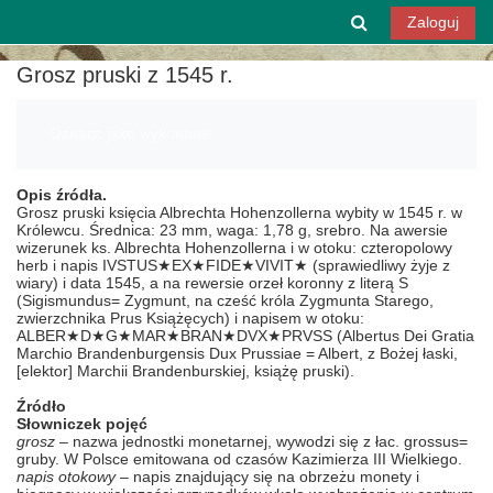
Przejdź do głównej zawartości
Przełącznik w
Zaloguj
Grosz pruski z 1545 r.
Wymagania zaliczenia
Oznacz jako wykonane
Opis źródła.
Grosz pruski księcia Albrechta Hohenzollerna wybity w 1545 r. w
Królewcu. Średnica: 23 mm, waga: 1,78 g, srebro. Na awersie
wizerunek ks. Albrechta Hohenzollerna i w otoku: czteropolowy
herb i napis IVSTUS★EX★FIDE★VIVIT★ (sprawiedliwy żyje z
wiary) i data 1545, a na rewersie orzeł koronny z literą S
(Sigismundus= Zygmunt, na cześć króla Zygmunta Starego,
zwierzchnika Prus Książęcych) i napisem w otoku:
ALBER★D★G★MAR★BRAN★DVX★PRVSS (Albertus Dei Gratia
Marchio Brandenburgensis Dux Prussiae = Albert, z Bożej łaski,
[elektor] Marchii Brandenburskiej, książę pruski).
Źródło
Słowniczek pojęć
grosz
– nazwa jednostki monetarnej, wywodzi się z łac. grossus=
gruby. W Polsce emitowana od czasów Kazimierza III Wielkiego.
napis otokowy
– napis znajdujący się na obrzeżu monety i