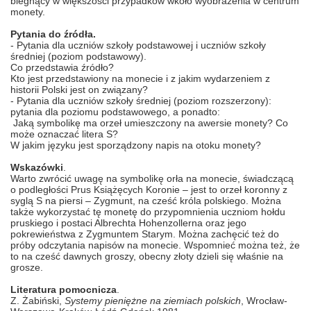
biegnący w większości przypadków wkoło wyobrażenia w centrum
monety.
Pytania do źródła.
- Pytania dla uczniów szkoły podstawowej i uczniów szkoły
średniej (poziom podstawowy).
Co przedstawia źródło?
Kto jest przedstawiony na monecie i z jakim wydarzeniem z
historii Polski jest on związany?
- Pytania dla uczniów szkoły średniej (poziom rozszerzony):
pytania dla poziomu podstawowego, a ponadto:
Jaką symbolikę ma orzeł umieszczony na awersie monety? Co
może oznaczać litera S?
W jakim języku jest sporządzony napis na otoku monety?
Wskazówki
.
Warto zwrócić uwagę na symbolikę orła na monecie, świadczącą
o podległości Prus Książęcych Koronie – jest to orzeł koronny z
syglą S na piersi – Zygmunt, na cześć króla polskiego. Można
także wykorzystać tę monetę do przypomnienia uczniom hołdu
pruskiego i postaci Albrechta Hohenzollerna oraz jego
pokrewieństwa z Zygmuntem Starym. Można zachęcić też do
próby odczytania napisów na monecie. Wspomnieć można też, że
to na cześć dawnych groszy, obecny złoty dzieli się właśnie na
grosze.
Literatura pomocnicza
.
Z. Żabiński,
Systemy pieniężne na ziemiach polskich
, Wrocław-