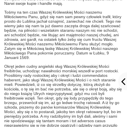
Narwi swoje kupie i handle mają.
Tośmy na ten czas Waszej Królewskiej Mości naszemu
Miłościwemu Panu, gdyż się nam sam pewny człowiek trafił, który
prosto do Lublina jachał oznajmić, zaniechać nie chcieli. Tego nie
wiemy jako się nam ta już dawno zaczęta droga dalej szańcować
będzie, na pilności i wszelakim staraniu naszym nic nie schodzi,
ani schodzić będzie, nie litując ani majętności naszej chudej, ani
zdrowia, ani gardł, na ostatek tylko żeby się cum fructu Waszej
Królewskiej Mości naszemu Miłościwemu Panu służyć mogło.
Zatym się w Miłościwą łaskę Waszej Królewskiej Mości naszego
Miłościwego Pana pokornie poruczamy. Datum w Łubku, 9
Januarii 1569.
Okręt jeden cudny angielski sług Waszej Królewskiej Mości
freibitrów, uchodząc nawałności morskiej wszedł w port rostocki.
Prosiliśmy rady rostockiej aby i okręt i ludzi commendatos
haberent, jako sługi Waszej Królewskiej Mości i o nich staranie
mieli. Powiedzieli, iż co się strzelby dotyczę, którą złożyli do
kościoła, o tę się im bać nie potrzeba, ale się o okręt boją, aby się
do niego książę Ulrych nieprzypytywal, gdyż mu coś byli
freibitrowie wzięli. Ten okręt, gdy się lody przypędziły do tego
brzegu, przewrócił się im, aż go ledwe trochę ratowali. A iż by go
szkoda, piszemy do panów komisarzów Waszej Królewskiej
Mości, aby się o to postarali, jakoby ten okręt ratowany był, bo im
pieniędzy potrzeba. A my radzibyśmy im byli dali, aleśmy i sami
nie spodziewając się tantam moram i tot adversos casus
nieprawieśmy się w nie dobrze opatrzyli i gdzieby nam przyszło