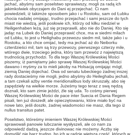
jachać, abyśmy sam poselstwo sprawiwszy, mogli za radą ich
jakimkolwiek obyczajem do Dani ej przejechać. Ci nam
powiedzieli, iż takimże sposobem jako i u Rostoku, sam od Łubku
chocia nadalej omijając, trudno przejachać i sami jeszcze do tych
miast nie wiedzą, jeśli posłowie ich, którzy od kilku niedziel w
Heiligenhaben leżą, już się przeprawili, abo nie do Daniej. Kto się
jadąc na Lubek do Daniej przeprawić chce, ma w siedmi milach
od Łubku, to jest u Heilighabu przewozu siedm mil, także jako i u
Rostoku, a kto chce omijać, tedy ma jechać aż do Neiborku
czterdzieści mil, tam są trzy przewozy, pierwszego czterzy mile,
wtórego dwie, trzeciego jedna, który tam przewóz z najwiętszą
trudnością przychodzi. To dla tego Waszej Królewskiej Mości
piszemy, iż pamiętamy jako sprawę Waszej Królewskiej Mości
dawano i myśmy za to mieli jakoby na Holsacją omijając mógł,
ziemią Daniej dojechać. Owa od senatu lubeckiego żadnej inszej
rady dostacieśmy nie mogli, jedno abyśmy do Heileghabu jechali,
a tam czekali ażby ventie meridionalibus lody skruszały, abo się
zapędzieły na wielkie morze. Jużeśmy tego teraz z swą nędzą
doznali, kto sam zimie jeździ, źle się uda. To cośmy pierwej
Waszej Królewskiej Mości de pace inter Suecia et Dania Regem
pisali, ten już doszedł, ale opieczętowaniu, które miało być na
nowe lato, jeśli doszło, żadnej wiadomości nie masz, dla tego iż
nullus transitus patet.
Poselstwo, któreśmy imieniem Waszej Królewskiej Mości
sprawowali panowie lubczanie wysłyszeli, ale co nam za
odpowiedź dadzą, jeszcze divinowac nie możemy. Aczby się
domyślić nie barz trudno, bo ich w radzie więtsza część, których w