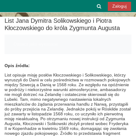
Przejdź do głównej zawartości
Przełącznik w
Zaloguj
List Jana Dymitra Solikowskiego i Piotra
Kłoczowskiego do króla Zygmunta Augusta
Wymagania zaliczenia
Oznacz jako wykonane
Opis źródła:
List opisuje misję posłów Kłoczowskiego i Solikowskiego, którzy
wyruszyli do Danii w celu pośrednictwa w rozmowach pokojowych
między Szwecją a Danią w 1568 roku. Ze względu na opóźnienie
w podróży i niekorzystne warunki atmosferyczne, ambasadorzy
nie mogli dotrzeć na Zelandię i ostatecznie skierowali się do
Lubeki. Tam, mimo negatywnego nastawienia lokalnych
mieszkańców do żądania przerwania handlu z Narwą, przystąpili
do próby przejścia na Zelandię. Jednakże pokój w Róskilde został
już zawarty w listopadzie 1568 roku, co uczyniło ich pierwotną
misję nieaktualną. Po otrzymaniu nowej instrukcji od Zygmunta
Augusta, Kłoczowski i Solikowski złożyli protest wobec Fryderyka
II w Kopenhadze w kwietniu 1569 roku, domagając się zwołania
nowego zjazdu pokojowego. Źródło to przedstawia fragment