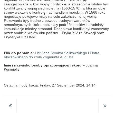
regionie. W połowie XVI wieku Dania i Szwecja były
zaangażowane w tzw. wojny nordyckie, a szczególnie istotny był
konflikt zwany wojną siedmioletnią (1563-1570), w którym obie
strony walczyły o kontrolę nad handlem morskim. W 1568 roku
negocjacje pokojowe miały na celu zakończenie tej wojny.
Rokowania były trudne z powodu trudnych warunków
atmosferycznych, które opóźniały podróże posłów i utrudniały
komunikację między stronami. Dodatkowo konflikt był zaostrzony
przez ambicje królów obu państw – Eryka XIV ze Szwecji oraz
Fryderyka II z Danii.
Plik do pobrania:
List Jana Dymitra Solikowskiego i Piotra
Kłoczowskiego do króla Zygmunta Augusta
Imię i nazwisko osoby opracowującej rekord
– Joanna
Kunigielis
Ostatnia modyfikacja: Friday, 27 September 2024, 14:14