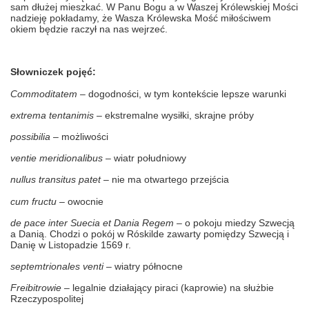
sam dłużej mieszkać. W Panu Bogu a w Waszej Królewskiej Mości
nadzieję pokładamy, że Wasza Królewska Mość miłościwem
okiem będzie raczył na nas wejrzeć.
Słowniczek pojęć:
Commoditatem –
dogodności, w tym kontekście lepsze warunki
extrema tentanimis
– ekstremalne wysiłki, skrajne próby
possibilia
– możliwości
ventie meridionalibus
– wiatr południowy
nullus transitus patet
– nie ma otwartego przejścia
cum fructu
– owocnie
de pace inter Suecia et Dania Regem
– o pokoju miedzy Szwecją
a Danią. Chodzi o pokój w Róskilde zawarty pomiędzy Szwecją i
Danię w Listopadzie 1569 r.
septemtrionales venti
– wiatry północne
Freibitrowie
– legalnie działający piraci (kaprowie) na służbie
Rzeczypospolitej