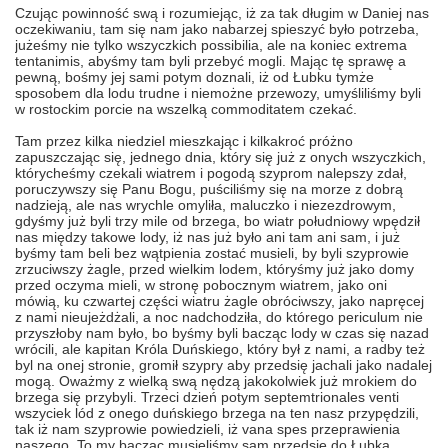
Czując powinność swą i rozumiejąc, iż za tak długim w Daniej nas
oczekiwaniu, tam się nam jako nabarzej spieszyć było potrzeba,
jużeśmy nie tylko wszyczkich possibilia, ale na koniec extrema
tentanimis, abyśmy tam byli przebyć mogli. Mając tę sprawę a
pewną, bośmy jej sami potym doznali, iż od Łubku tymże
sposobem dla lodu trudne i niemożne przewozy, umyśliliśmy byli
w rostockim porcie na wszelką commoditatem czekać.
Tam przez kilka niedziel mieszkając i kilkakroć próżno
zapuszczając się, jednego dnia, który się już z onych wszyczkich,
którycheśmy czekali wiatrem i pogodą szyprom nalepszy zdał,
poruczywszy się Panu Bogu, puściliśmy się na morze z dobrą
nadzieją, ale nas wrychle omyliła, maluczko i niezezdrowym,
gdyśmy już byli trzy mile od brzega, bo wiatr południowy wpędził
nas między takowe lody, iż nas już było ani tam ani sam, i już
byśmy tam beli bez wątpienia zostać musieli, by byli szyprowie
zrzuciwszy żagle, przed wielkim lodem, któryśmy już jako domy
przed oczyma mieli, w stronę pobocznym wiatrem, jako oni
mówią, ku czwartej części wiatru żagle obróciwszy, jako napręcej
z nami nieujeżdżali, a noc nadchodziła, do którego periculum nie
przyszłoby nam było, bo byśmy byli bacząc lody w czas się nazad
wrócili, ale kapitan Króla Duńskiego, który był z nami, a radby też
byl na onej stronie, gromił szypry aby przedsię jachali jako nadalej
mogą. Oważmy z wielką swą nędzą jakokolwiek już mrokiem do
brzega się przybyli. Trzeci dzień potym septemtrionales venti
wszyciek lód z onego duńskiego brzega na ten nasz przypędzili,
tak iż nam szyprowie powiedzieli, iż vana spes przeprawienia
naszego. To my bacząc musieliśmy sam przedsię do Łubka