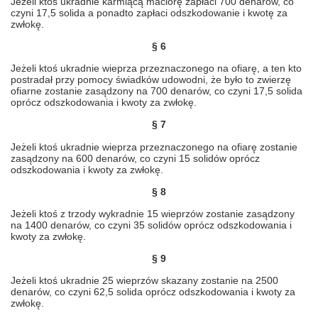
Jeżeli ktoś ukradnie karmiącą maciorę zapłaci 700 denarów, co
czyni 17,5 solida a ponadto zapłaci odszkodowanie i kwotę za
zwłokę.
§ 6
Jeżeli ktoś ukradnie wieprza przeznaczonego na ofiarę, a ten kto
postradał przy pomocy świadków udowodni, że było to zwierzę
ofiarne zostanie zasądzony na 700 denarów, co czyni 17,5 solida
oprócz odszkodowania i kwoty za zwłokę.
§ 7
Jeżeli ktoś ukradnie wieprza przeznaczonego na ofiarę zostanie
zasądzony na 600 denarów, co czyni 15 solidów oprócz
odszkodowania i kwoty za zwłokę.
§ 8
Jeżeli ktoś z trzody wykradnie 15 wieprzów zostanie zasądzony
na 1400 denarów, co czyni 35 solidów oprócz odszkodowania i
kwoty za zwłokę.
§ 9
Jeżeli ktoś ukradnie 25 wieprzów skazany zostanie na 2500
denarów, co czyni 62,5 solida oprócz odszkodowania i kwoty za
zwłokę.