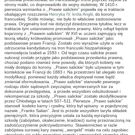
strony matki, co doprowadziło do wojny stuletniej. W 1410 r.
pierwsza wzmianka o ,,Prawie salickim” pojawiła się w traktacie
obalającym roszczenia
Henryka IV, króla Anglii
, do korony
francuskiej. Ściśle mówiąc, nie było to właściwe zastosowanie
prawa. Oryginalny kod nie dotyczył dziedziczenia tytułów, lecz w
traktacie tym ustanowiono precedens prawny, który odtąd będzie
kojarzony z ,,Prawem salickim”. W XVI w. uczeni zajmujący się
teorią władzy królewskiej promowali ,,Prawo salickie” jako
podstawowe prawo Francji. Zostało ono wyraźnie użyte w celu
odrzucenia kandydatury na tron francuski hiszpańskiego
niemowlęcia Izabeli w 1593 r. Od tego czasu salickie prawo
sukcesji zostało przyjęte jako podstawowa przesłanka prawna,
chociaż podano również inne powody, dla których kobiety nie
miały dostępu do korony. ,,Prawo salickie” było używane w tym
kontekście we Francji do 1883 r. Na przestrzeni lat ulegało ono
modyfikacji, ponieważ każdy władca dopisywał nowe bądź
zmieniał sformułowania. ,,Prawo salickie” stanowiło pewnego
rodzaju zbiór sądowych zwyczajów, wymierzanych kar za
dokonane przestępstwa, a przede wszystkim odszkodowań i
rekompensat za szkody. ,,Prawo salickie” zostało skodyfikowane
przez Chlodwiga w latach 507–511. Pierwsze ,,Prawo salickie”
stanowił kodeks karny i cywilny, który był spisany w pojedynczej
nazwie ,,Franks Salian”. Jest to przede wszystkim taryfa składek
pieniężnych, która precyzyjnie ustala za każdą wyrządzoną
szkodę (zabójstwo, okaleczenie, kradzież) sumę przeznaczoną na
zadośćuczynienie pokrzywdzonemu. Stawiennictwo w razie
zabójstwa surowej kary zwanej ,,wergeld” miało na celu zapobiec
utrwalaniu się cyklu prywatnej zemsty i wprowadzić rzymską ideę,