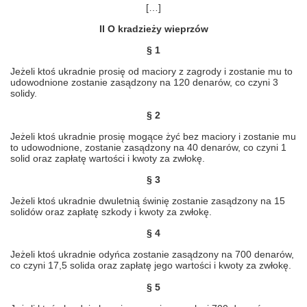
[…]
II O kradzieży wieprzów
§ 1
Jeżeli ktoś ukradnie prosię od maciory z zagrody i zostanie mu to
udowodnione zostanie zasądzony na 120 denarów, co czyni 3
solidy.
§ 2
Jeżeli ktoś ukradnie prosię mogące żyć bez maciory i zostanie mu
to udowodnione, zostanie zasądzony na 40 denarów, co czyni 1
solid oraz zapłatę wartości i kwoty za zwłokę.
§ 3
Jeżeli ktoś ukradnie dwuletnią świnię zostanie zasądzony na 15
solidów oraz zapłatę szkody i kwoty za zwłokę.
§ 4
Jeżeli ktoś ukradnie odyńca zostanie zasądzony na 700 denarów,
co czyni 17,5 solida oraz zapłatę jego wartości i kwoty za zwłokę.
§ 5