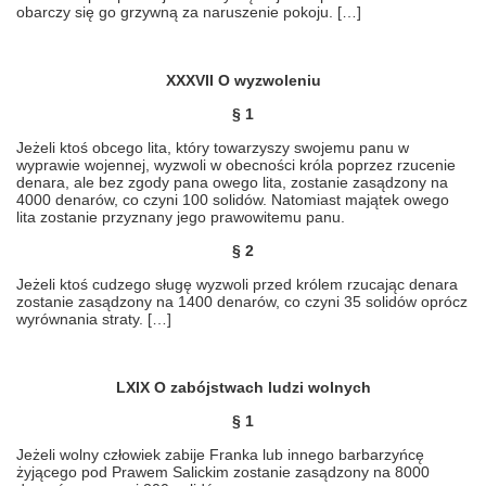
obarczy się go grzywną za naruszenie pokoju. […]
XXXVII O wyzwoleniu
§ 1
Jeżeli ktoś obcego lita, który towarzyszy swojemu panu w
wyprawie wojennej, wyzwoli w obecności króla poprzez rzucenie
denara, ale bez zgody pana owego lita, zostanie zasądzony na
4000 denarów, co czyni 100 solidów. Natomiast majątek owego
lita zostanie przyznany jego prawowitemu panu.
§ 2
Jeżeli ktoś cudzego sługę wyzwoli przed królem rzucając denara
zostanie zasądzony na 1400 denarów, co czyni 35 solidów oprócz
wyrównania straty. […]
LXIX O zabójstwach ludzi wolnych
§ 1
Jeżeli wolny człowiek zabije Franka lub innego barbarzyńcę
żyjącego pod Prawem Salickim zostanie zasądzony na 8000