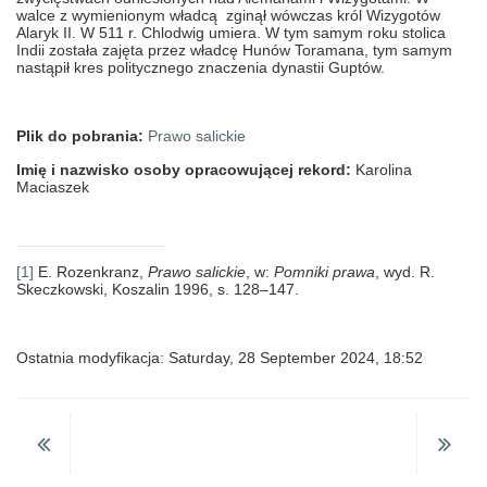
walce z wymienionym władcą zginął wówczas król Wizygotów
Alaryk II. W 511 r. Chlodwig umiera. W tym samym roku stolica
Indii została zajęta przez władcę Hunów Toramana, tym samym
nastąpił kres politycznego znaczenia dynastii Guptów.
Plik do pobrania:
Prawo salickie
Imię i nazwisko osoby opracowującej rekord:
Karolina
Maciaszek
[1]
E. Rozenkranz,
Prawo salickie
, w:
Pomniki prawa
, wyd. R.
Skeczkowski, Koszalin 1996, s. 128–147.
Ostatnia modyfikacja: Saturday, 28 September 2024, 18:52