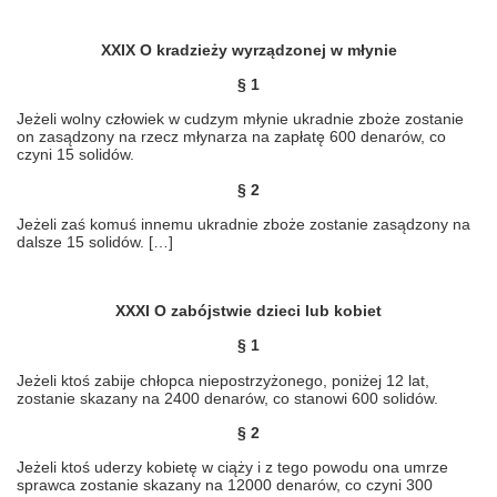
XXIX O kradzieży wyrządzonej w młynie
§ 1
Jeżeli wolny człowiek w cudzym młynie ukradnie zboże zostanie
on zasądzony na rzecz młynarza na zapłatę 600 denarów, co
czyni 15 solidów.
§ 2
Jeżeli zaś komuś innemu ukradnie zboże zostanie zasądzony na
dalsze 15 solidów. […]
XXXI O zabójstwie dzieci lub kobiet
§ 1
Jeżeli ktoś zabije chłopca
niepostrzyżonego
, poniżej 12 lat,
zostanie skazany na 2400 denarów, co stanowi 600 solidów.
§ 2
Jeżeli ktoś uderzy kobietę w ciąży i z tego powodu ona umrze
sprawca zostanie skazany na 12000 denarów, co czyni 300