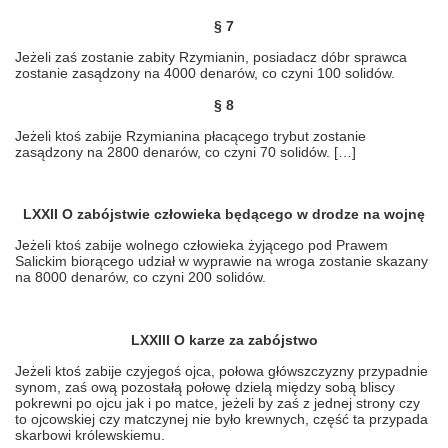
§ 7
Jeżeli zaś zostanie zabity Rzymianin, posiadacz dóbr sprawca
zostanie zasądzony na 4000 denarów, co czyni 100 solidów.
§ 8
Jeżeli ktoś zabije Rzymianina płacącego trybut zostanie
zasądzony na 2800 denarów, co czyni 70 solidów. […]
LXXII O zabójstwie człowieka będącego w drodze na wojnę
Jeżeli ktoś zabije wolnego człowieka żyjącego pod Prawem
Salickim biorącego udział w wyprawie na wroga zostanie skazany
na 8000 denarów, co czyni 200 solidów.
LXXIII O karze za zabójstwo
Jeżeli ktoś zabije czyjegoś ojca, połowa główszczyzny przypadnie
synom, zaś ową pozostałą połowę dzielą między sobą bliscy
pokrewni po ojcu jak i po matce, jeżeli by zaś z jednej strony czy
to ojcowskiej czy matczynej nie było krewnych, część ta przypada
skarbowi królewskiemu.