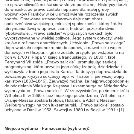
że sprawiedliwość mieści się w sferze publicznej. Historycy doszli
do wniosku, że prawo zostało napisane dla małej grupy
wojowników Franków w celu umożliwienia rozliczenia swoich
sporów. Omawiane ustawodawstwo daje nam obraz
społeczeństwa wiejskiego, rolniczej społeczności, której źródła
utrzymania tkwią w uprawie ziemi, hodowli, pszczelarstwie i
rybołówstwie. ,,Prawo salickie” w przyszłych wiekach było
wykorzystywane w wielkiej polityce. Jego system dotyczył wielu
krajów o reżimach anarchicznych. Uchylenie ,,Prawa salickiego”
doprowadzało niejednokrotnie do sporów, a nawet kilku wojen
domowych w Hiszpanii, gdzie zostało przyjęte po wstąpieniu na
tron w 1700 r. Filipa V, księcia francuskiego. W 1830 r. król
Ferdynand VII zniósł ,,Prawo salickie”, promulgując sankcję
pragmatyczną, która uczyniła jego córkę Izabellę dziedziczką i
wykluczyła z tronu jego brata Karola. Ta decyzja doprowadziła do
poważnego kryzysu sukcesyjnego w Hiszpanii, pierwszej wojny
karlistów (1833–1846). Zauważyć można, że najprawdopodobniej
do oddzielenia Wielkiego Księstwa Luksemburga od Niderlandów
wykorzystano ,,Prawo salickie”. W rzeczywistości, po śmierci króla
Wilhelma III w 1890 r. bez męskiego pochodzenia, Wilhelmina z
Oranje-Nassau została królową Holandii, a Adolf z Nassau-
Weilburg wstąpił na tron luksemburski. ,,Prawo salickie” zostało
uchylone w Danii w 1953, Szwecji w 1980 i w Belgii w 1991 r.
[1]
.
Miejsca wydania i tłumaczenia (wybrane):