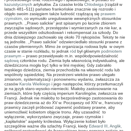
kazuistycznych
artykułów. Za czasów króla
Chlodwiga
(rządził w
latach 481–511) państwo frankońskie znacznie się rozrosło i
objęło swoim zasięgiem także ludność rządzącą się
prawem
rzymskim
, co wymusiło uregulowanie wewnętrznych stosunków
prawnych. ,,Prawo salickie” jest spisanym po łacinie zbiorem
zwyczajów sądowych, przestępstw i wymierzanych za nie kar, a
przede wszystkim odszkodowań i rekompensat za szkody. Do
dnia dzisiejszego zachowało się około 70 rękopisów. Teksty te nie
są jednolite. ,,Prawo salickie” odzwierciedlało stosunki prawne z
czasów plemiennych. Mimo że organizacja rodowa była w owym
czasie w stanie rozkładu, to jednak
ród
był głównym
podmiotem
prawnym
– prawo przewidywało m.in. współodpowiedzialność
sądową
członków rodu. Ziemia była własnością indywidualną, ale
dziedziczona mogła być tylko w linii męskiej. Gdy zabrakło
męskiego dziedzica, ziemia przechodziła na własność rodu lub
wspólnoty sąsiedzkiej. Na przestrzeni wieków prawo ulegało
zmianom, systematyzacji i ponownemu wydaniu, zwłaszcza za
czasów
Karola Wielkiego
i jego następców, którzy przetłumaczyli
je na język staro-wysoko-niemiecki. Miałoby zastosowanie na
ziemiach, które były częścią imperium Karolingów, zwłaszcza we
Francji. Jednak nie miałoby to bezpośredniego zastosowania do
praw dziedziczenia aż do XV w. Począwszy od XIV w., francuscy
prawnicy zaczęli próbować zapewnić podstawy prawne, aby
uniemożliwić kobietom objęcie tronu. Aby uzasadnić to
wyłączenie, wykorzystano zwyczaje, prawo rzymskie i
„kapłańskie” aspekty królestwa. Wyłączenie kobiet było
szczególnie ważne dla szlachty Francji, kiedy
Edward III, Anglik,
próbował pretendować do francuskiego tronu poprzez zejście ze