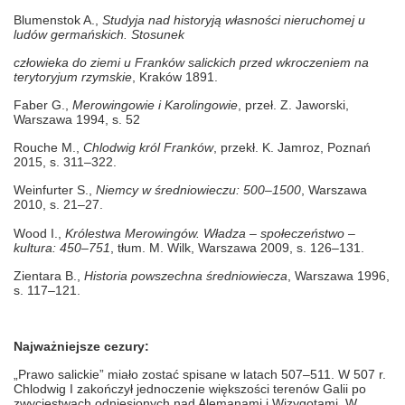
Blumenstok A.,
Studyja nad historyją własności nieruchomej u
ludów germańskich. Stosunek
człowieka do ziemi u Franków salickich przed wkroczeniem na
terytoryjum rzymskie
, Kraków
1891.
Faber G.,
Merowingowie i Karolingowie
, przeł. Z. Jaworski,
Warszawa 1994, s. 52
Rouche M.,
Chlodwig król Franków
, przekł. K. Jamroz, Poznań
2015, s. 311–322.
Weinfurter S.,
Niemcy w średniowieczu: 500–1500
, Warszawa
2010, s. 21–27.
Wood I.,
Królestwa Merowingów. Władza – społeczeństwo –
kultura: 450–751
, tłum. M. Wilk,
Warszawa 2009, s. 126–131.
Zientara B.,
Historia powszechna średniowiecza
, Warszawa 1996,
s. 117–121.
Najważniejsze cezury:
„Prawo salickie” miało zostać spisane w latach 507–511. W 507 r.
Chlodwig I zakończył jednoczenie większości terenów Galii po
zwycięstwach odniesionych nad Alemanami i Wizygotami. W