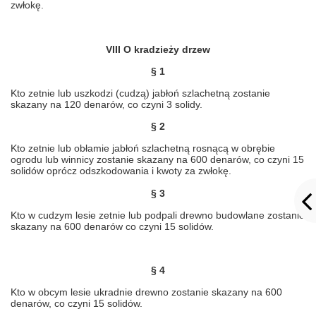
zwłokę.
VIII O kradzieży drzew
§ 1
Kto zetnie lub uszkodzi (cudzą) jabłoń szlachetną zostanie
skazany na 120 denarów, co czyni 3 solidy.
§ 2
Kto zetnie lub obłamie jabłoń szlachetną rosnącą w obrębie
ogrodu lub winnicy zostanie skazany na 600 denarów, co czyni 15
solidów oprócz odszkodowania i kwoty za zwłokę.
§ 3
Kto w cudzym lesie zetnie lub podpali drewno budowlane zostanie
skazany na 600 denarów co czyni 15 solidów.
§ 4
Kto w obcym lesie ukradnie drewno zostanie skazany na 600
denarów, co czyni 15 solidów.