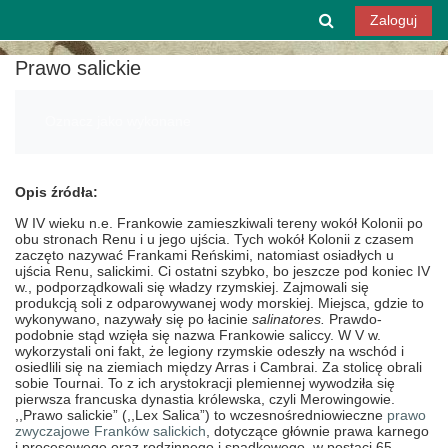
Przejdź do głównej zawartości
Przełącznik w
Zaloguj
Prawo salickie
Wymagania zaliczenia
Oznacz jako wykonane
Opis źródła:
W IV wieku n.e. Frankowie zamieszkiwali tereny wokół Kolonii po
obu stronach Renu i u jego ujścia. Tych wokół Kolonii z czasem
zaczęto nazywać Frankami Reńskimi, natomiast osiadłych u
ujścia Renu, salickimi. Ci ostatni szybko, bo jeszcze pod koniec IV
w., podporządkowali się władzy rzymskiej. Zajmowali się
produkcją soli z odparowywanej wody morskiej. Miejsca, gdzie to
wykonywano, nazywały się po łacinie
salinatores.
Prawdo-
podobnie stąd wzięła się nazwa Frankowie saliccy. W V w.
wykorzystali oni fakt, że legiony rzymskie odeszły na wschód i
osiedlili się na ziemiach między Arras i Cambrai. Za stolicę obrali
sobie Tournai. To z ich arystokracji plemiennej wywodziła się
pierwsza francuska dynastia królewska, czyli Merowingowie.
,,Prawo salickie” (,,Lex Salica”) to wczesnośredniowieczne
prawo
zwyczajowe
Franków salickich
, dotyczące głównie prawa karnego
i procesowego oraz rodzinnego i spadkowego, w postaci 65