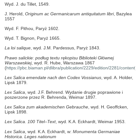
Wyd. J. du Tillet, 1549.
J. Herold,
Originum ac Germanicarum antiquitatum libri
, Bazylea
1557
Wyd. F. Pithou, Paryż 1602.
Wyd. T. Bignon, Paryż 1665.
La loi salique
, wyd. J.M. Pardessus, Paryż 1843.
Prawo salickie: podług textu rękopisu Biblioteki Głównej
Warszawskiej
, wyd. R. Hube, Warszawa 1867
(
https://pbc.biaman.pl/dlibra/publication/2229/edition/2281/content
).
Lex Salica emendate nach den Codex Vossianus
, wyd. A. Holder,
Lipsk 1879.
Lex Salica
, wyd. J.F. Behrend. Wydanie drugie poprawione i
poszerzone przez R. Behrenda,
Weimar 1897.
Lex Salica zum akademischen Gebrauche
, wyd. H. Geoffcken,
Lipsk 1898.
Lex Salica. 100 Titel–Text
, wyd. K.A. Eckhardt, Weimar 1953
.
Lex Salica
, wyd. K.A. Eckhardt, w:
Monumenta Germaniae
Historica
.
Leges nationum