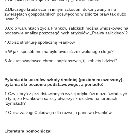
2.Dlaczego kradzieżom i innym szkodom dokonywanym na
zwierzętach gospodarskich poświęcono w zbiorze praw tak dużo
uwagi?
3.Co o warunkach życia Franków salickich można wnioskować na
podstawie analizy poszczególnych artykułów ,,Prawa salickiego”?
4.Opisz strukturę społeczną Franków.
5.W jaki sposób można było uwolnić zniewolonego sługę?
6.Jak ustawodawca chronił najsłabszych, tj. kobiety i dzieci?
Pytania dla uczniów szkoły średniej (poziom rozszerzony):
pytania dla poziomu podstawowego, a ponadto:
1.Czy któryś z przedstawionych wyżej artykułów może świadczyć
o tym, że Frankowie saliccy utworzyli królestwo na terenach
rzymskich?
2.Opisz zasługi Chlodwiga dla rozwoju państwa Franków.
Literatura pomocnicza: