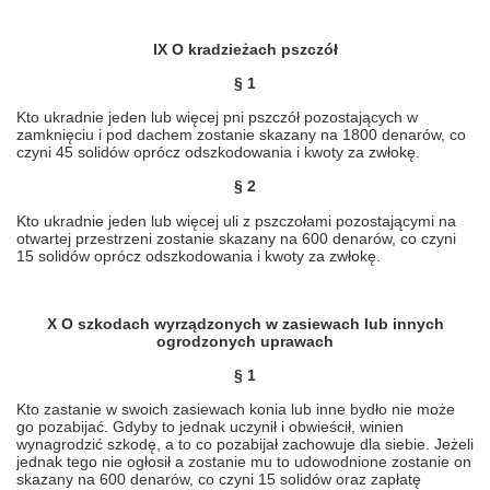
IX O kradzieżach pszczół
§ 1
Kto ukradnie jeden lub więcej pni pszczół pozostających w
zamknięciu i pod dachem zostanie skazany na 1800 denarów, co
czyni 45 solidów oprócz odszkodowania i kwoty za zwłokę.
§ 2
Kto ukradnie jeden lub więcej uli z pszczołami pozostającymi na
otwartej przestrzeni zostanie skazany na 600 denarów, co czyni
15 solidów oprócz odszkodowania i kwoty za zwłokę.
X O szkodach wyrządzonych w zasiewach lub innych
ogrodzonych uprawach
§ 1
Kto zastanie w swoich zasiewach konia lub inne bydło nie może
go pozabijać. Gdyby to jednak uczynił i obwieścił, winien
wynagrodzić szkodę, a to co pozabijał zachowuje dla siebie. Jeżeli
jednak tego nie ogłosił a zostanie mu to udowodnione zostanie on
skazany na 600 denarów, co czyni 15 solidów oraz zapłatę