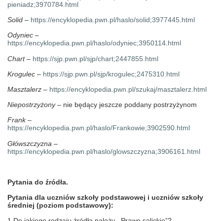
pieniadz;3970784.html
Solid
–
https://encyklopedia.pwn.pl/haslo/solid;3977445.html
Odyniec
–
https://encyklopedia.pwn.pl/haslo/odyniec;3950114.html
Chart
–
https://sjp.pwn.pl/sjp/chart;2447855.html
Krogulec
–
https://sjp.pwn.pl/sjp/krogulec;2475310.html
Masztalerz
–
https://encyklopedia.pwn.pl/szukaj/masztalerz.html
Niepostrzyżony
– nie będący jeszcze poddany postrzyżynom
Frank
–
https://encyklopedia.pwn.pl/haslo/Frankowie;3902590.html
Główszczyzna
–
https://encyklopedia.pwn.pl/haslo/glowszczyzna;3906161.html
Pytania do źródła.
Pytania dla uczniów szkoły podstawowej i uczniów szkoły
średniej (poziom podstawowy):
1.Do jakiego rodzaju źródła należy ,,Prawo salickie”?