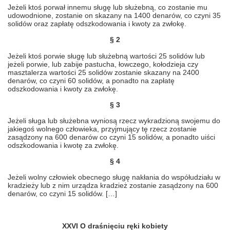
Jeżeli ktoś porwał innemu sługę lub służebną, co zostanie mu
udowodnione, zostanie on skazany na 1400 denarów, co czyni 35
solidów oraz zapłatę odszkodowania i kwoty za zwłokę.
§ 2
Jeżeli ktoś porwie sługę lub służebną wartości 25 solidów lub
jeżeli porwie, lub zabije pastucha, łowczego, kołodzieja czy
masztalerza wartości 25 solidów zostanie skazany na 2400
denarów, co czyni 60 solidów, a ponadto na zapłatę
odszkodowania i kwoty za zwłokę.
§
3
Jeżeli sługa lub służebna wyniosą rzecz wykradzioną swojemu do
jakiegoś wolnego człowieka, przyjmujący tę rzecz zostanie
zasądzony na 600 denarów co czyni 15 solidów, a ponadto uiści
odszkodowania i kwotę za zwłokę.
§ 4
Jeżeli wolny człowiek obecnego sługę nakłania do współudziału w
kradzieży lub z nim urządza kradzież zostanie zasądzony na 600
denarów, co czyni 15 solidów. […]
XXVI O draśnięciu ręki kobiety