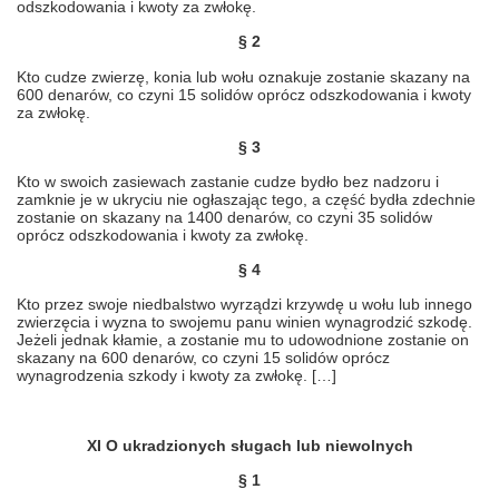
odszkodowania i kwoty za zwłokę.
§ 2
Kto cudze zwierzę, konia lub wołu oznakuje zostanie skazany na
600 denarów, co czyni 15 solidów oprócz odszkodowania i kwoty
za zwłokę.
§ 3
Kto w swoich zasiewach zastanie cudze bydło bez nadzoru i
zamknie je w ukryciu nie ogłaszając tego, a część bydła zdechnie
zostanie on skazany na 1400 denarów, co czyni 35 solidów
oprócz odszkodowania i kwoty za zwłokę.
§ 4
Kto przez swoje niedbalstwo wyrządzi krzywdę u wołu lub innego
zwierzęcia i wyzna to swojemu panu winien wynagrodzić szkodę.
Jeżeli jednak kłamie, a zostanie mu to udowodnione zostanie on
skazany na 600 denarów, co czyni 15 solidów oprócz
wynagrodzenia szkody i kwoty za zwłokę. […]
XI O ukradzionych sługach lub niewolnych
§ 1