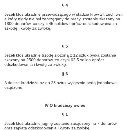
§ 4
Jeżeli ktoś ukradnie przewodzącego w stadzie krów z trzech wsi,
a który nigdy nie był zaprzęgany do pracy, zostanie skazany na
1800 denarów, co czyni 45 solidów oprócz odszkodowania za
szkodę i kwoty za zwłokę.
§ 5
Jeżeli ktoś ukradnie trzodę złożoną z 12 sztuk bydła zostanie
skazany na 2500 denarów, co czyni 62,5 solida oprócz
odszkodowania i kwotę za zwłokę.
§ 6
A dalsze kradzieże aż do 25 sztuk wyłącznie będą jednakowo
osądzone.
IV O kradzieży owiec
§ 1
Jeżeli ktoś ukradnie jagnię zostanie zasądzony na 7 denarów
oraz zapłatę odszkodowania i kwoty za zwłokę.