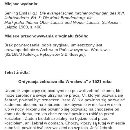
Miejsce wydania:
Sehling Emil (Hg.),
Die evangelischen Kirchenordnungen des XVI.
Jahrhunderts, Bd. 3: Die Mark Brandenburg, die
Markgrafenthümer Ober-Lausitz und Nieder-Lausitz, Schlesien
,
Leipzig 1909, s. 406.
Miejsce przechowywania oryginału źródła:
Brak potwierdzenia, odpis oryginału umieszczony jest
prawdopodobnie w Archiwum Państwowym we Wrocławiu
(82/165/0 Kolekcja Rękopisów S.B.Klosego).
Tekst źródła:
Ordynacja żebracza dla Wrocławia” z 1521 roku
Urzędnik zajmujący się biednymi nie pozwoli żebrać nikomu, kto
może zarobić na swoje utrzymanie pracą. Ci, którym pozwala się
żebrać, powinni być oznaczeni literą W. Nie powinno się pozwalać
żadnemu obcemu na żebranie i przebywanie w mieście w dzień
lub w nocy. Nikomu nie powinno się pozwalać na chodzenie od
domu do domu, ten kto chce żebrać powinien robić to przed
kościołem. Żaden biedak szpitalny nie będzie leżał przed
kościołem, ani żebrał w domach. Chorzy, którzy są tutaj w mieście
zubożali, powinni być przewiezieni do szpitala. Jeśli żebrak