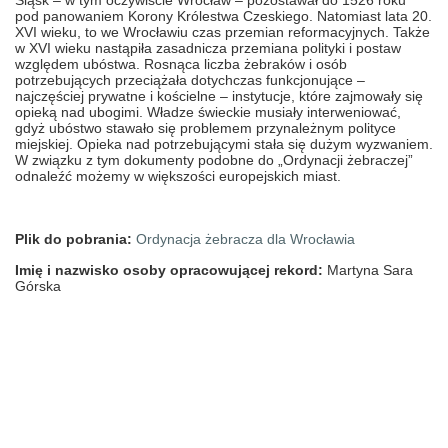
Śląsk – w tym oczywiście Wrocław – pozostawał do 1526 roku
pod panowaniem Korony Królestwa Czeskiego. Natomiast lata 20.
XVI wieku, to we Wrocławiu czas przemian reformacyjnych. Także
w XVI wieku nastąpiła zasadnicza przemiana polityki i postaw
względem ubóstwa. Rosnąca liczba żebraków i osób
potrzebujących przeciążała dotychczas funkcjonujące –
najczęściej prywatne i kościelne – instytucje, które zajmowały się
opieką nad ubogimi. Władze świeckie musiały interweniować,
gdyż ubóstwo stawało się problemem przynależnym polityce
miejskiej. Opieka nad potrzebującymi stała się dużym wyzwaniem.
W związku z tym dokumenty podobne do „Ordynacji żebraczej”
odnaleźć możemy w większości europejskich miast.
Plik do pobrania:
Ordynacja żebracza dla Wrocławia
Imię i nazwisko osoby opracowującej rekord:
Martyna Sara
Górska