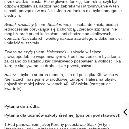
przez władze miasta. Pełnił głównie funkcję kontrolną, czyli był
odpowiedzialny za nadzór nad żebrakami i utrzymywanie w ten
sposób porządku w mieście. Jego zadaniem nie było pomaganie
biednym.
Biedak szpitalny
(niem.
Spitalarmen
) – osoba dotknięta biedą i
jednocześnie borykająca się z chorobą. „Biedacy szpitalni” nie
mogli żebrać przed kościołami, ani chodząc po okolicznych
domach. Należało ich, według nakazu zawartego w dokumencie,
umieścić w szpitalu.
Żelazo na szyję
(niem.
Halseisen
) –
zakucie w żelazo,
prawdopodobnie wspominanym w źródle narzędziem była kuna,
zaliczano do katalogu kar chwilowego pozbawienia wolności. Na
karę tę skazywano za drobniejsze przestępstwa.
Halerz
– była to srebrna moneta, bita od początku XIII wieku w
Niemczech, następnie w środkowej Europie. Halerz na Śląsku
pojawił się mniej więcej w latach 40. XIV wieku (zastępując
kwartniki).
Pytania do źródła.
Pytania dla uczniów szkoły średniej (poziom podstawowy):
1.Pod panowaniem jakiej Korony pozostawał Śląsk (w tym
Wrocław) w roku, w którym wydano powyższy dokument?