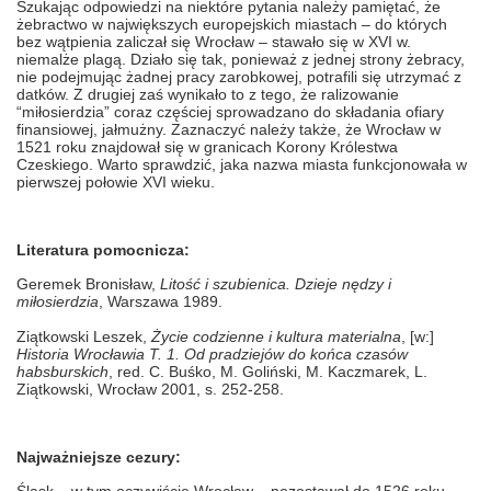
Szukając odpowiedzi na niektóre pytania należy pamiętać, że
żebractwo w największych europejskich miastach – do których
bez wątpienia zaliczał się Wrocław – stawało się w XVI w.
niemalże plagą. Działo się tak, ponieważ z jednej strony żebracy,
nie podejmując żadnej pracy zarobkowej, potrafili się utrzymać z
datków. Z drugiej zaś wynikało to z tego, że ralizowanie
“miłosierdzia” coraz częściej sprowadzano do składania ofiary
finansiowej, jałmużny. Zaznaczyć należy także, że Wrocław w
1521 roku znajdował się w granicach Korony Królestwa
Czeskiego. Warto sprawdzić, jaka nazwa miasta funkcjonowała w
pierwszej połowie XVI wieku.
Literatura pomocnicza:
Geremek Bronisław,
Litość i szubienica. Dzieje nędzy i
miłosierdzia
, Warszawa 1989.
Ziątkowski Leszek,
Życie codzienne i kultura materialna
, [w:]
Historia Wrocławia T. 1. Od pradziejów do końca czasów
habsburskich
, red. C. Buśko, M. Goliński, M. Kaczmarek, L.
Ziątkowski, Wrocław 2001, s. 252-258.
Najważniejsze cezury: