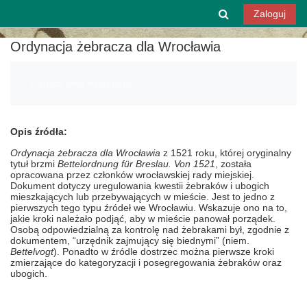
Przejdź do głównej zawartości
Przełącznik w
Zaloguj
Ordynacja żebracza dla Wrocławia
Wymagania zaliczenia
Oznacz jako wykonane
Opis źródła:
Ordynacja żebracza dla Wrocławia
z 1521 roku, której oryginalny
tytuł brzmi
Bettelordnung für Breslau. Von 1521
, została
opracowana przez członków wrocławskiej rady miejskiej.
Dokument dotyczy uregulowania kwestii żebraków i ubogich
mieszkających lub przebywających w mieście. Jest to jedno z
pierwszych tego typu źródeł we Wrocławiu. Wskazuje ono na to,
jakie kroki należało podjąć, aby w mieście panował porządek.
Osobą odpowiedzialną za kontrolę nad żebrakami był, zgodnie z
dokumentem, “urzędnik zajmujący się biednymi” (niem.
Bettelvogt
). Ponadto w źródle dostrzec można pierwsze kroki
zmierzające do kategoryzacji i posegregowania żebraków oraz
ubogich.