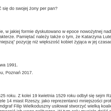
 się do swojej żony per pan?
e, w jakiej formie dyskutowano w epoce nowożytnej nad
arakterze. Pamiętać należy także o tym, że Katarzyna Lut
niejszą” pozycję niż większość kobiet żyjąca w jej czasa
awa 1991.
mu
, Poznań 2017.
25 roku. Z kolei 19 kwietnia 1529 roku odbył się sejm 
iele 14 miast Rzeszy, jako reprezentanci mniejszości pro
ndgraf Filip Wielkoduszny usiłował stworzyć wielką koali