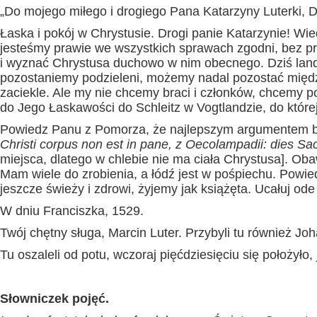
„Do mojego miłego i drogiego Pana Katarzyny Luterki, D
Łaska i pokój w Chrystusie. Drogi panie Katarzynie! Wi
jesteśmy prawie we wszystkich sprawach zgodni, bez 
i wyznać Chrystusa duchowo w nim obecnego. Dziś landgr
pozostaniemy podzieleni, możemy nadal pozostać międz
zaciekle. Ale my nie chcemy braci i członków, chcemy po
do Jego Łaskawości do Schleitz w Vogtlandzie, do któr
Powiedz Panu z Pomorza, że najlepszym argumentem b
Christi corpus non est in pane, z Oecolampadii: dies Sa
miejsca, dlatego w chlebie nie ma ciała Chrystusa]. Obaw
Mam wiele do zrobienia, a łódź jest w pośpiechu. Powi
jeszcze świeży i zdrowi, żyjemy jak książęta. Ucałuj od
W dniu Franciszka, 1529.
Twój chętny sługa, Marcin Luter. Przybyli tu również J
Tu oszaleli od potu, wczoraj pięćdziesięciu się położyło
Słowniczek pojęć.