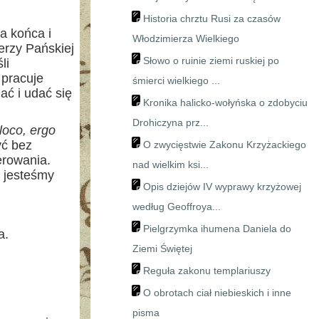
Historia chrztu Rusi za czasów
a końca i
Włodzimierza Wielkiego
erzy Pańskiej
Słowo o ruinie ziemi ruskiej po
li
 pracuje
śmierci wielkiego ...
ać i udać się
Kronika halicko-wołyńska o zdobyciu
Drohiczyna prz...
loco, ergo
yć bez
O zwycięstwie Zakonu Krzyżackiego
erowania.
nad wielkim ksi...
y jesteśmy
Opis dziejów IV wyprawy krzyżowej
według Geoffroya...
Pielgrzymka ihumena Daniela do
a.
Ziemi Świętej
Reguła zakonu templariuszy
O obrotach ciał niebieskich i inne
pisma