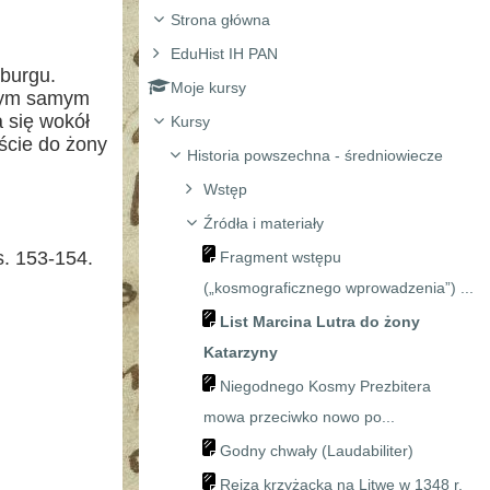
Strona główna
EduHist IH PAN
rburgu.
Moje kursy
w tym samym
a się wokół
Kursy
iście do żony
Historia powszechna - średniowiecze
Wstęp
Źródła i materiały
s. 153-154.
Fragment wstępu
(„kosmograficznego wprowadzenia”) ...
List Marcina Lutra do żony
Katarzyny
Niegodnego Kosmy Prezbitera
mowa przeciwko nowo po...
Godny chwały (Laudabiliter)
Rejza krzyżacka na Litwę w 1348 r.