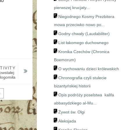
do
pierwszej krucjaty...
Niegodnego Kosmy Prezbitera
mowa przeciwko nowo po...
Godny chwały (Laudabiliter)
List łakomego duchownego
Kronika Czechów (Chronica
Boemorum)
TIVITY
O wychowaniu dzieci królewskich
wstałej 
 Bogomiła
Chronografia czyli stulecie
bizantyńskiej historii
Opis podróży poselstwa kalifa
abbasydzkiego al-Mu...
Żywot św. Olgi
Aleksjada