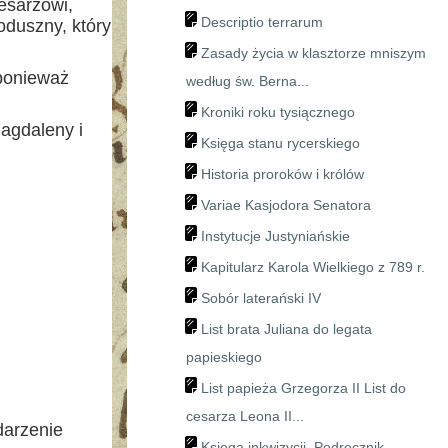
esarzowi,
Descriptio terrarum
oduszny, który
Zasady życia w klasztorze mniszym
ponieważ
według św. Berna...
Kroniki roku tysiącznego
Magdaleny i
Księga stanu rycerskiego
Historia proroków i królów
Variae Kasjodora Senatora
Instytucje Justyniańskie
Kapitularz Karola Wielkiego z 789 r.
Sobór laterański IV
List brata Juliana do legata
papieskiego
List papieża Grzegorza II List do
cesarza Leona II...
darzenie
Księga inkwizycji. Podręcznik