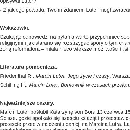
opisywał Luter?
- Z jakiego powodu, Twoim zdaniem, Luter mógł zwracać
Wskazówki.
Szukając odpowiedzi na pytania warto przypomnieć sobi
religijnymi i jak starano się rozstrzygać spory o tym ch
żoną reformatora – miała nieco większe możliwości i „sil
Literatura pomocnicza.
Friedenthal R.,
Marcin Luter. Jego życie i czasy
, Warsz
Schilling H.,
Marcin Luter. Buntownik w czasach przeło
Najważniejsze cezury.
Marcin Luter poślubił Katarzynę von Bora 13 czerwca 15
Spisze, gdzie spotkało się sześciu książąt i przedstawic
proteście przeciw nałożeniu banicji na Marcina Lutra. La