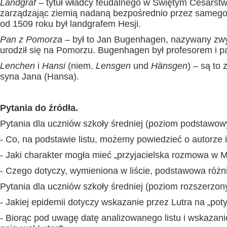
Landgraf
– tytuł władcy feudalnego w Świętym Cesarstw
zarządzając ziemią nadaną bezpośrednio przez samego w
od 1509 roku był landgrafem Hesji.
Pan z Pomorza
– był to Jan Bugenhagen, nazywany zw
urodził się na Pomorzu. Bugenhagen był profesorem i p
Lenchen
i
Hansi
(niem.
Lensgen
und
Hänsgen
) – są to
syna Jana (Hansa).
Pytania do źródła.
Pytania dla uczniów szkoły średniej (poziom podstawow
- Co, na podstawie listu, możemy powiedzieć o autorze 
- Jaki charakter mogła mieć „przyjacielska rozmowa w 
- Czego dotyczy, wymieniona w liście, podstawowa róż
Pytania dla uczniów szkoły średniej (poziom rozszerzo
- Jakiej epidemii dotyczy wskazanie przez Lutra na „pot
- Biorąc pod uwagę datę analizowanego listu i wskazani