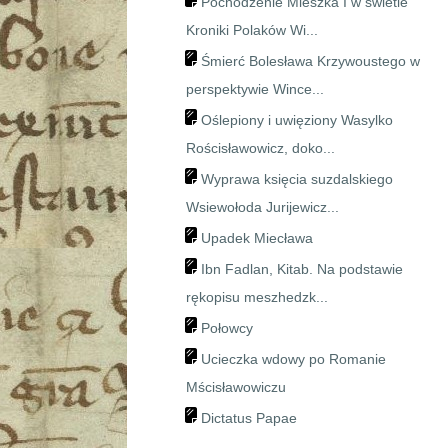
Pochodzenie Mieszka I w świetle
Kroniki Polaków Wi...
Śmierć Bolesława Krzywoustego w
perspektywie Wince...
Oślepiony i uwięziony Wasylko
Rościsławowicz, doko...
Wyprawa księcia suzdalskiego
Wsiewołoda Jurijewicz...
Upadek Miecława
Ibn Fadlan, Kitab. Na podstawie
rękopisu meszhedzk...
Połowcy
Ucieczka wdowy po Romanie
Mścisławowiczu
Dictatus Papae