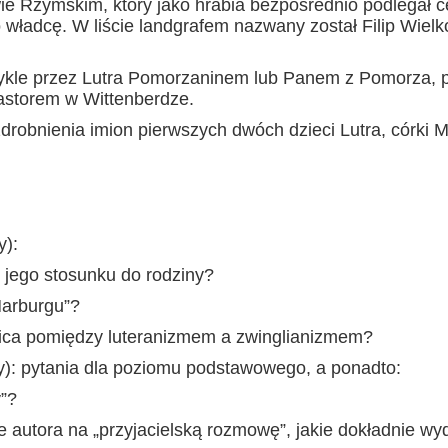
ie Rzymskim, który jako hrabia bezpośrednio podlegał c
ładcę. W liście landgrafem nazwany został Filip Wielk
ykle przez Lutra Pomorzaninem lub Panem z Pomorza, 
astorem w Wittenberdze.
 zdrobnienia imion pierwszych dwóch dzieci Lutra, córki 
y):
i jego stosunku do rodziny?
Marburgu”?
nica pomiędzy luteranizmem a zwinglianizmem?
ny): pytania dla poziomu podstawowego, a ponadto:
y”?
e autora na „przyjacielską rozmowę”, jakie dokładnie wy