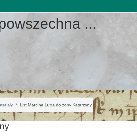
 powszechna ...
teriały
List Marcina Lutra do żony Katarzyny
yny