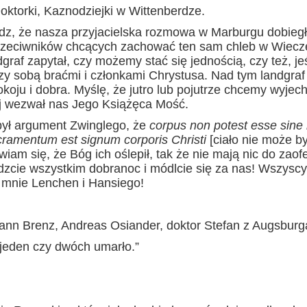
oktorki, Kaznodziejki w Wittenberdze.
edz, że nasza przyjacielska rozmowa w Marburgu dobiegł
przeciwników chcących zachować ten sam chleb w Wiecz
af zapytał, czy możemy stać się jednością, czy też, jeś
y sobą braćmi i członkami Chrystusa. Nad tym landgraf
koju i dobra. Myślę, że jutro lub pojutrze chcemy wyjech
ej wezwał nas Jego Książęca Mość.
ył argument Zwinglego, że
corpus non potest esse sine 
cramentum est signum corporis Christi
[ciało nie może b
iam się, że Bóg ich oślepił, tak że nie mają nic do zaof
edzcie wszystkim dobranoc i módlcie się za nas! Wszysc
e mnie Lenchen i Hansiego!
ohann Brenz, Andreas Osiander, doktor Stefan z Augsburg
, jeden czy dwóch umarło.”