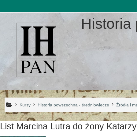
Przejdź do głównej zawartości
Historia
Kursy
Historia powszechna - średniowiecze
Źródła i ma
List Marcina Lutra do żony Katarz