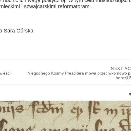
zmocnić ich wagę polityczną. W tym celu musiało dojść 
ieckimi i szwajcarskimi reformatorami.
a Sara Górska
NEXT AC
ieści 
Niegodnego Kosmy Prezbitera mowa przeciwko nowo po
herezji