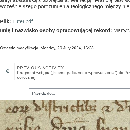
antyhabsburską z Szwajcarią, Wenecją i Francją, aby w
wcześniejszego porozumienia teologicznego między niem
Plik:
Luter.pdf
Imię i nazwisko osoby opracowującej rekord:
Martyn
Ostatnia modyfikacja: Monday, 29 July 2024, 16:28
PREVIOUS ACTIVITY
Fragment wstępu („kosmograficznego wprowadzenia”) do Pow
dorocznej
ź do...