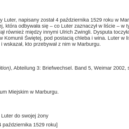
ny Luter, napisany został 4 października 1529 roku w Ma
j, która odbywała się – co Luter zaznaczył w liście – 
ął również między innymi Ulrich Zwingli. Dysputa toczył
 Komunii Świętej, pod postacią chleba i wina. Luter w l
 i wskazał, kto przebywał z nim w Marburgu.
tion)
, Abteilung 3: Briefwechsel. Band 5, Weimar 2002, 
wum Miejskim w Marburgu.
 Luter do swojej żony
4 października 1529 roku]