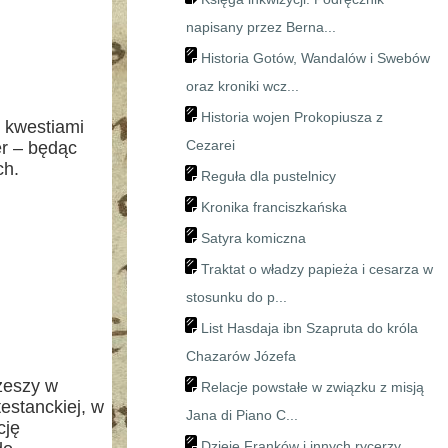
napisany przez Berna...
Historia Gotów, Wandalów i Swebów
oraz kroniki wcz...
Historia wojen Prokopiusza z
 kwestiami
Cezarei
er – będąc
ch.
Reguła dla pustelnicy
Kronika franciszkańska
Satyra komiczna
Traktat o władzy papieża i cesarza w
stosunku do p...
List Hasdaja ibn Szapruta do króla
Chazarów Józefa
Rzeszy w
Relacje powstałe w związku z misją
testanckiej, w
Jana di Piano C...
cję
Dzieje Franków i innych rycerzy