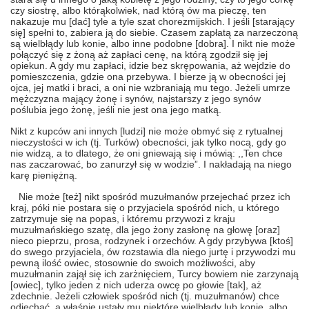
czy siostrę, albo którąkolwiek, nad którą ów ma pieczę, ten
nakazuje mu [dać] tyle a tyle szat chorezmijskich. I jeśli [starający
się] spełni to, zabiera ją do siebie. Czasem zapłatą za narzeczoną
są wielbłądy lub konie, albo inne podobne [dobra]. I nikt nie może
połączyć się z żoną aż zapłaci cenę, na którą zgodził się jej
opiekun. A gdy mu zapłaci, idzie bez skrępowania, aż wejdzie do
pomieszczenia, gdzie ona przebywa. I bierze ją w obecności jej
ojca, jej matki i braci, a oni nie wzbraniają mu tego. Jeżeli umrze
mężczyzna mający żonę i synów, najstarszy z jego synów
poślubia jego żonę, jeśli nie jest ona jego matką.
Nikt z kupców ani innych [ludzi] nie może obmyć się z rytualnej
nieczystości w ich (tj. Turków) obecności, jak tylko nocą, gdy go
nie widzą, a to dlatego, że oni gniewają się i mówią: ,,Ten chce
nas zaczarować, bo zanurzył się w wodzie”. I nakładają na niego
karę pieniężną.
Nie może [też] nikt spośród muzułmanów przejechać przez ich
kraj, póki nie postara się o przyjaciela spośród nich, u którego
zatrzymuje się na popas, i któremu przywozi z kraju
muzułmańskiego szatę, dla jego żony zasłonę na głowę [oraz]
nieco pieprzu, prosa, rodzynek i orzechów. A gdy przybywa [ktoś]
do swego przyjaciela, ów rozstawia dla niego jurtę i przywodzi mu
pewną ilość owiec, stosownie do swoich możliwości, aby
muzułmanin zajął się ich zarżnięciem, Turcy bowiem nie zarzynają
[owiec], tylko jeden z nich uderza owcę po głowie [tak], aż
zdechnie. Jeżeli człowiek spośród nich (tj. muzułmanów) chce
odjechać, a właśnie ustały mu niektóre wielbłądy lub konie, albo