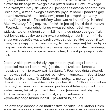
mężczyznami ani przed innymi. Podobnie nie zakrywa też ich
niewiasta niczego ze swego ciała przed nikim z ludzi. Pewnego
dnia zatrzymaliśmy się właśnie u jakiegoś człowieka spośród nich.
Usiedliśmy, a żona owego człowieka [była] z nami, i podczas gdy
z nami rozmawiała odsłoniła swój srom i podrapała go, a my
patrzyliśmy na nią. Zasłoniliśmy więc twarze i rzekliśmy: Niechaj
Allāh wybaczy!”. Jej mąż roześmiał się [na to] i rzekł do tłumacza:
,,Powiedz im «ona odsłania go w waszej obecności i wy go
widzicie, ale ona chroni go i [nikt] nie ma do niego dostępu. Tak
jest lepiej, niż gdyby go zakrywała a udostępniała [innym]»”. Nie
znają oni cudzołóstwa, a jeżeli dowiedzą się, że ktoś popełnił taki
czyn, rozrywają go na dwie połowy, to zaś [dzieje się] tak, że łączą
gałęzie dwu drzew, następnie przywiązują go do gałęzi, zwalniają
[te] dwa drzewa i zostaje rozerwany ten, kto jest przywiązany do
nich.
Jeden z nich powiedział, słysząc mnie recytującego Koran; a
spodobał mu się Koran, [więc] podszedł i rzekł do tłumacza:
,,powiedz mu, nie przerywaj [czytania]”. Pewnego dnia człowiek
ten powiedział do mnie za pośrednictwem tłumacza: ,,Spytaj tego
Araba czy Pan nasz (tj. Allāh), wielki i potężny, ma żonę?”.
Uznałem to za zuchwalstwo, więc pochwaliłem Allāha i poprosiłem
Go o wybaczenie, a on [również] pochwalił Allāha i poprosił go o
wybaczenie, tak jak ja to zrobiłem. I taki [właśnie] jest obyczaj
Turków: ilekroć [któryś z nich] usłyszy muzułmanina
wymawiającego
tasbīḥ i tahlīl
– powtarza to, co i on.
Ich obyczaje odnośnie do małżeństwa są takie: jeśli któryś z nich
stara się u innego o jaką kobietę z jego rodziny, czy to jego córkę