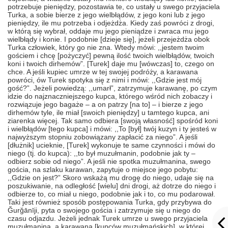
potrzebuje pieniędzy, pozostawia te, co ustały u swego przyjaciela
Turka, a sobie bierze z jego wielbłądów, z jego koni lub z jego
pieniędzy, ile mu potrzeba i odjeżdża. Kiedy zaś powróci z drogi,
w którą się wybrał, oddaje mu jego pieniądze i zwraca mu jego
wielbłądy i konie. I podobnie [dzieje się], jeżeli przejeżdża obok
Turka człowiek, który go nie zna. Wtedy mówi: ,,jestem twoim
gościem i chcę [pożyczyć] pewną ilość twoich wielbłądów, twoich
koni i twoich dirhemów”. [Turek] daje mu [wówczas] to, czego on
chce. A jeśli kupiec umrze w tej swojej podróży, a karawana
powróci, ów Turek spotyka się z nimi i mówi: ,,Gdzie jest mój
gość?”. Jeżeli powiedzą: ,,umarł”, zatrzymuje karawanę, po czym
idzie do najznaczniejszego kupca, którego wśród nich zobaczy i
rozwiązuje jego bagaże – a on patrzy [na to] – i bierze z jego
dirhemów tyle, ile miał [swoich pieniędzy] u tamtego kupca, ani
ziarenka więcej. Tak samo odbiera [swoją własność] spośród koni
i wielbłądów [tego kupca] i mówi: ,,To [był] twój kuzyn i ty jesteś w
najwyższym stopniu zobowiązany zapłacić za niego”. A jeśli
[dłużnik] ucieknie, [Turek] wykonuje te same czynności i mówi do
niego (tj. do kupca): ,,to był muzułmanin, podobnie jak ty –
odbierz sobie od niego”. A jeśli nie spotka muzułmanina, swego
gościa, na szlaku karawan, zapytuje o miejsce jego pobytu:
,,Gdzie on jest?” Skoro wskażą mu drogę do niego, udaje się na
poszukiwanie, na odległość [wielu] dni drogi, aż dotrze do niego i
odbierze to, co miał u niego, podobnie jak i to, co mu podarował.
Taki jest również sposób postępowania Turka, gdy przybywa do
Ğurğānīji
, pyta o swojego gościa i zatrzymuje się u niego do
czasu odjazdu. Jeżeli jednak Turek umrze u swego przyjaciela
muzułmanina, a karawana [kupców muzułmańskich], w której