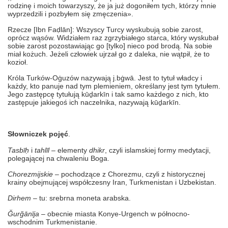
rodzinę i moich towarzyszy, że ja już dogoniłem tych, którzy mnie
wyprzedzili i pozbyłem się zmęczenia».
Rzecze [Ibn Faḍlān]: Wszyscy Turcy wyskubują sobie zarost,
oprócz wąsów. Widziałem raz zgrzybiałego starca, który wyskubał
sobie zarost pozostawiając go [tylko] nieco pod brodą. Na sobie
miał kożuch. Jeżeli człowiek ujrzał go z daleka, nie wątpił, że to
kozioł.
Króla
Turków-Oġuzów
nazywają j.bġwā. Jest to tytuł władcy i
każdy, kto panuje nad tym plemieniem, określany jest tym tytułem.
Jego zastępcę tytułują kūḏarkīn i tak samo każdego z nich, kto
zastępuje jakiegoś ich naczelnika, nazywają kūḏarkīn.
Słowniczek pojęć
.
Tasbīḥ
i
tahlīl
– elementy
dhikr
, czyli islamskiej formy medytacji,
polegającej na chwaleniu Boga.
Chorezmijskie
– pochodzące z Chorezmu, czyli z historycznej
krainy obejmującej współczesny Iran, Turkmenistan i Uzbekistan.
Dirhem
– tu: srebrna moneta arabska.
Ğurğānīja
– obecnie miasta Konye-Urgench w północno-
wschodnim Turkmenistanie.