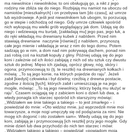
ma niewolnice i niewolników, to oni obsługują go, a nikt z jego
rodziny nie zbliża się do niego. Rozbijają mu namiot na uboczu od
namiotów [mieszkalnych] i on przebywa tam [do czasu], aż umrze
lub wyzdrowieje. A jeśli jest niewolnikiem lub ubogim, to porzucają
go w stepie i odchodzą od niego. Gdy umrze człowiek spośród
nich wykopują mu wielki grób wyglądający jak dom. Udają się do
niego i wdziewają mu ḳurṭaḳ, [zakładają mu] jego pas, jego łuk, a
do ręki wkładają mu drewniany kubek z nabīdem. Przed nim
stawiają drewniane naczynie [również] z nabīdem, przynoszą
całe jego mienie i wkładają je wraz z nim do tego domu. Potem
sadzają go w nim, a dom nad nim pokrywają dachem, ponad nim
zaś robią coś na kształt kopuły z gliny. Później udają się do jego
koni i zależnie od ich ilości zabijają z nich od stu sztuk czy dwustu
sztuk do jednej. Mięso ich zjadają, oprócz głowy, nóg, skóry i
ogona; przymocowują to (tj. te resztki) na drewnianych kołkach i
mówią: ,,To są jego konie, na których pojedzie do raju”. Jeżeli
zabił [kiedyś] człowieka i był dzielny, rzeźbią z drewna postacie,
zgodne z ilością [tych], których zabił i umieszczają je na jego
mogile, mówiąc: ,,To są jego niewolnicy, którzy będą mu służyć w
raju”. Czasem ociągają się z zabiciem koni o dzień lub dwa, a
wtedy ponagla ich starzec spośród ich starszyzny mówiąc:
,,Widziałem we śnie takiego a takiego – to jest zmarłego – i
powiedział do mnie: «Oto widzisz mnie, już wyprzedzili mnie moi
towarzysze, a moje nogi umęczyły się od podążania za nimi. Nie
mogę ich dogonić i oto zostałem sam». Wtedy udają się do jego
koni, zabijają je i przymocowują [ich resztki] przy jego mogile. Gdy
minie dzień lub dwa przychodzi do nich ten starzec i mówi:
,,Widziałem takiego a takiego – powiedział: «powiadom moją