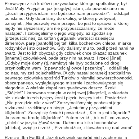
Pierwszym z ich królów i przywódców, którego spotkaliśmy, był
Jināl Mały. Przyjął on już [niegdyś] islam, ale powiedziano mu:
,,Jeżeli przyjąłeś islam, nie będziesz nam przewodził”. I odstąpił
od islamu. Gdy dotarliśmy do okolicy, w której przebywał,
oznajmił: ,,Nie pozwolę wam przejść, bo jest to sprawa, o której
nigdy nie słyszeliśmy ani nie przypuszczaliśmy, że może
nastąpić”. I zabiegaliśmy o jego względy, aż zgodził się
[przepuścić nas] za kaftan ğurğāński wartości dziesięciu
dirhemów, parę [pantofli]
bāj tāf
, kilka bochenków chleba, miarkę
rodzynków i sto orzechów. Gdy daliśmy mu to, padł przed nami na
twarz. Jest to ich obyczaj: gdy człowiek chce okazać szacunek
[innemu] człowiekowi, pada przy nim na twarz. I rzekł [Jināl]:
,,Gdyby moje domy (tj. namioty) nie były oddalone od drogi,
przyniósłbym wam [z pewnością] owce i pszenicę”. I oddalił się
od nas, my zaś odjechaliśmy. [A gdy nastał poranek] spotkaliśmy
pewnego człowieka spośród Turków o niemiłej powierzchowności,
obszarpanego, wyglądającego mizernie i zachowującego się
niegodnie. A właśnie złapał nas gwałtowny deszcz. Rzekł:
,,Stójcie!” I karawana stanęła w całej swej [długości], a składała
się z około trzech tysięcy koni i pięciu tysięcy ludzi. Powiedział:
,,Nie przejdzie nikt z was!” Zatrzymaliśmy się posłuszni jego
rozkazowi i rzekliśmy do niego: ,,Jesteśmy przyjaciółmi
kūḏarkīna”. Zaczął się śmiać i powiedział: ,,Kto to jest kūḏarkīn?
Ja sram na brodę kūḏarkīna!”. Potem rzekł: ,,b.k.nd”, co znaczy
,,chleb” w języku
Ḫ
uwārizmu. Dałem mu kilka bochenków
[chleba], wziął je i rzekł: ,,Przechodźcie, zlitowałem się nad wami”.
Rzecze [Ibn Faḍlān]: Jeżeli człowiek spośród nich zachoruje, a