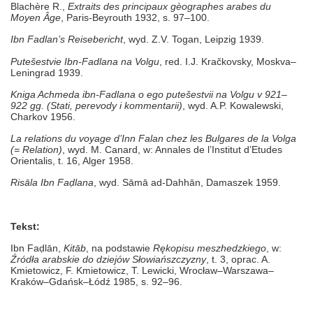
Blachère R.,
Extraits des principaux gèographes arabes du
Moyen Âge
, Paris-Beyrouth 1932, s. 97–100.
Ibn Fadlan’s Reisebericht
, wyd. Z.V. Togan, Leipzig 1939.
Putešestvie Ibn-Fadlana na Volgu
, red. I.J. Kračkovsky, Moskva–
Leningrad 1939.
Kniga Achmeda ibn-Fadlana o ego putešestvii na Volgu v 921–
922 gg.
(Stati, perevody i kommentarii)
, wyd. A.P. Kowalewski,
Charkov 1956.
La relations du voyage d’Inn Falan chez les Bulgares de la Volga
(= Relation)
, wyd. M. Canard, w: Annales de l’Institut d’Etudes
Orientalis, t. 16, Alger 1958.
Risāla Ibn Fa
ḍ
lana
, wyd. Sāmā ad-Dahhān, Damaszek 1959.
Tekst:
Ibn
Faḍlān,
Kitāb
, na podstawie
Rękopisu meszhedzkiego
, w:
Źródła arabskie do dziejów Słowiańszczyzny
, t. 3, oprac. A.
Kmietowicz, F. Kmietowicz, T. Lewicki, Wrocław–Warszawa–
Kraków–Gdańsk–Łódź 1985, s. 92–96.