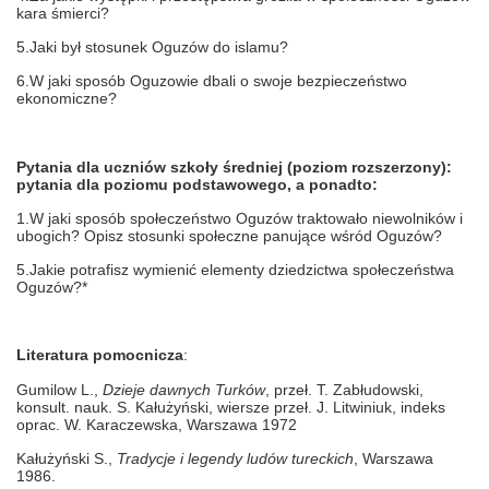
kara śmierci?
5.Jaki był stosunek Oguzów do islamu?
6.W jaki sposób Oguzowie dbali o swoje bezpieczeństwo
ekonomiczne?
Pytania dla uczniów szkoły średniej (poziom rozszerzony):
pytania dla poziomu podstawowego, a ponadto:
1.W jaki sposób społeczeństwo Oguzów traktowało niewolników i
ubogich? Opisz stosunki społeczne panujące wśród Oguzów?
5.Jakie potrafisz wymienić elementy dziedzictwa społeczeństwa
Oguzów?*
Literatura pomocnicza
:
Gumilow L.,
Dzieje dawnych Turków
, przeł. T. Zabłudowski,
konsult. nauk. S. Kałużyński, wiersze przeł. J. Litwiniuk, indeks
oprac. W. Karaczewska, Warszawa 1972
Kałużyński S.,
Tradycje i legendy ludów tureckich
, Warszawa
1986.