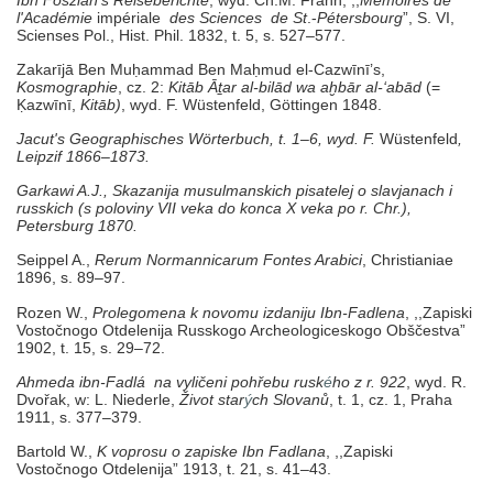
l'Académie
impériale
des Sciences de St
.-
Pétersbourg
”, S. VI,
Scienses Pol., Hist. Phil. 1832, t. 5, s. 527–577.
Zakarījā Ben Mu
ḥ
ammad Ben Ma
ḥ
mud el-Cazwīnī’s,
Kosmographie
, cz. 2:
Kitāb Ā
ṯ
ar al-bilād
wa a
ḫ
bār al-‘abād
(=
Ḳ
azwīnī,
Kitāb)
, wyd. F. Wüstenfeld, Göttingen 1848.
Jacut's Geographisches Wörterbuch, t. 1–6, wyd.
F.
Wüstenfeld
,
Leipzif 1866–1873.
Garkawi A.J., Skazanija musulmanskich pisatelej o slavjanach i
russkich (s poloviny VII veka do konca X veka po r. Chr.),
Petersburg 1870.
Seippel A.,
Rerum Normannicarum Fontes Arabici
, Christianiae
1896, s. 89–97.
Rozen W.,
Prolegomena k novomu izdaniju Ibn-Fadlena
, ,,Zapiski
Vostočnogo Otdelenija Russkogo Archeologiceskogo Obščestva”
1902, t. 15, s. 29–72.
Ahmeda ibn-Fadlá na vyličeni pohřebu rusk
é
ho z r. 922
, wyd. R.
Dvořak, w: L. Niederle,
Život star
ý
ch Slovanů
, t. 1, cz. 1, Praha
1911, s. 377–379.
Bartold W.,
K voprosu o zapiske Ibn Fadlana
, ,,Zapiski
Vostočnogo Otdelenija” 1913, t. 21,
s. 41–43.