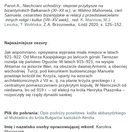
Paroń A.,
Niechciani uchodźcy: stepowi przybysze na
bizantyńskich Bałkanach (XI–XII w.)
, w:
Widmo Mahometa, cień
Samuela: cesarstwo bizantyjskie w relacji z przedstawicielami
innych religii i kultur (VII–XV wiek)
, red.
K. Marinow
,
M.J.
Leszka
,
T. Wolińska
, Z.A. Brzozowska, Łódź 2020, s. 125–152.
Najważniejsze cezury
:
Jak wspomniano, opisywana wyprawa miała miejsce w latach
921–922. Od Morza Kaspijskiego po łańcuch górski Tienszan
rozwija się państwo Oguzów. W latach 915–921, na wyspie
Ahtamar na jeziorze Wan, na obszarze dawnej Armenii, a obecnej
wschodniej Turcji, pod kierunkiem budowniczego Manuela
powstaje kościół św. Krzyża, oparty na wzorach
architektonicznych z VII w., tj. na planie krzyża greckiego i z
centralnym pomieszczeniem przykrytym kopułą. W Niemczech od
niedawna, bo od 919 r. – od elekcji na króla Henryka Ptasznika –
rozpoczęły się rządy dynastii saskiej.
Plik do pobrania:
Opis podróży poselstwa kalifa abbasydzkiego
al-Muktadira do króla Bułgarów kamskich Almiša
Imię i nazwisko osoby opracowującej rekord
: Karolina
Maciaszek