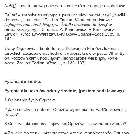
Nabīḏ
- pod tą nazwą należy rozumieć różne napoje alkoholowe.
Bāj tāf
– arabska transkrypcja perskich słów pāj tāf, czyli ,,buciki
domowe, ,,pantofle”. Za: Ibn Faḍlān,
Kitāb
, na podstawie
Rękopisu meszhedzkiego
, w:
Źródła arabskie do dziejów
Słowiańszczyzny
, t. 3, oprac. A. Kmietowicz, F. Kmietowicz, T.
Lewicki, Wrocław–Warszawa–Kraków–Gdańsk–Łódź 1985, s.
142.
Turcy-Oguzowie
– konfederacja Dziewięciu Klanów złożona z
tureckich szczepów wschodnich; utworzyła się w pocz. VII w. Byli
oni koczownikami, hodującymi jednogarbne wielbłądy, konie,
owce. Za: Ibn Faḍlān,
Kitāb
…, s. 136–137.
Pytania do źródła.
Pytania dla uczniów szkoły średniej (poziom podstawowy):
1.Opisz tryb życia Oguzów.
2.Jakie cechy charakteru Oguzów wymienia ibn Fadlān w swojej
relacji?
3.Co – w zakresie obyczajowości Oguzów – dziwi autora źródła?
4.Za jakie występki i przestępstwa groziła w społeczności Oguzów