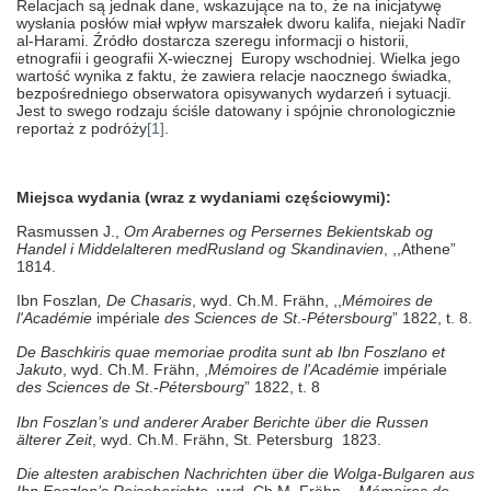
Relacjach są jednak dane, wskazujące na to, że na inicjatywę
wysłania posłów miał wpływ marszałek dworu kalifa, niejaki Nadīr
al-Harami. Źródło dostarcza szeregu informacji o historii,
etnografii i geografii X-wiecznej Europy wschodniej. Wielka jego
wartość wynika z faktu, że zawiera relacje naocznego świadka,
bezpośredniego obserwatora opisywanych wydarzeń i sytuacji.
Jest to swego rodzaju ściśle datowany i spójnie chronologicznie
reportaż z podróży
[1]
.
Miejsca wydania (wraz z wydaniami częściowymi):
Rasmussen J.,
Om Arabernes og Persernes Bekientskab og
Handel i Middelalteren medRusland og Skandinavien
, ,,Athene”
1814.
Ibn Foszlan
, De Chasaris
, wyd. Ch.M. Frähn, ,,
Mémoires de
l'Académie
impériale
des Sciences de St
.-
Pétersbourg
” 1822, t. 8.
De Baschkiris quae memoriae prodita sunt ab Ibn Foszlano et
Jakuto
, wyd. Ch.M. Frähn, ,
Mémoires de l'Académie
impériale
des Sciences de St
.-
Pétersbourg
” 1822, t. 8
Ibn Foszlan’s und anderer Araber Berichte über die Russen
älterer Zeit
, wyd. Ch.M. Frähn,
St. Petersburg 1823.
Die altesten arabischen Nachrichten über die Wolga-Bulgaren aus
Ibn Foszlan’s Reiseberichte
, wyd. Ch.M. Frähn, ,,
Mémoires de