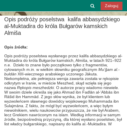
Przejdź do głównej zawartości
Przełącznik w
Zaloguj
Opis podróży poselstwa kalifa abbasydzkiego
al-Muktadira do króla Bułgarów kamskich
Almiša
Opis źródła:
Opis podróży poselstwa wysłanego przez kalifa abbasydzkiego al-
Muktadira do króla Bułgarów kamskich, Almiša, w latach 921–922
n.e. Dzieło to znane było początkowo tylko z fragmentów,
cytowanych m.in. w wielkim słowniku geograficznym
Mu‘ğam al.-
buldān
XIII-wiecznego arabskiego uczonego Jākuta.
Niekompletna, ale pełniejsza wersja zawarta została w rękopisie
odkrytym w Iranie, w mieście Meszhed, skąd wzięła się jego
nazwa
Rękopis meszhedzki
. O autorze pracy wiadomo niewiele.
W swoim dziele określa się jako Ahmad
ibn Fadlān
al-‘Abbās ibn
Rāšid ibn Hammād. Z jego słów wynika, że był klientem lub
wyzwoleńcem sławnego dowódcy wojskowego Muhammada ibn
Sulajmāna. Z faktu, że mógł być wyzwoleńcem, a więc byłym
niewolnikiem, wielu naukowców przypuszcza, że nie był Arabem,
lecz Grekiem nawróconym na islam. Według informacji w samym
źródle, bezpośrednią przyczyną, dla której wysłano poselstwo, był
list władcy bułgarskiego, napisany do kalifa al.-Muktadira. W