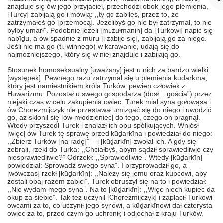
znajduje się ów jego przyjaciel, przechodzi obok jego plemienia,
[Turcy] zabijają go i mówią: ,,ty go zabiłeś, przez to, że
zatrzymałeś go [przemocą]. Jeżelibyś go nie był zatrzymał, to nie
byłby umarł”. Podobnie jeżeli [muzułmanin] da [Turkowi] napić się
nabīḏu
, a ów spadnie z muru [i zabije się], zabijają go za niego.
Jeśli nie ma go (tj. winnego) w karawanie, udają się do
najmożniejszego, który się w niej znajduje i zabijają go.
Stosunek homoseksualny [uważany] jest u nich za bardzo wielki
[występek]. Pewnego razu zatrzymał się u plemienia kūḏarkīna,
który jest namiestnikiem króla Turków, pewien człowiek z
Huwarizmu. Pozostał u swego gospodarza (dosł. ,,gościa”) przez
niejaki czas w celu zakupienia owiec. Turek miał syna gołowąsa i
ów Chorezmijczyk nie przestawał umizgać się do niego i uwodzić
go, aż skłonił się [ów młodzieniec] do tego, czego on pragnął.
Wtedy przyszedł Turek i znalazł ich obu spółkujących. Wniósł
[więc] ów Turek tę sprawę przed kūḏarkīna i powiedział do niego:
,,Zbierz Turków [na radę]” – i [kūḏarkīn] zwołał ich. A gdy się
zebrali, rzekł do Turka: ,,Chciałbyś, abym sądził sprawiedliwie czy
niesprawiedliwie?” Odrzekł: ,,Sprawiedliwie”. Wtedy [kūḏarkīn]
powiedział: Sprowadź swego syna”. I przyprowadził go, a
[wówczas] rzekł [kūḏarkīn]: ,,Należy się jemu oraz kupcowi, aby
zostali obaj razem zabici”. Turek obruszył się na to i powiedział:
,,Nie wydam mego syna”. Na to [kūḏarkīn]: ,,Więc niech kupiec da
okup za siebie”. Tak też uczynił [Chorezmijczyk] i zapłacił Turkowi
owcami za to, co uczynił jego synowi, a kūḏarkīnowi dał czterysta
owiec za to, przed czym go uchronił; i odjechał z kraju Turków.