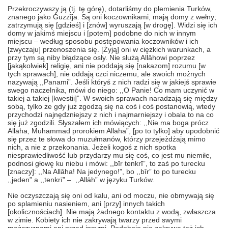
Przekroczywszy ją (tj. tę górę), dotarliśmy do plemienia Turków,
znanego jako Ġuzzĩja. Są oni koczownikami, mają domy z wełny;
zatrzymują się [gdzieś] i [znów] wyruszają [w drogę]. Widzi się ich
domy w jakimś miejscu i [potem] podobne do nich w innym
miejscu – według sposobu postępowania koczowników i ich
[zwyczaju] przenoszenia się. [Żyją] oni w ciężkich warunkach, a
przy tym są niby błądzące osły. Nie służą Allāhowi poprzez
[jakąkolwiek] religię, ani nie poddają się [nakazom] rozumu [w
tych sprawach], nie oddają czci niczemu, ale swoich możnych
nazywają ,,Panami”. Jeśli któryś z nich radzi się w jakiejś sprawie
swego naczelnika, mówi do niego: ,,O Panie! Co mam uczynić w
takiej a takiej [kwestii]”. W swoich sprawach naradzają się między
sobą, tylko że gdy już zgodzą się na coś i coś postanowią, wtedy
przychodzi najnędzniejszy z nich i najmarniejszy i obala to na co
się już zgodzili. Słyszałem ich mówiących: ,,Nie ma boga prócz
Allāha, Muhammad prorokiem Allāha”, [po to tylko] aby upodobnić
się przez te słowa do muzułmanów, którzy przejeżdżają mimo
nich, a nie z przekonania. Jeżeli kogoś z nich spotka
niesprawiedliwość lub przydarzy mu się coś, co jest mu niemiłe,
podnosi głowę ku niebu i mówi: ,,bīr tenkrī”, to zaś po turecku
[znaczy]: ,,Na Allāha! Na jedynego!”, bo ,,bīr” to po turecku
,,jeden” a ,,tenkrī” – ,,Allāh” w języku Turków.
Nie oczyszczają się oni od kału, ani od moczu, nie obmywają się
po splamieniu nasieniem, ani [przy] innych takich
[okolicznościach]. Nie mają żadnego kontaktu z wodą, zwłaszcza
w zimie. Kobiety ich nie zakrywają twarzy przed swymi