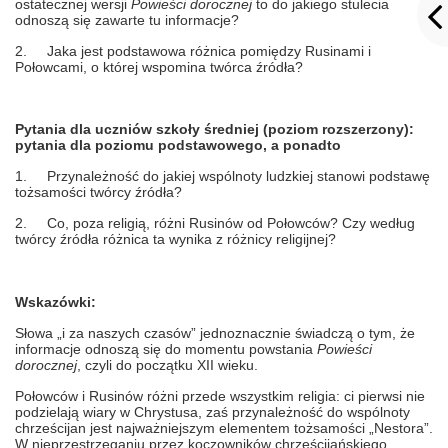
ostatecznej wersji
Powieści dorocznej
to do jakiego stulecia
odnoszą się zawarte tu informacje?
2.
Jaka jest podstawowa różnica pomiędzy Rusinami i
Połowcami, o której wspomina twórca źródła?
Pytania dla uczniów szkoły średniej (poziom rozszerzony):
pytania dla poziomu podstawowego, a ponadto
1.
Przynależność do jakiej wspólnoty ludzkiej stanowi podstawę
tożsamości twórcy źródła?
2.
Co, poza religią, różni Rusinów od Połowców? Czy według
twórcy źródła różnica ta wynika z różnicy religijnej?
Wskazówki:
Słowa „i za naszych czasów” jednoznacznie świadczą o tym, że
informacje odnoszą się do momentu powstania
Powieści
dorocznej
, czyli do początku XII wieku.
Połowców i Rusinów różni przede wszystkim religia: ci pierwsi nie
podzielają wiary w Chrystusa, zaś przynależność do wspólnoty
chrześcijan jest najważniejszym elementem tożsamości „Nestora”.
W nieprzestrzeganiu przez koczowników chrześcijańskiego