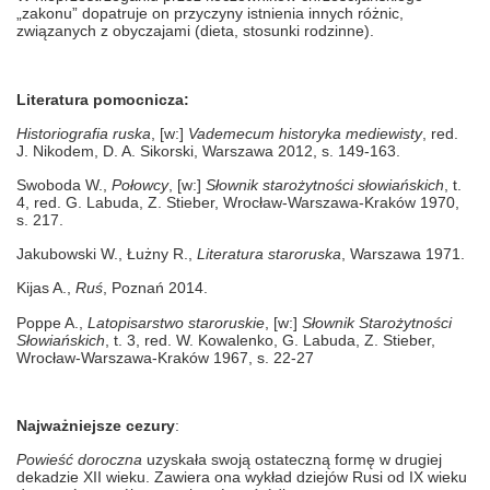
„zakonu” dopatruje on przyczyny istnienia innych różnic,
związanych z obyczajami (dieta, stosunki rodzinne).
Literatura pomocnicza:
Historiografia ruska
, [w:]
Vademecum historyka mediewisty
, red.
J. Nikodem, D. A. Sikorski, Warszawa 2012, s. 149-163.
Swoboda W.,
Połowcy
, [w:]
Słownik starożytności słowiańskich
, t.
4, red. G. Labuda, Z. Stieber, Wrocław-Warszawa-Kraków 1970,
s. 217.
Jakubowski W., Łużny R.,
Literatura staroruska
, Warszawa 1971.
Kijas A.,
Ruś
, Poznań 2014.
Poppe A.,
Latopisarstwo staroruskie
, [w:]
Słownik Starożytności
Słowiańskich
, t. 3, red. W. Kowalenko, G. Labuda, Z. Stieber,
Wrocław-Warszawa-Kraków 1967, s. 22-27
Najważniejsze cezury
:
Powieść doroczna
uzyskała swoją ostateczną formę w drugiej
dekadzie XII wieku. Zawiera ona wykład dziejów Rusi od IX wieku