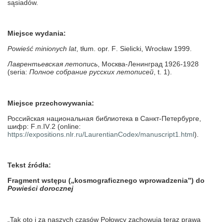
sąsiadów.
Miejsce wydania:
Powieść minionych lat
, tłum. opr. F
.
Sielicki
,
Wroc
ł
aw
1999.
Лаврентьевская летопись
, Москва-Ленинград 1926-1928
(
seria
:
Полное собрание русских летописей
,
t
. 1).
Miejsce
przechowywania
:
Российская национальная библиотека в Санкт-Петербурге,
шифр:
F
.п.
IV
.2 (
online
:
https
://
expositions
.
nlr
.
ru
/
LaurentianCodex
/
manuscript
1.
html
).
Tekst źródła:
Fragment wstępu („kosmograficznego wprowadzenia”) do
Powieści dorocznej
„Tak oto i za naszych czasów Połowcy zachowują teraz prawa