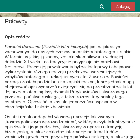
Przejdź do głównej zawartości
Przełącznik w
Zaloguj
Połowcy
Opis źródła:
Powieść doroczna
(
Powieść lat minionych
) jest najstarszym
zachowanym do naszych czasów pomnikiem historiografii ruskiej.
W formie, w jakiej ją znamy, została skompilowana w drugiej
dekadzie XII wieku, co tradycyjnie przypisuje się mnichowi
Nestorowi. Proces jej powstawania był wieloetapowy i obejmował
wykorzystanie różnego rodzaju przekazów: wcześniejszych
zabytków historiografii, relacji ustnych etc. Zawarta w Powieści
narracja została podzielona na zapiski roczne, które jednak mogą
obejmować opis wydarzeń dziejących się na przestrzeni wielu lat.
Jej przedmiotem są losy dynastii Rurykowiczów i stworzonego
przez nią państwa ruskiego, a także rozrost terytorialny tego
ostatniego. Opowieść ta została jednocześnie wpisana w
chrześcijańską historię zbawienia.
Ostatni redaktor dopełnił właściwą narrację tak zwanym
„kosmograficznym wprowadzeniem”, w którym czytelnik otrzymuje
opis świata i jego podziałów, stworzony w oparciu o tradycję
bizantyńską, a także dokładne informacje na temat ludów
zamieszkujących teren przyszłego państwa ruskiego, a także jego