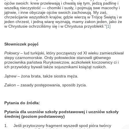
ojców swoich: krew przelewają i chwalą się tym, jedzą padlinę i
wszelką nieczystość — chomiki i susły, i pojmują swe macochy i
jątrwie, i inne obyczaje ojców swoich zachowują. My zaś,
chrześcijanie wszystkich krajów, gdzie wierzą w Trójcę Świętą i w
jeden chrzest, i jedną wiarę wyznają, mamy zakon jeden, jako że
w Chrystusie ochrzciliśmy się i w Chrystusa przyoblekli.”
[1]
Słowniczek pojęć
Połowcy
– lud turkijski, który począwszy od XI wieku zamieszkiwał
stepy czarnomorskie. Ordy połowieckie stanowili głównego
przeciwnika państwa Rurykowiczow, aczkolwiek koczownicy ci i
ich przywódcy bywali także sojusznikami książąt ruskich.
Jątrew
– żona brata, także siostra męża.
Zakon
– zasady postępowania, sposób życia.
Pytania do źródła:
Pytania dla uczniów szkoły podstawowej i uczniów szkoły
średniej (poziom podstawowy)
1.
Jeśli przytoczony fragment wyszedł spod pióra twórcy