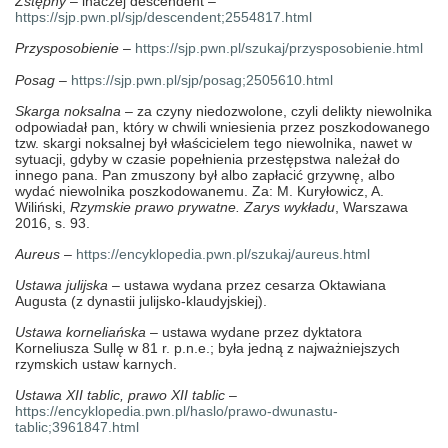
Zstępny
– inaczej descendent –
https://sjp.pwn.pl/sjp/descendent;2554817.html
Przysposobienie
–
https://sjp.pwn.pl/szukaj/przysposobienie.html
Posag
–
https://sjp.pwn.pl/sjp/posag;2505610.html
Skarga noksalna
– za czyny niedozwolone, czyli delikty niewolnika
odpowiadał pan, który w chwili wniesienia przez poszkodowanego
tzw. skargi noksalnej był właścicielem tego niewolnika, nawet w
sytuacji, gdyby w czasie popełnienia przestępstwa należał do
innego pana. Pan zmuszony był albo zapłacić grzywnę, albo
wydać niewolnika poszkodowanemu. Za: M. Kuryłowicz, A.
Wiliński,
Rzymskie prawo prywatne. Zarys wykładu
, Warszawa
2016, s. 93.
Aureus
–
https://encyklopedia.pwn.pl/szukaj/aureus.html
Ustawa julijska
– ustawa wydana przez cesarza Oktawiana
Augusta (z dynastii julijsko-klaudyjskiej).
Ustawa korneliańska
– ustawa wydane przez dyktatora
Korneliusza Sullę w 81 r. p.n.e.; była jedną z najważniejszych
rzymskich ustaw karnych.
Ustawa XII tablic, prawo XII tablic
–
https://encyklopedia.pwn.pl/haslo/prawo-dwunastu-
tablic;3961847.html