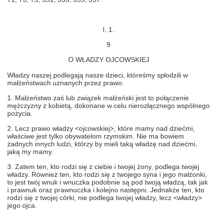
I. 1.
9
O WŁADZY OJCOWSKIEJ
Władzy naszej podlegają nasze dzieci, któreśmy spłodzili w
małżeństwach uznanych przez prawo.
1. Małżeństwo zaś lub związek małżeński jest to połączenie
mężczyzny z kobietą, dokonane w celu nierozłącznego wspólnego
pożycia.
2. Lecz prawo władzy <ojcowskiej>, które mamy nad dziećmi,
właściwe jest tylko obywatelom rzymskim. Nie ma bowiem
żadnych innych ludzi, którzy by mieli taką władzę nad dziećmi,
jaką my mamy.
3. Zatem ten, kto rodzi się z ciebie i twojej żony, podlega twojej
władzy. Również ten, kto rodzi się z twojego syna i jego małżonki,
to jest twój wnuk i wnuczka podobnie są pod twoją władzą, tak jak
i prawnuk oraz prawnuczka i kolejno następni. Jednakże ten, kto
rodzi się z twojej córki, nie podlega twojej władzy, lecz <władzy>
jego ojca.