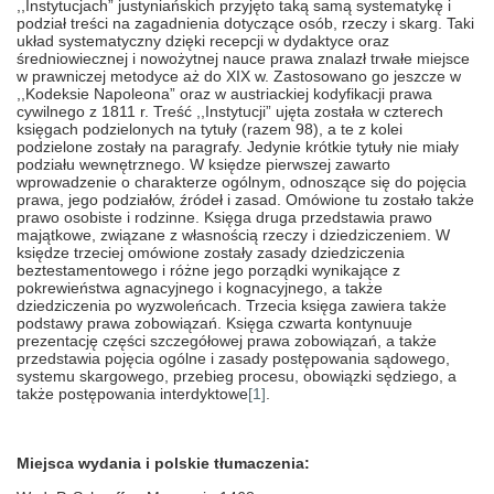
,,Instytucjach” justyniańskich przyjęto taką samą systematykę i
podział treści na zagadnienia dotyczące osób, rzeczy i skarg. Taki
układ systematyczny dzięki recepcji w dydaktyce oraz
średniowiecznej i nowożytnej nauce prawa znalazł trwałe miejsce
w prawniczej metodyce aż do XIX w. Zastosowano go jeszcze w
,,Kodeksie Napoleona” oraz w austriackiej kodyfikacji prawa
cywilnego z 1811 r. Treść ,,Instytucji” ujęta została w czterech
księgach podzielonych na tytuły (razem 98), a te z kolei
podzielone zostały na paragrafy. Jedynie krótkie tytuły nie miały
podziału wewnętrznego. W księdze pierwszej zawarto
wprowadzenie o charakterze ogólnym, odnoszące się do pojęcia
prawa, jego podziałów, źródeł i zasad. Omówione tu zostało także
prawo osobiste i rodzinne. Księga druga przedstawia prawo
majątkowe, związane z własnością rzeczy i dziedziczeniem. W
księdze trzeciej omówione zostały zasady dziedziczenia
beztestamentowego i różne jego porządki wynikające z
pokrewieństwa agnacyjnego i kognacyjnego, a także
dziedziczenia po wyzwoleńcach. Trzecia księga zawiera także
podstawy prawa zobowiązań. Księga czwarta kontynuuje
prezentację części szczegółowej prawa zobowiązań, a także
przedstawia pojęcia ogólne i zasady postępowania sądowego,
systemu skargowego, przebieg procesu, obowiązki sędziego, a
także postępowania interdyktowe
[1]
.
Miejsca wydania i polskie tłumaczenia: