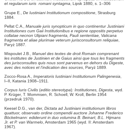
et regularum iuris romani
syntagma
, Lipsk 1880, s. 1–306
Grupe E.,
De Iustiniani Institutionum compositione
, Strasburg
1884.
Pellat C.A.,
Manuale juris synopticum in quo continentur Justiniani
Institutiones cum Gaii Institutionibus e regione oppositis perpetuo
collatae necnon Ulipiani fragmenta, Pauli sententiae, Vaticana
fragmenta et aliae plurimae veterum jurisconsultorum reliquiae
,
Paryż 1887.
Mispoulet J.B.,
Manuel des textes de droit Romain comprenant
les institutes de Justinien et de Gaius ainsi que tous les fragments
des jurisconsultes quis nous sont parvenus en dehors
du Digeste,
avec des notices et l’indication des sources
, Paryż 1889.
Zocco-Rosa A.,
Imperatoris Iustiniani Institutionum Palingenesia
,
I–II, Katania 1908–1911.
Corpus Iuris Civilis
(
editio stereotypa
)
: Institutiones, Digesta
, wyd.
P. Krüger, T. Mommsen, R. Schoell, W. Kroll, Berlin 1954
(przedruk 1970).
Keesel D.G., van der,
Dictata ad Justiniani institutionum libros
quattuor, observato ordine compendii auctore Johanne Frederico
Böckelmann: ediderunt in duo volumina B. Beinart, B.L. Hijmans
Jr. et P. van Warmelo
, Amsterdam 1965 (wyd. II: Amsterdam
1967).