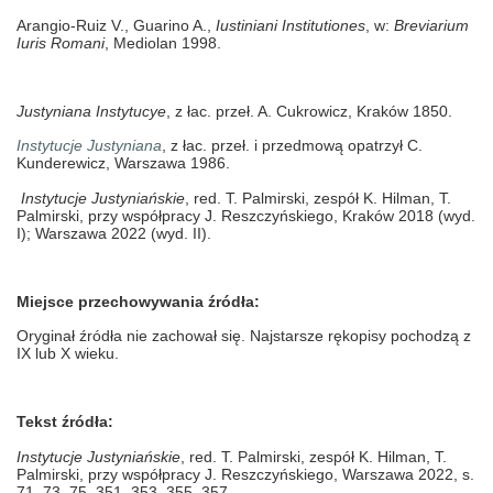
Arangio-Ruiz V., Guarino A.,
Iustiniani Institutiones
, w:
Breviarium
Iuris Romani
, Mediolan
1998.
Justyniana Instytucye
, z łac. przeł. A. Cukrowicz, Kraków 1850.
Instytucje Justyniana
, z łac. przeł. i przedmową opatrzył C.
Kunderewicz, Warszawa 1986.
Instytucje Justyniańskie
, red. T. Palmirski, zespół K. Hilman, T.
Palmirski, przy współpracy J. Reszczyńskiego, Kraków 2018 (wyd.
I); Warszawa 2022 (wyd. II).
Miejsce przechowywania źródła:
Oryginał źródła nie zachował się. Najstarsze rękopisy pochodzą z
IX lub X wieku.
Tekst źródła:
Instytucje Justyniańskie
, red. T. Palmirski, zespół K. Hilman, T.
Palmirski, przy współpracy J. Reszczyńskiego, Warszawa 2022, s.
71, 73, 75, 351, 353, 355, 357.