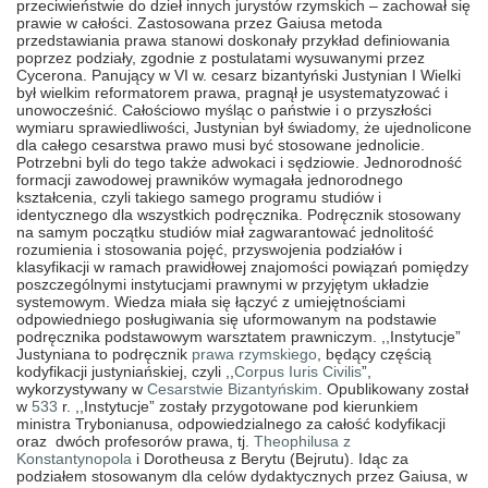
przeciwieństwie do dzieł innych jurystów rzymskich – zachował się
prawie w całości. Zastosowana przez Gaiusa metoda
przedstawiania prawa stanowi doskonały przykład definiowania
poprzez podziały, zgodnie z postulatami wysuwanymi przez
Cycerona. Panujący w VI w. cesarz bizantyński Justynian I Wielki
był wielkim reformatorem prawa, pragnął je usystematyzować i
unowocześnić. Całościowo myśląc o państwie i o przyszłości
wymiaru sprawiedliwości, Justynian był świadomy, że ujednolicone
dla całego cesarstwa prawo musi być stosowane jednolicie.
Potrzebni byli do tego także adwokaci i sędziowie. Jednorodność
formacji zawodowej prawników wymagała jednorodnego
kształcenia, czyli takiego samego programu studiów i
identycznego dla wszystkich podręcznika. Podręcznik stosowany
na samym początku studiów miał zagwarantować jednolitość
rozumienia i stosowania pojęć, przyswojenia podziałów i
klasyfikacji w ramach prawidłowej znajomości powiązań pomiędzy
poszczególnymi instytucjami prawnymi w przyjętym układzie
systemowym. Wiedza miała się łączyć z umiejętnościami
odpowiedniego posługiwania się uformowanym na podstawie
podręcznika podstawowym warsztatem prawniczym. ,,Instytucje”
Justyniana to podręcznik
prawa rzymskiego
, będący częścią
kodyfikacji justyniańskiej, czyli ,,
Corpus Iuris Civilis
”,
wykorzystywany w
Cesarstwie Bizantyńskim
. Opublikowany został
w
533
r. ,,Instytucje” zostały przygotowane pod kierunkiem
ministra Trybonianusa, odpowiedzialnego za całość kodyfikacji
oraz dwóch profesorów prawa, tj.
Theophilusa z
Konstantynopola
i Dorotheusa z Berytu (Bejrutu). Idąc za
podziałem stosowanym dla celów dydaktycznych przez Gaiusa, w