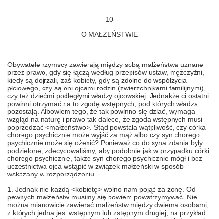
10
O MAŁŻEŃSTWIE
Obywatele rzymscy zawierają między sobą małżeństwa uznane
przez prawo, gdy się łączą według przepisów ustaw, mężczyźni,
kiedy są dojrzali, zaś kobiety, gdy są zdolne do współżycia
płciowego, czy są oni ojcami rodzin (zwierzchnikami familijnymi),
czy też dziećmi podległymi władzy ojcowskiej. Jednakże ci ostatni
powinni otrzymać na to zgodę wstępnych, pod których władzą
pozostają. Albowiem tego, że tak powinno się dziać, wymaga
wzgląd na naturę i prawo tak dalece, że zgoda wstępnych musi
poprzedzać <małżeństwo>. Stąd powstała wątpliwość, czy córka
chorego psychicznie może wyjść za mąż albo czy syn chorego
psychicznie może się ożenić? Ponieważ co do syna zdania były
podzielone, zdecydowaliśmy, aby podobnie jak w przypadku córki
chorego psychicznie, także syn chorego psychicznie mógł i bez
uczestnictwa ojca wstąpić w związek małżeński w sposób
wskazany w rozporządzeniu.
1. Jednak nie każdą <kobietę> wolno nam pojąć za żonę. Od
pewnych małżeństw musimy się bowiem powstrzymywać. Nie
można mianowicie zawierać małżeństw między dwiema osobami,
z których jedna jest wstępnym lub zstępnym drugiej, na przykład