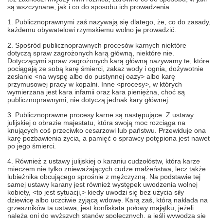
są wszczynane, jak i co do sposobu ich prowadzenia.
1. Publicznoprawnymi zaś nazywają się dlatego, że, co do zasady,
każdemu obywatelowi rzymskiemu wolno je prowadzić.
2. Spośród publicznoprawnych procesów karnych niektóre
dotyczą spraw zagrożonych karą główną, niektóre nie.
Dotyczącymi spraw zagrożonych karą główną nazywamy te, które
pociągają ze sobą karę śmierci, zakaz wody i ognia, dożywotnie
zesłanie <na wyspę albo do pustynnej oazy> albo karę
przymusowej pracy w kopalni. Inne <procesy>, w których
wymierzana jest kara infamii oraz kara pieniężna, choć są
publicznoprawnymi, nie dotyczą jednak kary głównej.
3. Publicznoprawne procesy karne są następujące. Z ustawy
julijskiej o obrazie majestatu, która swoją moc rozciąga na
knujących coś przeciwko cesarzowi lub państwu. Przewiduje ona
karę pozbawienia życia, a pamięć o sprawcy potępiona jest nawet
po jego śmierci.
4. Również z ustawy julijskiej o karaniu cudzołóstw, która karze
mieczem nie tylko znieważających cudze małżeństwa, lecz także
lubieżnika obcującego sprośnie z mężczyzną. Na podstawie tej
samej ustawy karany jest również występek uwodzenia wolnej
kobiety, <to jest sytuacji,> kiedy uwodzi się bez użycia siły
dziewicę albo uczciwie żyjącą wdowę. Karą zaś, którą nakłada na
grzeszników ta ustawa, jest konfiskata połowy majątku, jeżeli
należą oni do wyższych stanów społecznych, a jeśli wywodzą się