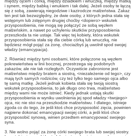
między ojcem i córką, między dziadkiem i wnuczką, między matką
i synem, między babką i wnukiem i tak dalej. Jeżeli osoby te łączą
się z sobą, zawierają niegodziwe i kazirodcze małżeństwa. Zakaz
ten jest tak bezwzględny, że dwie osoby, z których jedna stała się
wstępnym lub zstępnym drugiej choćby <dopiero> wskutek
przysposobienia, nie mogą się połączyć ze sobą węzłem
małżeńskim, a nawet po uchyleniu skutków przysposobienia
przeszkoda ta nie ustaje. Tak więc tej kobiety, która wskutek
przysposobienia stała się dla ciebie córką lub wnuczką, nie
będziesz mógł pojąć za żonę, chociażbyś ją uwolnił spod swojej
władzy (emancypacja).
2. Również między tymi osobami, które połączone są węzłem
pokrewieństwa w linii bocznej, przestrzega się podobnych
zakazów, ale nie tak rozległych. Oczywiście zabronione jest
małżeństwo między bratem a siostrą, <niezależenie od tego>, czy
mają tych samych rodziców, czy też tylko tego samego ojca albo
tę samą matkę. Jeżeli jednak kobieta stała się twoją siostrą
wskutek przysposobienia, to jak długo ono trwa, małżeństwo
między wami nie może istnieć. Kiedy jednak ustają skutki
przysposobienia w wyniku uwolnienia jej spod władzy <twojego>
ojca, nic nie stoi na przeszkodzie małżeństwu. I dlatego, istnieje
zgoda co do tego, że jeśli ktoś chce przysposobić zięcia, powinien
najpierw dokonać emancypacji swojej córki, a jeśli ktoś chce
przysposobić synową, winien przedtem emancypować swojego
syna.
3. Nie wolno pojąć za żonę córki swojego brata lub swojej siostry.