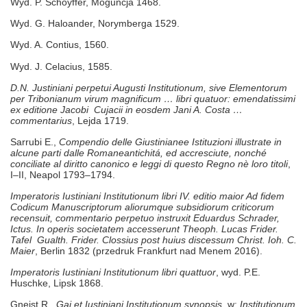
Wyd. P. Schoyffer, Moguncja 1468.
Wyd. G. Haloander, Norymberga 1529.
Wyd. A. Contius, 1560.
Wyd. J. Celacius, 1585.
D.N. Justiniani perpetui Augusti Institutionum, sive Elementorum
per Tribonianum virum magnificum … libri quatuor: emendatissimi
ex editione Jacobi Cujacii in eosdem Jani A. Costa …
commentarius
, Lejda 1719.
Sarrubi E.,
Compendio delle Giustinianee Istituzioni illustrate in
alcune parti dalle Romaneantichitá, ed accresciute, nonché
conciliate al diritto canonico e leggi di questo Regno
nè loro titoli
,
I–II, Neapol 1793–1794.
Imperatoris Iustiniani Institutionum libri IV. editio maior Ad fidem
Codicum Manuscriptorum aliorumque subsidiorum criticorum
recensuit, commentario perpetuo instruxit Eduardus Schrader,
Ictus. In operis societatem accesserunt Theoph. Lucas Frider.
Tafel Gualth. Frider. Clossius post huius discessum Christ. Ioh. C.
Maier
, Berlin 1832 (przedruk Frankfurt nad Menem 2016).
Imperatoris Iustiniani Institutionum libri quattuor
, wyd. P.E.
Huschke, Lipsk 1868.
Gneist R.,
Gai et Iustiniani Institutionum synopsis
, w:
Institutionum