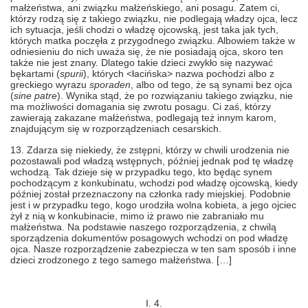
małżeństwa, ani związku małżeńskiego, ani posagu. Zatem ci,
którzy rodzą się z takiego związku, nie podlegają władzy ojca, lecz
ich sytuacja, jeśli chodzi o władzę ojcowską, jest taka jak tych,
których matka poczęła z przygodnego związku. Albowiem także w
odniesieniu do nich uważa się, że nie posiadają ojca, skoro ten
także nie jest znany. Dlatego takie dzieci zwykło się nazywać
bękartami (
spurii
), których <łacińska> nazwa pochodzi albo z
greckiego wyrazu
sporaden
, albo od tego, że są synami bez ojca
(
sine patre
). Wynika stąd, że po rozwiązaniu takiego związku, nie
ma możliwości domagania się zwrotu posagu. Ci zaś, którzy
zawierają zakazane małżeństwa, podlegają też innym karom,
znajdującym się w rozporządzeniach cesarskich.
13. Zdarza się niekiedy, że zstępni, którzy w chwili urodzenia nie
pozostawali pod władzą wstępnych, później jednak pod tę władzę
wchodzą. Tak dzieje się w przypadku tego, kto będąc synem
pochodzącym z konkubinatu, wchodzi pod władzę ojcowską, kiedy
później został przeznaczony na członka rady miejskiej. Podobnie
jest i w przypadku tego, kogo urodziła wolna kobieta, a jego ojciec
żył z nią w konkubinacie, mimo iż prawo nie zabraniało mu
małżeństwa. Na podstawie naszego rozporządzenia, z chwilą
sporządzenia dokumentów posagowych wchodzi on pod władzę
ojca. Nasze rozporządzenie zabezpiecza w ten sam sposób i inne
dzieci zrodzonego z tego samego małżeństwa. […]
I. 4.