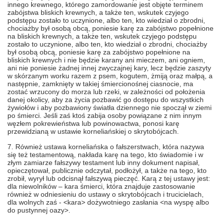
innego krewnego, którego zamordowanie jest objęte terminem
zabójstwa bliskich krewnych, a także ten, wskutek czyjego
podstępu zostało to uczynione, albo ten, kto wiedział o zbrodni,
chociażby był osobą obcą, poniesie karę za zabójstwo popełnione
na bliskich krewnych, a także ten, wskutek czyjego podstępu
zostało to uczynione, albo ten, kto wiedział o zbrodni, chociażby
był osobą obcą, poniesie karę za zabójstwo popełnione na
bliskich krewnych i nie będzie karany ani mieczem, ani ogniem,
ani nie poniesie żadnej innej zwyczajnej kary, lecz będzie zaszyty
w skórzanym worku razem z psem, kogutem, żmiją oraz małpą, a
następnie, zamknięty w takiej śmiercionośnej ciasnocie, ma
zostać wrzucony do morza lub rzeki, w zależności od położenia
danej okolicy, aby za życia pozbawić go dostępu do wszystkich
żywiołów i aby pozbawiony światła dziennego nie spoczął w ziemi
po śmierci. Jeśli zaś ktoś zabija osoby powiązane z nim innym
węzłem pokrewieństwa lub powinowactwa, ponosi karę
przewidzianą w ustawie korneliańskiej o skrytobójcach.
7. Również ustawa korneliańska o fałszerstwach, która nazywa
się też testamentową, nakłada karę na tego, kto świadomie i w
złym zamiarze fałszywy testament lub inny dokument napisał,
opieczętował, publicznie odczytał, podłożył, a także na tego, kto
zrobił, wyrył lub odcisnął fałszywą pieczęć. Karą z tej ustawy jest:
dla niewolników – kara śmierci, która znajduje zastosowanie
również w odniesieniu do ustawy o skrytobójcach i trucicielach,
dla wolnych zaś - <kara> dożywotniego zasłania <na wyspę albo
do pustynnej oazy>.