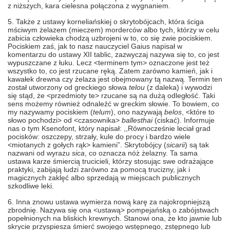
z niższych, kara cielesna połączona z wygnaniem.
5. Także z ustawy korneliańskiej o skrytobójcach, która ściga
mściwym żelazem (mieczem) morderców albo tych, którzy w celu
zabicia człowieka chodzą uzbrojeni w to, co się zwie pociskiem.
Pociskiem zaś, jak to nasz nauczyciel Gaius napisał w
komentarzu do ustawy XII tablic, zazwyczaj nazywa się to, co jest
wypuszczane z łuku. Lecz <terminem tym> oznaczone jest też
wszystko to, co jest rzucane ręką. Zatem zarówno kamień, jak i
kawałek drewna czy żelaza jest obejmowany tą nazwą. Termin ten
został utworzony od greckiego słowa
telou
(z daleka) i wywodzi
się stąd, że <przedmioty te> rzucane są na dużą odległość. Taki
sens możemy również odnaleźć w greckim słowie. To bowiem, co
my nazywamy pociskiem (
telum
), ono nazywają
belos
, <które to
słowo pochodzi> od <czasownika>
ballesthai
(ciskać). Informuje
nas o tym Ksenofont, który napisał: ,,Równocześnie leciał grad
pocisków: oszczepy, strzały, kule do procy i bardzo wiele
<miotanych z gołych rąk> kamieni”. Skrytobójcy (
sicarii
) są tak
nazwani od wyrazu
sica
, co oznacza nóż żelazny. Ta sama
ustawa karze śmiercią trucicieli, którzy stosując swe odrażające
praktyki, zabijają ludzi zarówno za pomocą trucizny, jak i
magicznych zaklęć albo sprzedają w miejscach publicznych
szkodliwe leki.
6. Inna znowu ustawa wymierza nową karę za najokropniejszą
zbrodnię. Nazywa się ona <ustawą> pompejańską o zabójstwach
popełnionych na bliskich krewnych. Stanowi ona, że kto jawnie lub
skrycie przyspiesza śmierć swojego wstępnego, zstępnego lub