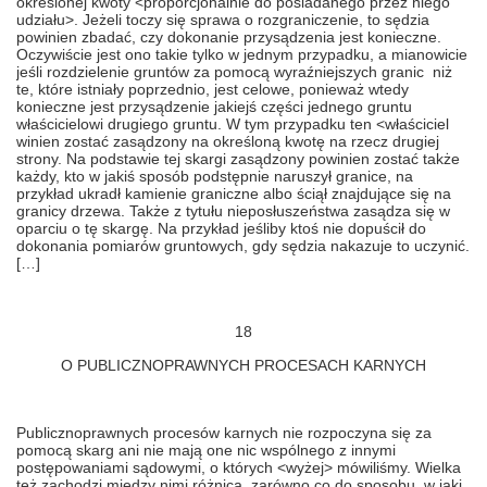
określonej kwoty <proporcjonalnie do posiadanego przez niego
udziału>. Jeżeli toczy się sprawa o rozgraniczenie, to sędzia
powinien zbadać, czy dokonanie przysądzenia jest konieczne.
Oczywiście jest ono takie tylko w jednym przypadku, a mianowicie
jeśli rozdzielenie gruntów za pomocą wyraźniejszych granic niż
te, które istniały poprzednio, jest celowe, ponieważ wtedy
konieczne jest przysądzenie jakiejś części jednego gruntu
właścicielowi drugiego gruntu. W tym przypadku ten <właściciel
winien zostać zasądzony na określoną kwotę na rzecz drugiej
strony. Na podstawie tej skargi zasądzony powinien zostać także
każdy, kto w jakiś sposób podstępnie naruszył granice, na
przykład ukradł kamienie graniczne albo ściął znajdujące się na
granicy drzewa. Także z tytułu nieposłuszeństwa zasądza się w
oparciu o tę skargę. Na przykład jeśliby ktoś nie dopuścił do
dokonania pomiarów gruntowych, gdy sędzia nakazuje to uczynić.
[…]
18
O PUBLICZNOPRAWNYCH PROCESACH KARNYCH
Publicznoprawnych procesów karnych nie rozpoczyna się za
pomocą skarg ani nie mają one nic wspólnego z innymi
postępowaniami sądowymi, o których <wyżej> mówiliśmy. Wielka
też zachodzi między nimi różnica, zarówno co do sposobu, w jaki