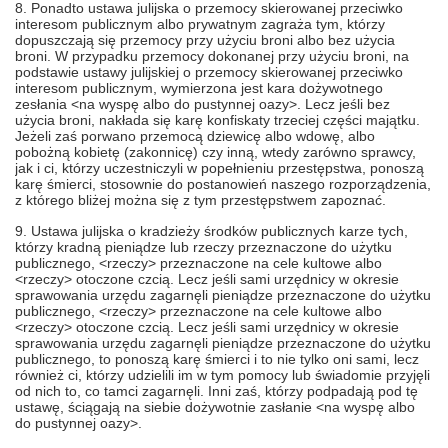
8. Ponadto ustawa julijska o przemocy skierowanej przeciwko
interesom publicznym albo prywatnym zagraża tym, którzy
dopuszczają się przemocy przy użyciu broni albo bez użycia
broni. W przypadku przemocy dokonanej przy użyciu broni, na
podstawie ustawy julijskiej o przemocy skierowanej przeciwko
interesom publicznym, wymierzona jest kara dożywotnego
zesłania <na wyspę albo do pustynnej oazy>. Lecz jeśli bez
użycia broni, nakłada się karę konfiskaty trzeciej części majątku.
Jeżeli zaś porwano przemocą dziewicę albo wdowę, albo
pobożną kobietę (zakonnicę) czy inną, wtedy zarówno sprawcy,
jak i ci, którzy uczestniczyli w popełnieniu przestępstwa, ponoszą
karę śmierci, stosownie do postanowień naszego rozporządzenia,
z którego bliżej można się z tym przestępstwem zapoznać.
9. Ustawa julijska o kradzieży środków publicznych karze tych,
którzy kradną pieniądze lub rzeczy przeznaczone do użytku
publicznego, <rzeczy> przeznaczone na cele kultowe albo
<rzeczy> otoczone czcią. Lecz jeśli sami urzędnicy w okresie
sprawowania urzędu zagarnęli pieniądze przeznaczone do użytku
publicznego, <rzeczy> przeznaczone na cele kultowe albo
<rzeczy> otoczone czcią. Lecz jeśli sami urzędnicy w okresie
sprawowania urzędu zagarnęli pieniądze przeznaczone do użytku
publicznego, to ponoszą karę śmierci i to nie tylko oni sami, lecz
również ci, którzy udzielili im w tym pomocy lub świadomie przyjęli
od nich to, co tamci zagarnęli. Inni zaś, którzy podpadają pod tę
ustawę, ściągają na siebie dożywotnie zasłanie <na wyspę albo
do pustynnej oazy>.