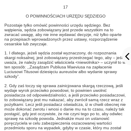
17
O POWINNOŚCIACH URZĘDU SĘDZIEGO
Pozostaje tylko omówić powinności urzędu sędziego. Bez
wątpienia, sędzia zobowiązany jest przede wszystkim na to
zwracać uwagę, aby nie inne wydawać decyzje, niż tylko oparte
na przepisach wprowadzonych przez ustawy, rozporządzenie
cesarskie lub zwyczaje.
1. I dlatego, jeżeli sędzia został wyznaczony, do rozpoznania
skargi noksalnej, jest zobowiązany przestrzegać tego, aby – jeśli
uważa, że należy zasądzić właściciela <niewolnika> – uczynił to w
ten sposób: ,,Zasądzam Publiusa Maeviusa na zapłacenie
Luciusowi Titusowi dziesięciu aureusów albo wydanie sprawy
szkody”.
2. Gdy zaś toczy się sprawa zainicjowana skargą rzeczową, jeśli
wydaje wyrok przeciwko powodowi, to powinien uwolnić
posiadacza od odpowiedzialności, a jeśli przeciwko posiadaczowi,
to zobowiązany jest mu nakazać, aby zwrócił samą rzecz wraz z
pożytkami. Lecz jeśli posiadacz oświadcza, iż w chwili obecnej nie
może dokonać zwrotu i wnosi o danie mu na to czasu, należy tak
postąpić, gdy jest oczywiste, że nie czyni tego po to, aby odwlec
sprawę na szkodę powoda. Jednakże musi on ustanowić
poręczyciela w celu zabezpieczenia oszacowanej wartości
przedmiotu sporu na wypadek, gdyby w czasie, który mu został