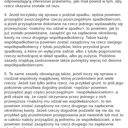
odpowiadającą interesowi prawnemu, jaki miał powód w tym, aby
rzecz okazana została od razu.
4. Jeżeli toczyłaby się sprawa o podział spadku, sędzia powinien
przysądzić poszczególne rzeczy poszczególnym spadkobiercom,
a jeżeli przysądzenie dokonane na rzecz jednego wydawałoby się
przewyższać <należny mu udział w spadku>, to powinien, jak to
już zostało powiedziane, zasądzić go na zapłacenie określonej
kwoty na rzecz drugiego współspadkobiercy. Także każdy
współspadkobierca powinien zostać zasądzony na rzecz swojego
współspadkobiercy z tytułu pożytków, które przyniósł grunt
spadkowy, a które on wyłącznie zabrał, albo z tytułu pogorszenia
rzeczy wchodzącej w skład spadku, albo jej zużycia. Podobne
zasady znajdują zastosowanie także pomiędzy więcej niż dwoma
współspadkobiercami.
5. Te same zasady obowiązują także, jeżeli toczy się sprawa o
rozdział wspólnoty majątkowej, której przedmiotem jest wiele
rzeczy. Jeżeli zaś tylko jedna rzecz, na przykład grunt, to jeśli jego
położenie umożliwia dogodny podział, <sędzia> powinien
przysądzić jego części poszczególnym <współwłaścicielom>, a
jeśli okaże się, że część otrzymana przez jednego z nich
przewyższa <należny mu udział we współwłasności>, to ten
powinien zostać zasądzony na rzecz drugiego na zapłacenie
określonej kwoty. Jeżeli rzeczy dogodnie podzielić się nie da, na
przykład gdy przedmiotem postępowania jest niewolnik lub muł, to
w całości należy przysądzić ją jednemu ze współwłaścicieli, a ten
powinien zostać zasądzony na rzecz drugiego na zapłacenie