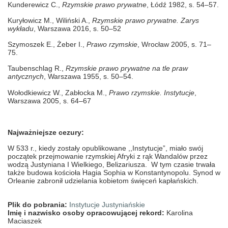
Kunderewicz C.,
Rzymskie prawo prywatne
, Łódź 1982, s. 54–57.
Kuryłowicz M., Wiliński A.,
Rzymskie prawo prywatne. Zarys
wykładu
, Warszawa 2016, s. 50–52
Szymoszek E., Żeber I.,
Prawo rzymskie
, Wrocław 2005, s. 71–
75.
Taubenschlag R.,
Rzymskie prawo prywatne na tle praw
antycznych
, Warszawa 1955, s. 50–54.
Wołodkiewicz W., Zabłocka M.,
Prawo rzymskie. Instytucje
,
Warszawa 2005, s. 64–67
Najważniejsze cezury:
W 533 r., kiedy zostały opublikowane ,,Instytucje”, miało swój
początek przejmowanie rzymskiej Afryki z rąk Wandalów przez
wodzą Justyniana I Wielkiego, Belizariusza. W tym czasie trwała
także budowa kościoła Hagia Sophia w Konstantynopolu. Synod w
Orleanie zabronił udzielania kobietom święceń kapłańskich.
Plik do pobrania:
Instytucje Justyniańskie
Imię i nazwisko osoby opracowującej rekord:
Karolina
Maciaszek