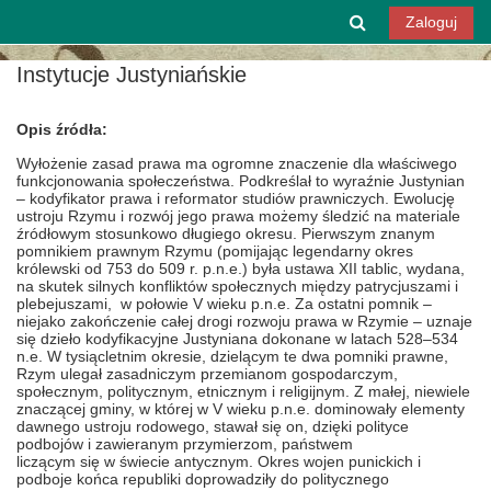
Przejdź do głównej zawartości
Przełącznik w
Zaloguj
Instytucje Justyniańskie
Opis źródła:
Wyłożenie zasad prawa ma ogromne znaczenie
dla właściwego
funkcjonowania społeczeństwa. Podkreślał to wyraźnie Justynian
– kodyfikator prawa i reformator studiów prawniczych. Ewolucję
ustroju Rzymu i rozwój jego prawa możemy śledzić na materiale
źródłowym stosunkowo długiego okresu. Pierwszym znanym
pomnikiem prawnym Rzymu (pomijając legendarny okres
królewski od 753 do 509 r. p.n.e.) była ustawa XII tablic, wydana,
na skutek silnych konfliktów społecznych między patrycjuszami i
plebejuszami, w połowie V wieku p.n.e. Za ostatni pomnik –
niejako zakończenie całej drogi rozwoju prawa w Rzymie – uznaje
się dzieło kodyfikacyjne Justyniana dokonane w latach 528–534
n.e. W tysiącletnim okresie, dzielącym te dwa pomniki prawne,
Rzym ulegał zasadniczym przemianom gospodarczym,
społecznym, politycznym, etnicznym i religijnym. Z małej, niewiele
znaczącej gminy, w której w V wieku p.n.e. dominowały elementy
dawnego ustroju rodowego, stawał się on, dzięki polityce
podbojów i zawieranym przymierzom, państwem
liczącym się w świecie antycznym. Okres wojen punickich i
podboje końca republiki doprowadziły do politycznego