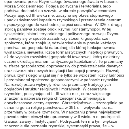
opanowania przez Rzym całego ówczesnego świata w basenie
Morza Śródziemnego. Potęga polityczna i terytorialna tego
państwa dochodzi do szczytu w okresie początków cesarstwa.
Poczynając od III wieku n.e. zaczyna się okres stopniowego
upadku świetności imperium rzymskiego i przenoszenia centrum
dyspozycyjnego do wschodniej części cesarstwa. W 326 r. drugą
stolicą państwa zostaje obok Rzymu Konstantynopol. W tej
tysiącletniej historii terytorialnego i politycznego rozwoju Rzymu
zmieniały się w sposób zasadniczy stosunki gospodarcze i
społeczne, które znajdują odzwierciedlenie w prawie każdego
państwa: od gospodarki naturalnej, dla której funkcjonowania
wystarczała niewielka liczba formalistycznych instytucji prawnych,
aż do wysoko rozwiniętej gospodarki towarowej, którą niektórzy
uczeni określają mianem „antycznego kapitalizmu”. Te przemiany
w sferze gospodarczej doprowadziły do przekształcenia dawnych
oraz stworzenia nowych instytucji i koncepcji prawnych. Rozwój
prawa rzymskiego wiązał się nie tylko ze wzrostem liczby ludności
i przemianami społeczno-gospodarczymi w państwie rzymskim.
Na rozwój prawa wpłynęły również przemiany tradycyjnych
poglądów i struktur religijnych i moralnych. W cesarstwie
rzymskim, poczynając od II–III wieku n.e., coraz większego
znaczenia nabierała religia chrześcijańska, zmieniająca
dotychczasowe oceny etyczne. Chrześcijaństwo – szczególnie po
uznaniu go za religię państwową w 381 r. – wpływało też na
przemiany w prawie rzymskim. W nauczaniu prawa największym
powodzeniem cieszył się opracowany w II wieku n.e. podręcznik
Gaiusa, zwany ,,Instytucjami”. Podręcznik ten ma tym większe
znaczenie dla poznania rzymskiej systematyki prawa, że – w