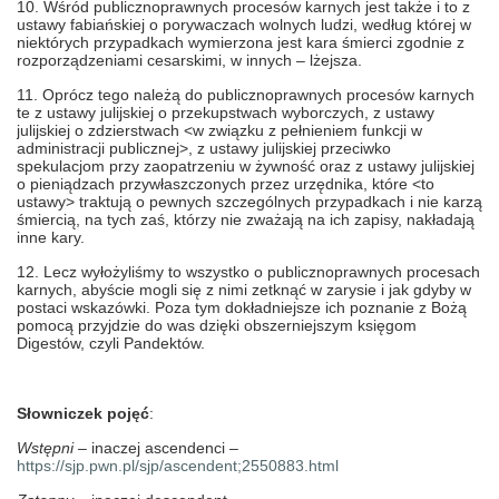
10. Wśród publicznoprawnych procesów karnych jest także i to z
ustawy fabiańskiej o porywaczach wolnych ludzi, według której w
niektórych przypadkach wymierzona jest kara śmierci zgodnie z
rozporządzeniami cesarskimi, w innych – lżejsza.
11. Oprócz tego należą do publicznoprawnych procesów karnych
te z ustawy julijskiej o przekupstwach wyborczych, z ustawy
julijskiej o zdzierstwach <w związku z pełnieniem funkcji w
administracji publicznej>, z ustawy julijskiej przeciwko
spekulacjom przy zaopatrzeniu w żywność oraz z ustawy julijskiej
o pieniądzach przywłaszczonych przez urzędnika, które <to
ustawy> traktują o pewnych szczególnych przypadkach i nie karzą
śmiercią, na tych zaś, którzy nie zważają na ich zapisy, nakładają
inne kary.
12. Lecz wyłożyliśmy to wszystko o publicznoprawnych procesach
karnych, abyście mogli się z nimi zetknąć w zarysie i jak gdyby w
postaci wskazówki. Poza tym dokładniejsze ich poznanie z Bożą
pomocą przyjdzie do was dzięki obszerniejszym księgom
Digestów, czyli Pandektów.
Słowniczek pojęć
:
Wstępni
– inaczej ascendenci –
https://sjp.pwn.pl/sjp/ascendent;2550883.html