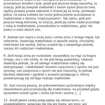
przeciwnym bowiem razie, jeżeli jest jeszcze twoją macochą, to
znaczy, jeśli jej związek małżeński z twoim ojcem jeszcze trwa,
ogólny przepis prawa zabrania ci brania jej za żonę, ponieważ
jedna i ta sama kobieta nie może jednocześnie pozostawać w
małżeństwie z dwoma <mężczyznami>. Tak samo, jeśli jest
jeszcze twoją teściową, to znaczy, jeżeli jej córka nadal pozostaje
z tobą w małżeństwie, przeszkadza to małżeństwu, gdyż nie
wolno ci mieć dwóch żon.
8. Jednak syn męża z innej żony i córka żony z innego męża, lub
odwrotnie, zawierają małżeństwo w sposób ważny, chociażby
mieli brata lub siostrę, którzy urodzili się z zawartego później
<przez ich rodziców> małżeństwa.
9. Jeśli twoja żona po rozwodzie, wyszedłszy za mąż za kogoś
innego, ma z nim córkę, to nie jest twoją pasierbicą.
Iulianus
stwierdza jednak, że od takiego małżeństwa należy się
wstrzymywać. <Jakkolwiek> bowiem zaręczona z synem nie jest
synową, zaś zaręczona z ojcem nie jest macochą, to jednak
bardziej właściwie i zgodnie z prawem postępują ci, którzy
powstrzymują się od tego rodzaju małżeństw.
10. Jest rzeczą pewną, że pokrewieństwo zachodzące między
niewolnikami jest przeszkodą dla małżeństwa, na przykład gdyby
wyzwoleni zostali ojciec i córka lub brat i siostra. […]
12. Jeżeli jakieś osoby połączyłyby się wbrew temu, co
powiedzieliśmy, wówczas nie ma ani męża, ani żony, ani