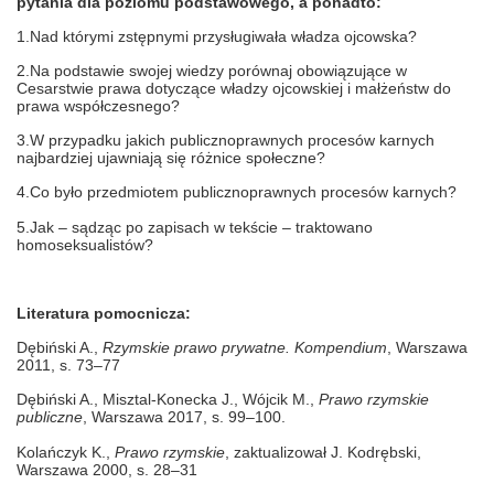
pytania dla poziomu podstawowego, a ponadto:
1.Nad którymi zstępnymi przysługiwała władza ojcowska?
2.Na podstawie swojej wiedzy porównaj obowiązujące w
Cesarstwie prawa dotyczące władzy ojcowskiej i małżeństw do
prawa współczesnego?
3.W przypadku jakich publicznoprawnych procesów karnych
najbardziej ujawniają się różnice społeczne?
4.Co było przedmiotem publicznoprawnych procesów karnych?
5.Jak – sądząc po zapisach w tekście – traktowano
homoseksualistów?
Literatura pomocnicza:
Dębiński A.,
Rzymskie prawo prywatne. Kompendium
, Warszawa
2011, s. 73–77
Dębiński A., Misztal-Konecka J., Wójcik M.,
Prawo rzymskie
publiczne
, Warszawa 2017, s. 99–100.
Kolańczyk K.,
Prawo rzymskie
, zaktualizował J. Kodrębski,
Warszawa 2000,
s. 28–31