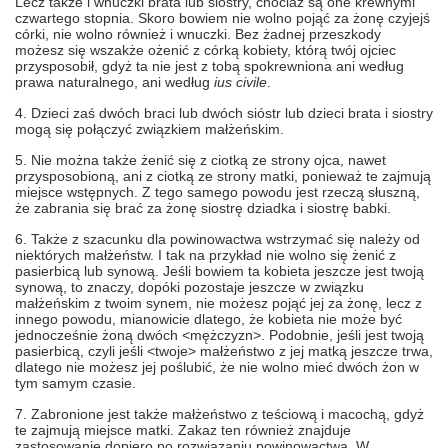
Lecz także i wnuczki brata lub siostry, chociaż są one krewnymi
czwartego stopnia. Skoro bowiem nie wolno pojąć za żonę czyjejś
córki, nie wolno również i wnuczki. Bez żadnej przeszkody
możesz się wszakże ożenić z córką kobiety, którą twój ojciec
przysposobił, gdyż ta nie jest z tobą spokrewniona ani według
prawa naturalnego, ani według
ius civile
.
4. Dzieci zaś dwóch braci lub dwóch sióstr lub dzieci brata i siostry
mogą się połączyć związkiem małżeńskim.
5. Nie można także żenić się z ciotką ze strony ojca, nawet
przysposobioną, ani z ciotką ze strony matki, ponieważ te zajmują
miejsce wstępnych. Z tego samego powodu jest rzeczą słuszną,
że zabrania się brać za żonę siostrę dziadka i siostrę babki.
6. Także z szacunku dla powinowactwa wstrzymać się należy od
niektórych małżeństw. I tak na przykład nie wolno się żenić z
pasierbicą lub synową. Jeśli bowiem ta kobieta jeszcze jest twoją
synową, to znaczy, dopóki pozostaje jeszcze w związku
małżeńskim z twoim synem, nie możesz pojąć jej za żonę, lecz z
innego powodu, mianowicie dlatego, że kobieta nie może być
jednocześnie żoną dwóch <mężczyzn>. Podobnie, jeśli jest twoją
pasierbicą, czyli jeśli <twoje> małżeństwo z jej matką jeszcze trwa,
dlatego nie możesz jej poślubić, że nie wolno mieć dwóch żon w
tym samym czasie.
7. Zabronione jest także małżeństwo z teściową i macochą, gdyż
te zajmują miejsce matki. Zakaz ten również znajduje
zastosowanie dopiero po rozwiązaniu powinowactwa. W