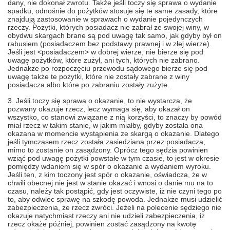
dany, nie dokonał zwrotu. Także jeśli toczy się sprawa o wydanie
spadku, odnośnie do pożytków stosuje się te same zasady, które
znajdują zastosowanie w sprawach o wydanie pojedynczych
rzeczy. Pożytki, których posiadacz nie zabrał ze swojej winy, w
obydwu skargach brane są pod uwagę tak samo, jak gdyby był on
rabusiem (posiadaczem bez podstawy prawnej i w złej wierze).
Jeśli jest <posiadaczem> w dobrej wierze, nie bierze się pod
uwagę pożytków, które zużył, ani tych, których nie zabrano.
Jednakże po rozpoczęciu przewodu sądowego bierze się pod
uwagę także te pożytki, które nie zostały zabrane z winy
posiadacza albo które po zabraniu zostały zużyte.
3. Jeśli toczy się sprawa o okazanie, to nie wystarcza, że
pozwany okazuje rzecz, lecz wymaga się, aby okazał on
wszystko, co stanowi związane z nią korzyści, to znaczy by powód
miał rzecz w takim stanie, w jakim miałby, gdyby została ona
okazana w momencie wystąpienia ze skargą o okazanie. Dlatego
jeśli tymczasem rzecz została zasiedziana przez posiadacza,
mimo to zostanie on zasądzony. Oprócz tego sędzia powinien
wziąć pod uwagę pożytki powstałe w tym czasie, to jest w okresie
pomiędzy wdaniem się w spór o okazanie a wydaniem wyroku.
Jeśli ten, z kim toczony jest spór o okazanie, oświadcza, że w
chwili obecnej nie jest w stanie okazać i wnosi o danie mu na to
czasu, należy tak postąpić, gdy jest oczywiste, iż nie czyni tego po
to, aby odwlec sprawę na szkodę powoda. Jednakże musi udzielić
zabezpieczenia, że rzecz zwróci. Jeżeli na polecenie sędziego nie
okazuje natychmiast rzeczy ani nie udzieli zabezpieczenia, iż
rzecz okaże później, powinien zostać zasądzony na kwotę