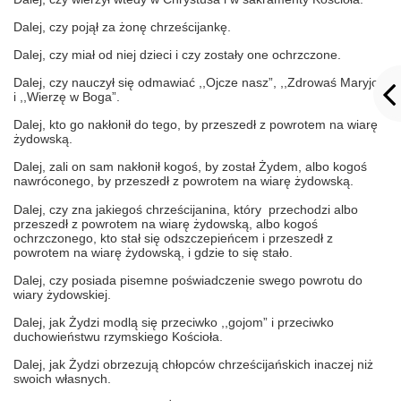
Dalej, czy pojął za żonę chrześcijankę.
Dalej, czy miał od niej dzieci i czy zostały one ochrzczone.
Dalej, czy nauczył się odmawiać ,,Ojcze nasz”, ,,Zdrowaś Maryjo”
i ,,Wierzę w Boga”.
Dalej, kto go nakłonił do tego, by przeszedł z powrotem na wiarę
żydowską.
Dalej, zali on sam nakłonił kogoś, by został Żydem, albo kogoś
nawróconego, by przeszedł z powrotem na wiarę żydowską.
Dalej, czy zna jakiegoś chrześcijanina, który przechodzi albo
przeszedł z powrotem na wiarę żydowską, albo kogoś
ochrzczonego, kto stał się odszczepieńcem i przeszedł z
powrotem na wiarę żydowską, i gdzie to się stało.
Dalej, czy posiada pisemne poświadczenie swego powrotu do
wiary żydowskiej.
Dalej, jak Żydzi modlą się przeciwko ,,gojom” i przeciwko
duchowieństwu rzymskiego Kościoła.
Dalej, jak Żydzi obrzezują chłopców chrześcijańskich inaczej niż
swoich własnych.