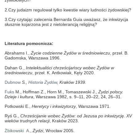
żywiołowych?
2.Czy judaizm regulował tylko kwestie wiary ludności żydowskiej?
3.Czy czytając zalecenia Bernarda Guia uważasz, że inkwizycja
słusznie kojarzona jest z nietolerancją religijną?
Literatura pomocnicza:
Abrahams I.,
Życie codzienne Żydów w średniowieczu
, przeł. B.
Gadomska, Warszawa 1996.
Dahan G.,
Intelektualiści chrześcijańscy wobec Żydów w
średniowieczu
, przeł. K. Antkowiak,
Kęty 2020.
Dubnow
S.,
Historia Żydów
,
Kraków 1939.
Fuks
M., Hoffman Z., Horn M., Tomaszewski J.,
Żydzi polscy.
Dzieje i kultura
, Warszawa 1982, s. 9–11, 20–22, 24, 26–31.
Potkowski E.,
Heretycy i inkwizytorzy
, Warszawa 1971.
Ryś G.,
Chrześcijanie wobec Żydów
: od Jezusa po inkwizycję. XV
wieków trudnych relacji
, Kraków 2023.
Żbikowski A.
,
Żydzi
, Wrocław 2005.