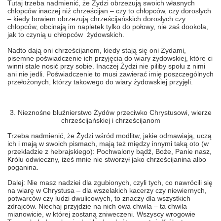
Tutaj trzeba nadmienić, że Żydzi obrzezują swoich własnych
chłopców inaczej niż chrześcijan – czy to chłopców, czy dorosłych
– kiedy bowiem obrzezują chrześcijańskich dorosłych czy
chłopców, obcinają im napletek tylko do połowy, nie zaś dookoła,
jak to czynią u chłopców żydowskich.
Nadto dają oni chrześcijanom, kiedy stają się oni Żydami,
pisemne poświadczenie ich przyjęcia do wiary żydowskiej, które ci
winni stale nosić przy sobie. Inaczej Żydzi nie piliby społu z nimi
ani nie jedli. Poświadczenie to musi zawierać imię poszczególnych
przełożonych, którzy takowego do wiary żydowskiej przyjęli.
3. Nieznośne bluźnierstwo Żydów przeciwko Chrystusowi, wierze
chrześcijańskiej i chrześcijanom
Trzeba nadmienić, że Żydzi wśród modlitw, jakie odmawiają, uczą
ich i mają w swoich pismach, mają też między innymi taką oto (w
przekładzie z hebrajskiego): Pochwalony bądź, Boże, Panie nasz,
Królu odwieczny, iżeś mnie nie stworzył jako chrześcijanina albo
poganina.
Dalej: Nie masz nadziei dla zgubionych, czyli tych, co nawrócili się
na wiarę w Chrystusa – dla wszelakich kacerzy czy niewiernych,
potwarców czy ludzi dwulicowych, to znaczy dla wszystkich
zdrajców. Niechaj przyjdzie na nich owa chwila – ta chwila
mianowicie, w której zostaną zniweczeni. Wszyscy wrogowie