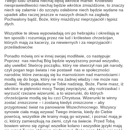
Twego ludu Izraela niechaj będą wkrótce martwi. Królestwo
niesprawiedliwości niechaj będzie wkrótce zmiażdżone, to znaczy
niech się załamie i do szczętu osłabione niech będzie wydane na
upadek albo raczej jeszcze w naszych dniach na zagładę.
Pochwalony bądź, Boże, który miażdżysz nieprzyjaciół i tępisz
złych.
Wszystkie te słowa wypowiadają oni po hebrajsku i określają w
ten sposób i rozumieją przez nie lud i królestwo chrześcijan,
których mają za kacerzy, za niewiernych i za nieprzyjaciół i
prześladowców.
Ponadto mówią oni w innej swojej modlitwie, co następuje:
Poprzez nas niechaj Bóg będzie wywyższony ponad wszystko,
aby uwielbić Stwórcę początku, który nie stworzył nas jak narody,
czyli pogan tego świata i nie postawił nas w społeczności
narodów, które zwracają się ku marnościom nad marnościami i
modlą się do boga, który nie ma żadnej władzy i nie może nas
zbawić. Nadto pokładamy w Tobie nadzieję, Boże, Panie masz, iż
wkrótce w piękności mocy Twojej zwyciężysz, aby roztrzaskać i
wyrzucić rzezane wizerunki, a to wizerunki, do których
chrześcijanie modlą się ku czci Chrystusa. Wizerunki te winny
zostać zniszczone – i zostaną kiedyś zniszczone – aby
przygotować świat na panowanie Wszechmocnego. Wszyscy
synowie ciała mają wzywać Twego imienia, kiedy do Ciebie
powrócą, wszystkie złe krainy mają go wzywać, i poznać mają je
ci, którzy zamieszkują na ziemi, czyli na świecie. Przed Tobą
bowiem winno się zginąć wszelkie kolano i wszystkie języki mają