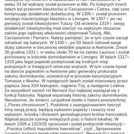
wieku 33 lat wybrany został przeorem w Albi. Po kolejnych trzech
latach był przeorem klasztorów w Carcassonne i Catres, cały czas
kontynuując działalność dydaktyczną. W 1305 r. został przeorem
swojego macierzystego klasztoru w Limoges. W 1307 r. po raz
pierwszy został inkwizytorem Tuluzy. Od września 1319 r. swoją
działalność inkwizytorską miał szerzyć na większym obszarze:
zakres jego sądowej właściwości obejmował Tuluzę, Albi,
Carcassonne i Pamiers. Należy pamiętać, że w tym czasie zaczął
odradzać się kataryzm. W 1330 r., po 50 latach odnowił swoje
śluby zakonne w ówczesnej siedzibie papieża w Awinionie. Zmarł
30 grudnia 1331 r. w wieku około 70 lat na zamku Lauroux i został
pochowany w kościele dominikańskim w Limoges. W latach 1317–
1318 jako legat papieski podejmował się trudnych misji
pokojowych w trwających wówczas wojnach. W tym czasie bywał
na dworze papieskim w Awinionie jako generalny prokurator
zakonu dominikanów, uczestniczył w procesie kanonizacyjnym
Tomasza z Akwinu. W następnych latach został mianowany przez
papieża Jana XXII biskupem, najpierw Túy, a następnie Lodéve.
Ze wszystkich swoich ról Bernard Gui najlepiej wywiązał się z
funkcji historyka. Napisał wspaniałą historię zakonu dominikanów.
Nieustannie, do śmierci, uzupełniał dzieło o historii powszechnej
(,,Flores chronicorum”). Podobnie z zaangażowaniem tworzył
inną swoją pracę, będącą wykazem papieży i cesarzy oraz
wykazem, kroniką i drzewem genealogicznym królów francuskich.
Napisał jeszcze szereg mniejszych prac o historii lokalnej. W
latach 1309 a 1323/25 opracował i wydał podręcznik inkwizycji –
,,Practica (officii) inquisitionis haereticae”, czyli ,,Sprawowanie
(urzędu) badania heretyckiej nieprawości”. Bernard Gui miał już