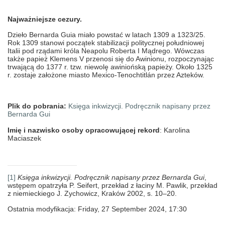
Najważniejsze cezury.
Dzieło Bernarda Guia miało powstać w latach 1309 a 1323/25.
Rok 1309 stanowi początek stabilizacji politycznej południowej
Italii pod rządami króla Neapolu Roberta I Mądrego. Wówczas
także papież Klemens V przenosi się do Awinionu, rozpoczynając
trwającą do 1377 r. tzw. niewolę awiniońską papieży. Około 1325
r. zostaje założone miasto Mexico-Tenochtitlán przez Azteków.
Plik do pobrania:
Księga inkwizycji. Podręcznik napisany przez
Bernarda Gui
Imię i nazwisko osoby opracowującej rekord
: Karolina
Maciaszek
[1]
Księga inkwizycji. Podręcznik napisany przez Bernarda Gui
,
wstępem opatrzyła P. Seifert, przekład z łaciny M. Pawlik, przekład
z niemieckiego J. Zychowicz, Kraków 2002, s. 10–20.
Ostatnia modyfikacja: Friday, 27 September 2024, 17:30