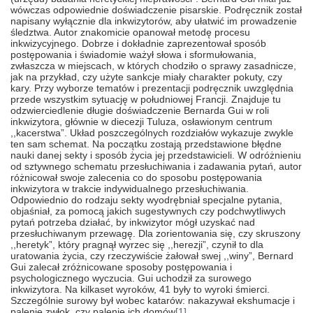
wówczas odpowiednie doświadczenie pisarskie. Podręcznik został
napisany wyłącznie dla inkwizytorów, aby ułatwić im prowadzenie
śledztwa. Autor znakomicie opanował metodę procesu
inkwizycyjnego. Dobrze i dokładnie zaprezentował sposób
postępowania i świadomie ważył słowa i sformułowania,
zwłaszcza w miejscach, w których chodziło o sprawy zasadnicze,
jak na przykład, czy użyte sankcje miały charakter pokuty, czy
kary. Przy wyborze tematów i prezentacji podręcznik uwzględnia
przede wszystkim sytuację w południowej Francji. Znajduje tu
odzwierciedlenie długie doświadczenie Bernarda Gui w roli
inkwizytora, głównie w diecezji Tuluza, osławionym centrum
,,kacerstwa”. Układ poszczególnych rozdziałów wykazuje zwykle
ten sam schemat. Na początku zostają przedstawione błędne
nauki danej sekty i sposób życia jej przedstawicieli. W odróżnieniu
od sztywnego schematu przesłuchiwania i zadawania pytań, autor
różnicował swoje zalecenia co do sposobu postępowania
inkwizytora w trakcie indywidualnego przesłuchiwania.
Odpowiednio do rodzaju sekty wyodrębniał specjalne pytania,
objaśniał, za pomocą jakich sugestywnych czy podchwytliwych
pytań potrzeba działać, by inkwizytor mógł uzyskać nad
przesłuchiwanym przewagę. Dla zorientowania się, czy skruszony
,,heretyk”, który pragnął wyrzec się ,,herezji”, czynił to dla
uratowania życia, czy rzeczywiście żałował swej ,,winy”, Bernard
Gui zalecał zróżnicowane sposoby postępowania i
psychologicznego wyczucia. Gui uchodził za surowego
inkwizytora. Na kilkaset wyroków, 41 były to wyroki śmierci.
Szczególnie surowy był wobec katarów: nakazywał ekshumacje i
palenie zwłok, czy palenie ich domów
[1]
.