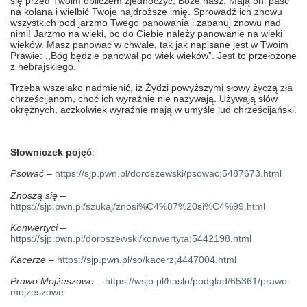
się przed Twoim obliczem zjednoczyć, Boże nasz. Mają oni paść
na kolana i wielbić Twoje najdroższe imię. Sprowadź ich znowu
wszystkich pod jarzmo Twego panowania i zapanuj znowu nad
nimi! Jarzmo na wieki, bo do Ciebie należy panowanie na wieki
wieków. Masz panować w chwale, tak jak napisane jest w Twoim
Prawie: ,,Bóg będzie panował po wiek wieków”. Jest to przełożone
z hebrajskiego.
Trzeba wszelako nadmienić, iż Żydzi powyższymi słowy życzą zła
chrześcijanom, choć ich wyraźnie nie nazywają. Używają słów
okrężnych, aczkolwiek wyraźnie mają w umyśle lud chrześcijański.
Słowniczek pojęć
:
Psować
–
https://sjp.pwn.pl/doroszewski/psowac;5487673.html
Znoszą się
–
https://sjp.pwn.pl/szukaj/znosi%C4%87%20si%C4%99.html
Konwertyci
–
https://sjp.pwn.pl/doroszewski/konwertyta;5442198.html
Kacerze
–
https://sjp.pwn.pl/so/kacerz;4447004.html
Prawo Mojżeszowe
–
https://wsjp.pl/haslo/podglad/65361/prawo-
mojzeszowe