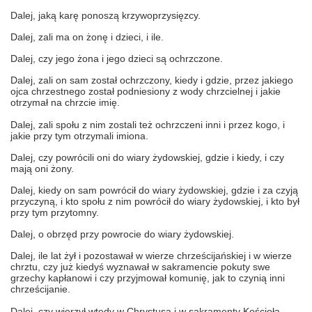
Dalej, jaką karę ponoszą krzywoprzysięzcy.
Dalej, zali ma on żonę i dzieci, i ile.
Dalej, czy jego żona i jego dzieci są ochrzczone.
Dalej, zali on sam został ochrzczony, kiedy i gdzie, przez jakiego
ojca chrzestnego został podniesiony z wody chrzcielnej i jakie
otrzymał na chrzcie imię.
Dalej, zali społu z nim zostali też ochrzczeni inni i przez kogo, i
jakie przy tym otrzymali imiona.
Dalej, czy powrócili oni do wiary żydowskiej, gdzie i kiedy, i czy
mają oni żony.
Dalej, kiedy on sam powrócił do wiary żydowskiej, gdzie i za czyją
przyczyną, i kto społu z nim powrócił do wiary żydowskiej, i kto był
przy tym przytomny.
Dalej, o obrzęd przy powrocie do wiary żydowskiej.
Dalej, ile lat żył i pozostawał w wierze chrześcijańskiej i w wierze
chrztu, czy już kiedyś wyznawał w sakramencie pokuty swe
grzechy kapłanowi i czy przyjmował komunię, jak to czynią inni
chrześcijanie.
Dalej, czy wierzył wtedy w Chrystusa i w sakramenty Kościoła.