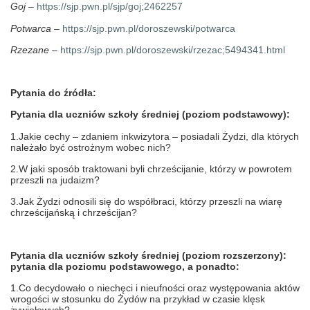
Goj
–
https://sjp.pwn.pl/sjp/goj;2462257
Potwarca
–
https://sjp.pwn.pl/doroszewski/potwarca
Rzezane
–
https://sjp.pwn.pl/doroszewski/rzezac;5494341.html
Pytania do źródła:
Pytania dla uczniów szkoły średniej (poziom podstawowy):
1.Jakie cechy – zdaniem inkwizytora – posiadali Żydzi, dla których
należało być ostrożnym wobec nich?
2.W jaki sposób traktowani byli chrześcijanie, którzy w powrotem
przeszli na judaizm?
3.Jak Żydzi odnosili się do współbraci, którzy przeszli na wiarę
chrześcijańską i chrześcijan?
Pytania dla uczniów szkoły średniej (poziom rozszerzony):
pytania dla poziomu podstawowego, a ponadto:
1.Co decydowało o niechęci i nieufności oraz występowania aktów
wrogości w stosunku do Żydów na przykład w czasie klęsk