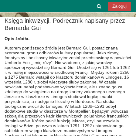
Przejdź do głównej zawartości
Przełącznik w
Zaloguj
Księga inkwizycji. Podręcznik napisany przez
Bernarda Gui
Opis źródła:
Autorem poniższego źródła jest Bernard Gui, postać znana
szerszemu gronu odbiorców kultury popularnej. Jako zimny,
fanatyczny i bezlitosny inkwizytor został przedstawiony w powieści
Umberto Eco ,,Imię róży”. Nie wiadomo, z jakiej warstwy
społecznej wywodził się Bernard Gui. Urodził się w 1261 lub 1262
r. w małej miejscowości w środkowej Francji. Między rokiem 1266
a 1275 Bernard wstąpił do klasztoru dominikanów w Limoges. 16
września 1280 r. złożył wieczyste śluby zakonne. W czasie
nowicjatu nabył podstawowe wykształcenie, ale uznano go za
zdolnego do wstąpienia na drogę kariery zakonnego uczonego.
Jeszcze w klasztorze w Limoges studiował logikę i nauki
przyrodnicze, a następnie filozofię w Bordeaux. Na studia
teologiczne wrócił do Limoges. W latach 1289–1291 odbył
dodatkowe studia w klasztorze w Montpellier, będącym wówczas
szkołą dla przyszłych kadr kierowniczych południowo francuskich
dominikanów. Krótko pełnił funkcję lektora, czyli nauczyciela
teologii w Brive, po czym w latach 1291–1292 ustanowiono go
sublektorem w jego klasztorze macierzystym w Limoges.
Następnie był lektorem w klasztorach w Albi i Carcassonne, w