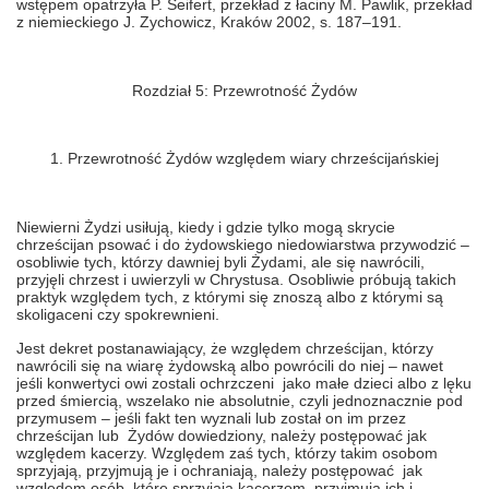
wstępem opatrzyła P. Seifert, przekład z łaciny M. Pawlik, przekład
z niemieckiego J. Zychowicz, Kraków 2002, s. 187–191.
Rozdział 5: Przewrotność Żydów
1. Przewrotność Żydów względem wiary chrześcijańskiej
Niewierni Żydzi usiłują, kiedy i gdzie tylko mogą skrycie
chrześcijan psować i do żydowskiego niedowiarstwa przywodzić –
osobliwie tych, którzy dawniej byli Żydami, ale się nawrócili,
przyjęli chrzest i uwierzyli w Chrystusa. Osobliwie próbują takich
praktyk względem tych, z którymi się znoszą albo z którymi są
skoligaceni czy spokrewnieni.
Jest dekret postanawiający, że względem chrześcijan, którzy
nawrócili się na wiarę żydowską albo powrócili do niej – nawet
jeśli konwertyci owi zostali ochrzczeni jako małe dzieci albo z lęku
przed śmiercią, wszelako nie absolutnie, czyli jednoznacznie pod
przymusem – jeśli fakt ten wyznali lub został on im przez
chrześcijan lub Żydów dowiedziony, należy postępować jak
względem kacerzy. Względem zaś tych, którzy takim osobom
sprzyjają, przyjmują je i ochraniają, należy postępować jak
względem osób, które sprzyjają kacerzom, przyjmują ich i