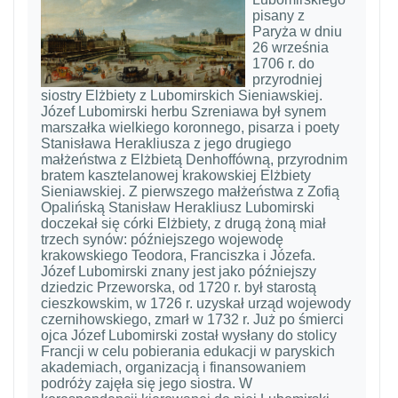
pisany z
Paryża w dniu
26 września
1706 r. do
przyrodniej
siostry Elżbiety z Lubomirskich Sieniawskiej.
Józef Lubomirski herbu Szreniawa był synem
marszałka wielkiego koronnego, pisarza i poety
Stanisława Herakliusza z jego drugiego
małżeństwa z Elżbietą Denhoffówną, przyrodnim
bratem kasztelanowej krakowskiej Elżbiety
Sieniawskiej. Z pierwszego małżeństwa z Zofią
Opalińską Stanisław Herakliusz Lubomirski
doczekał się córki Elżbiety, z drugą żoną miał
trzech synów: późniejszego wojewodę
krakowskiego Teodora, Franciszka i Józefa.
Józef Lubomirski znany jest jako późniejszy
dziedzic Przeworska, od 1720 r. był starostą
cieszkowskim, w 1726 r. uzyskał urząd wojewody
czernihowskiego, zmarł w 1732 r. Już po śmierci
ojca Józef Lubomirski został wysłany do stolicy
Francji w celu pobierania edukacji w paryskich
akademiach, organizacją i finansowaniem
podróży zajęła się jego siostra. W