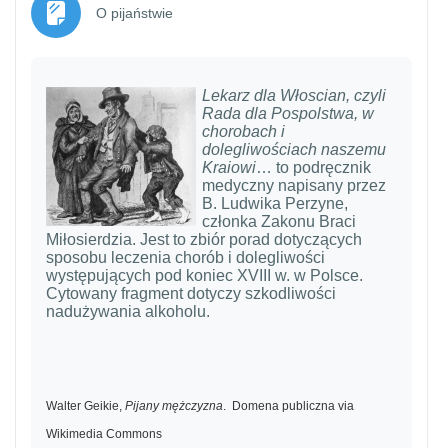
Strona
O pijaństwie
Lekarz dla Włoscian, czyli
Rada dla Pospolstwa, w
chorobach i
dolegliwościach naszemu
Kraiowi
… to podręcznik
medyczny napisany przez
B. Ludwika Perzyne,
członka Zakonu Braci
Miłosierdzia. Jest to zbiór porad dotyczących
sposobu leczenia chorób i dolegliwości
występujących pod koniec XVIII w. w Polsce.
Cytowany fragment dotyczy szkodliwości
nadużywania alkoholu.
Walter Geikie,
Pijany mężczyzn
a
. Domena publiczna via
Wikimedia Commons