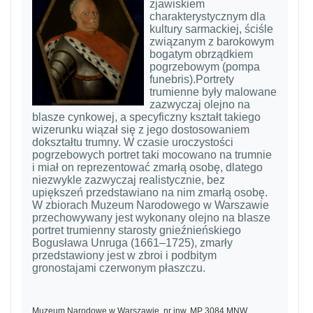
zjawiskiem
charakterystycznym dla
kultury sarmackiej, ściśle
związanym z barokowym
bogatym obrządkiem
pogrzebowym (pompa
funebris).Portrety
trumienne były malowane
zazwyczaj olejno na
blasze cynkowej, a specyficzny kształt takiego
wizerunku wiązał się z jego dostosowaniem
dokształtu trumny. W czasie uroczystości
pogrzebowych portret taki mocowano na trumnie
i miał on reprezentować zmarłą osobę, dlatego
niezwykle zazwyczaj realistycznie, bez
upiększeń przedstawiano na nim zmarłą osobę.
W zbiorach Muzeum Narodowego w Warszawie
przechowywany jest wykonany olejno na blasze
portret trumienny starosty gnieźnieńskiego
Bogusława Unruga (1661–1725), zmarły
przedstawiony jest w zbroi i podbitym
gronostajami czerwonym płaszczu.
Muzeum Narodowe w Warszawie, nr inw. MP 3084 MNW