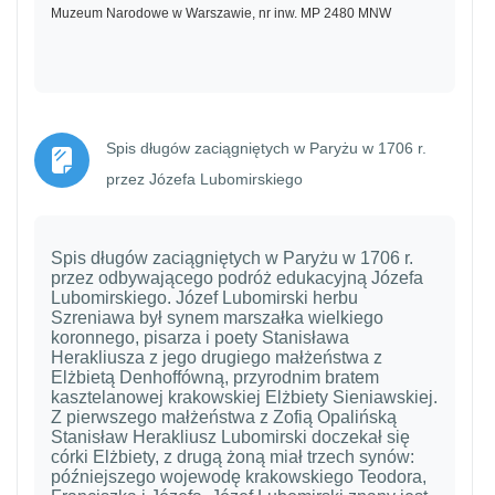
Muzeum Narodowe w Warszawie, nr inw. MP 2480 MNW
Spis długów zaciągniętych w Paryżu w 1706 r.
Strona
przez Józefa Lubomirskiego
Spis długów zaciągniętych w Paryżu w 1706 r.
przez odbywającego podróż edukacyjną Józefa
Lubomirskiego. Józef Lubomirski herbu
Szreniawa był synem marszałka wielkiego
koronnego, pisarza i poety Stanisława
Herakliusza z jego drugiego małżeństwa z
Elżbietą Denhoffówną, przyrodnim bratem
kasztelanowej krakowskiej Elżbiety Sieniawskiej.
Z pierwszego małżeństwa z Zofią Opalińską
Stanisław Herakliusz Lubomirski doczekał się
córki Elżbiety, z drugą żoną miał trzech synów:
późniejszego wojewodę krakowskiego Teodora,