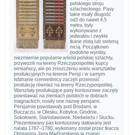
polskiego stroju
szlacheckiego. Pasy
takie miały długość
od3 do nawet 4,5
metra, były
wykonywane z
jedwabiu i zwykle
tkane złotą lub srebrną
nicią. Początkowo
podobne wyroby,
niezmiernie popularne wśród polskiej szlachty,
przywozili na tereny Rzeczypospolitej kupcy
ormiańscy, ale po zniszczeniu wielu warsztatów
produkcyjnych na terenie Persji i w samym
Isfahanie rzemieślnicy zaczęli przenosić
produkcję również na tereny Rzeczypospolitej.
Warsztaty produkujące pasy kontuszowe zaczęły
powstawać na ziemiach polskich w dobrach
magnackich, nosiły one nazwę persjarni.
Persjarnie powstawały pod Brodami, w
Buczaczu, w Olesku, Kobyłce, Grodnie,
Sokołowie, Stanisławowie, Nieświeżu i Słucku.
Prezentowany pas kontuszowy datowany jest
nalata 1767–1780, wykonany został przez tkacza
Ormianina Jana Madżarskiego w znanej