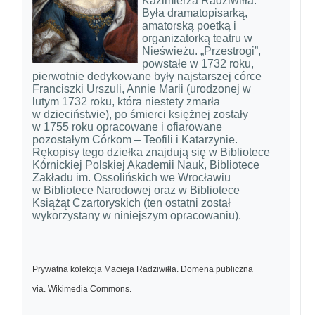
Kazimierza Radziwiłła.
Była dramatopisarką,
amatorską poetką i
organizatorką teatru w
Nieświeżu. „Przestrogi”,
powstałe w 1732 roku,
pierwotnie dedykowane były najstarszej córce
Franciszki Urszuli, Annie Marii (urodzonej w
lutym 1732 roku, która niestety zmarła
w dzieciństwie), po śmierci księżnej zostały
w 1755 roku opracowane i ofiarowane
pozostałym Córkom – Teofili i Katarzynie.
Rękopisy tego dziełka znajdują się w Bibliotece
Kórnickiej Polskiej Akademii Nauk, Bibliotece
Zakładu im. Ossolińskich we Wrocławiu
w Bibliotece Narodowej oraz w Bibliotece
Książąt Czartoryskich (ten ostatni został
wykorzystany w niniejszym opracowaniu).
Prywatna kolekcja Macieja Radziwiłła. Domena publiczna
via. Wikimedia Commons.