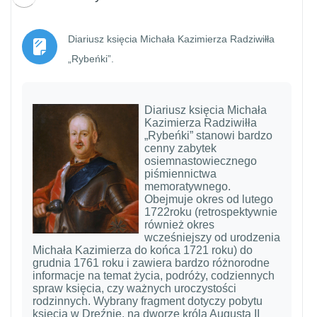
Diariusz księcia Michała Kazimierza Radziwiłła
Strona
„Rybeńki”.
Diariusz księcia Michała
Kazimierza Radziwiłła
„Rybeńki” stanowi bardzo
cenny zabytek
osiemnastowiecznego
piśmiennictwa
memoratywnego.
Obejmuje okres od lutego
1722roku (retrospektywnie
również okres
wcześniejszy od urodzenia
Michała Kazimierza do końca 1721 roku) do
grudnia 1761 roku i zawiera bardzo różnorodne
informacje na temat życia, podróży, codziennych
spraw księcia, czy ważnych uroczystości
rodzinnych. Wybrany fragment dotyczy pobytu
księcia w Dreźnie, na dworze króla Augusta II