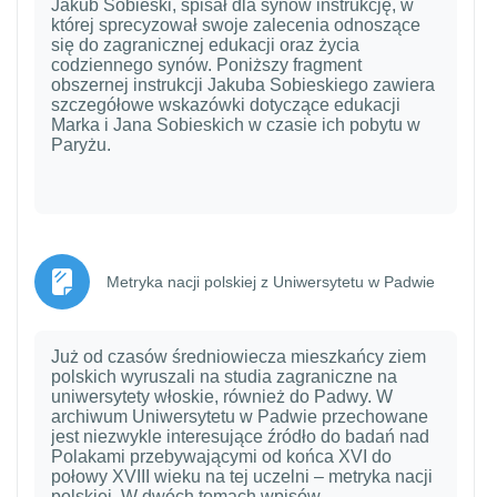
Jakub Sobieski, spisał dla synów instrukcję, w
której sprecyzował swoje zalecenia odnoszące
się do zagranicznej edukacji oraz życia
codziennego synów. Poniższy fragment
obszernej instrukcji Jakuba Sobieskiego zawiera
szczegółowe wskazówki dotyczące edukacji
Marka i Jana Sobieskich w czasie ich pobytu w
Paryżu.
Strona
Metryka nacji polskiej z Uniwersytetu w Padwie
Już od czasów średniowiecza mieszkańcy ziem
polskich wyruszali na studia zagraniczne na
uniwersytety włoskie, również do Padwy. W
archiwum Uniwersytetu w Padwie przechowane
jest niezwykle interesujące źródło do badań nad
Polakami przebywającymi od końca XVI do
połowy XVIII wieku na tej uczelni – metryka nacji
polskiej. W dwóch tomach wpisów