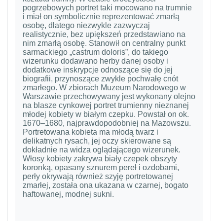
pogrzebowych portret taki mocowano na trumnie
i miał on symbolicznie reprezentować zmarłą
osobę, dlatego niezwykle zazwyczaj
realistycznie, bez upiększeń przedstawiano na
nim zmarłą osobę. Stanowił on centralny punkt
sarmackiego „castrum doloris”, do takiego
wizerunku dodawano herby danej osoby i
dodatkowe inskrypcje odnoszące się do jej
biografii, przynoszące zwykle pochwałę cnót
zmarłego. W zbiorach Muzeum Narodowego w
Warszawie przechowywany jest wykonany olejno
na blasze cynkowej portret trumienny nieznanej
młodej kobiety w białym czepku. Powstał on ok.
1670–1680, najprawdopodobniej na Mazowszu.
Portretowana kobieta ma młodą twarz i
delikatnych rysach, jej oczy skierowane są
dokładnie na widza oglądającego wizerunek.
Włosy kobiety zakrywa biały czepek obszyty
koronką, opasany sznurem pereł i ozdobami,
perły okrywają również szyję portretowanej
zmarłej, została ona ukazana w czarnej, bogato
haftowanej, modnej sukni.