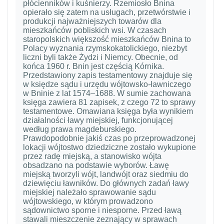
płócienników i kuśnierzy. Rzemiosło Bnina
opierało się zatem na usługach, przetwórstwie i
produkcji najważniejszych towarów dla
mieszkańców pobliskich wsi. W czasach
staropolskich większość mieszkańców Bnina to
Polacy wyznania rzymskokatolickiego, niezbyt
liczni byli także Żydzi i Niemcy. Obecnie, od
końca 1960 r. Bnin jest częścią Kórnika.
Przedstawiony zapis testamentowy znajduje się
w księdze sądu i urzędu wójtowsko-ławniczego
w Bninie z lat 1574–1688. W sumie zachowana
księga zawiera 81 zapisek, z czego 72 to sprawy
testamentowe. Omawiana księga była wynikiem
działalności ławy miejskiej, funkcjonującej
według prawa magdeburskiego.
Prawdopodobnie jakiś czas po przeprowadzonej
lokacji wójtostwo dziedziczne zostało wykupione
przez radę miejską, a stanowisko wójta
obsadzano na podstawie wyborów. Ławę
miejską tworzyli wójt, landwójt oraz siedmiu do
dziewięciu ławników. Do głównych zadań ławy
miejskiej należało sprawowanie sądu
wójtowskiego, w którym prowadzono
sądownictwo sporne i niesporne. Przed ławą
stawali mieszczenie zeznający w sprawach