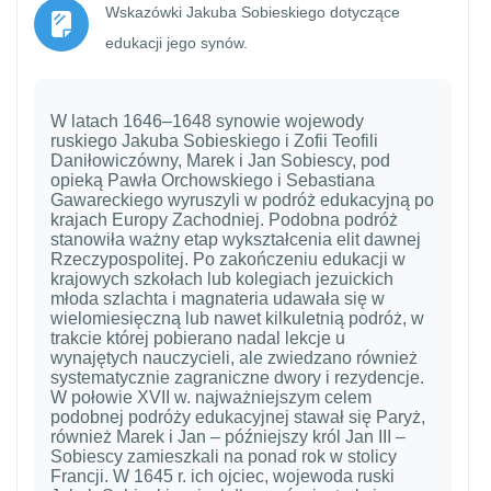
Wskazówki Jakuba Sobieskiego dotyczące
Strona
edukacji jego synów.
W latach 1646–1648 synowie wojewody
ruskiego Jakuba Sobieskiego i Zofii Teofili
Daniłowiczówny, Marek i Jan Sobiescy, pod
opieką Pawła Orchowskiego i Sebastiana
Gawareckiego wyruszyli w podróż edukacyjną po
krajach Europy Zachodniej. Podobna podróż
stanowiła ważny etap wykształcenia elit dawnej
Rzeczypospolitej. Po zakończeniu edukacji w
krajowych szkołach lub kolegiach jezuickich
młoda szlachta i magnateria udawała się w
wielomiesięczną lub nawet kilkuletnią podróż, w
trakcie której pobierano nadal lekcje u
wynajętych nauczycieli, ale zwiedzano również
systematycznie zagraniczne dwory i rezydencje.
W połowie XVII w. najważniejszym celem
podobnej podróży edukacyjnej stawał się Paryż,
również Marek i Jan – późniejszy król Jan III –
Sobiescy zamieszkali na ponad rok w stolicy
Francji. W 1645 r. ich ojciec, wojewoda ruski