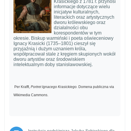
Krasickiego z 1781 r. przynosi
informacje dotyczące wielu
inicjatyw kulturalnych,
literackich oraz artystycznych
dworu królewskiego oraz
działalności obu
korespondentów w tym
okresie. Biskup warmiński i poeta oświeceniowy
Ignacy Krasicki (1735–1801) cieszył się
przyjaźnią i dużym uznaniem króla,
współpracował stale z kręgiem skupionych wokół
dworu artystów oraz środowiskiem
intelektualnym doby stanisławowskiej.
Per Krafft,
Portret Ignacego Krasickiego.
Domena publiczna via
Wikimedia Cammons.
Instrukcja podróżnicza Jakuba Sobieskiego dla