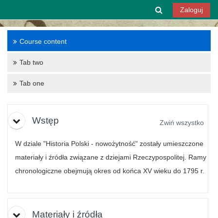
Przejdź do głównej zawartości
Przełącznik w
Zaloguj
Course content
Tab two
Tab one
Tematyka
Wstęp
Zwiń wszystko
W dziale "Historia Polski - nowożytność" zostały umieszczone
materiały i źródła związane z dziejami Rzeczypospolitej. Ramy
chronologiczne obejmują okres od końca XV wieku do 1795 r.
Materiały i źródła