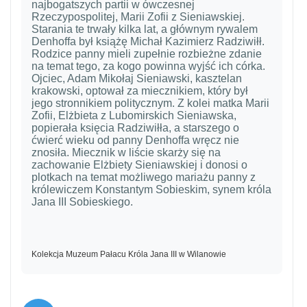
najbogatszych partii w ówczesnej
Rzeczypospolitej, Marii Zofii z Sieniawskiej.
Starania te trwały kilka lat, a głównym rywalem
Denhoffa był książę Michał Kazimierz Radziwiłł.
Rodzice panny mieli zupełnie rozbieżne zdanie
na temat tego, za kogo powinna wyjść ich córka.
Ojciec, Adam Mikołaj Sieniawski, kasztelan
krakowski, optował za miecznikiem, który był
jego stronnikiem politycznym. Z kolei matka Marii
Zofii, Elżbieta z Lubomirskich Sieniawska,
popierała księcia Radziwiłła, a starszego o
ćwierć wieku od panny Denhoffa wręcz nie
znosiła. Miecznik w liście skarży się na
zachowanie Elżbiety Sieniawskiej i donosi o
plotkach na temat możliwego mariażu panny z
królewiczem Konstantym Sobieskim, synem króla
Jana III Sobieskiego.
Kolekcja Muzeum Pałacu Króla Jana III w Wilanowie