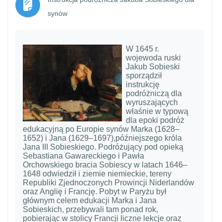
Strona
synów
W 1645 r.
wojewoda ruski
Jakub Sobieski
sporządził
instrukcję
podróżniczą dla
wyruszających
właśnie w typową
dla epoki podróż
edukacyjną po Europie synów Marka (1628–
1652) i Jana (1629–1697),późniejszego króla
Jana III Sobieskiego. Podróżujący pod opieką
Sebastiana Gawareckiego i Pawła
Orchowskiego bracia Sobiescy w latach 1646–
1648 odwiedził i ziemie niemieckie, tereny
Republiki Zjednoczonych Prowincji Niderlandów
oraz Anglię i Francję. Pobyt w Paryżu był
głównym celem edukacji Marka i Jana
Sobieskich, przebywali tam ponad rok,
pobierając w stolicy Francji liczne lekcje oraz