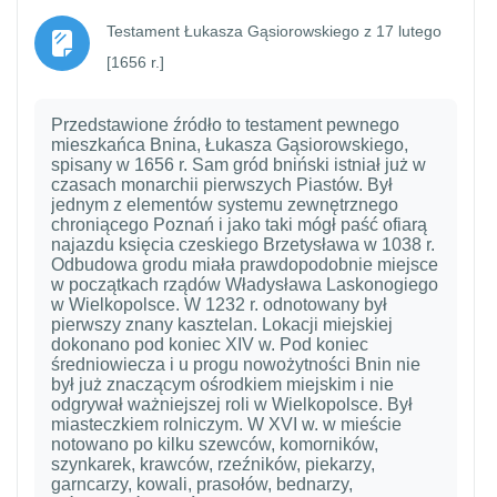
Testament Łukasza Gąsiorowskiego z 17 lutego
Strona
[1656 r.]
Przedstawione źródło to testament pewnego
mieszkańca Bnina, Łukasza Gąsiorowskiego,
spisany w 1656 r. Sam gród bniński istniał już w
czasach monarchii pierwszych Piastów. Był
jednym z elementów systemu zewnętrznego
chroniącego Poznań i jako taki mógł paść ofiarą
najazdu księcia czeskiego Brzetysława w 1038 r.
Odbudowa grodu miała prawdopodobnie miejsce
w początkach rządów Władysława Laskonogiego
w Wielkopolsce. W 1232 r. odnotowany był
pierwszy znany kasztelan. Lokacji miejskiej
dokonano pod koniec XIV w. Pod koniec
średniowiecza i u progu nowożytności Bnin nie
był już znaczącym ośrodkiem miejskim i nie
odgrywał ważniejszej roli w Wielkopolsce. Był
miasteczkiem rolniczym. W XVI w. w mieście
notowano po kilku szewców, komorników,
szynkarek, krawców, rzeźników, piekarzy,
garncarzy, kowali, prasołów, bednarzy,