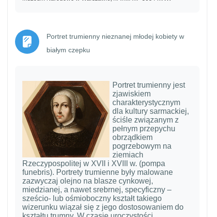
Portret trumienny nieznanej młodej kobiety w
Strona
białym czepku
Portret trumienny jest
zjawiskiem
charakterystycznym
dla kultury sarmackiej,
ściśle związanym z
pełnym przepychu
obrządkiem
pogrzebowym na
ziemiach
Rzeczypospolitej w XVII i XVIII w. (pompa
funebris). Portrety trumienne były malowane
zazwyczaj olejno na blasze cynkowej,
miedzianej, a nawet srebrnej, specyficzny –
sześcio- lub ośmioboczny kształt takiego
wizerunku wiązał się z jego dostosowaniem do
kształtu trumny. W czasie uroczystości