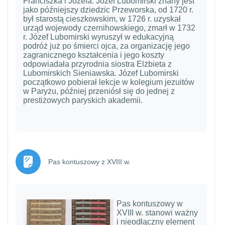
Franciszka i Józefa. Józef Lubomirski znany jest
jako późniejszy dziedzic Przeworska, od 1720 r.
był starostą cieszkowskim, w 1726 r. uzyskał
urząd wojewody czernihowskiego, zmarł w 1732
r. Józef Lubomirski wyruszył w edukacyjną
podróż już po śmierci ojca, za organizację jego
zagranicznego kształcenia i jego koszty
odpowiadała przyrodnia siostra Elżbieta z
Lubomirskich Sieniawska. Józef Lubomirski
początkowo pobierał lekcje w kolegium jezuitów
w Paryżu, później przeniósł się do jednej z
prestiżowych paryskich akademii.
Strona
Pas kontuszowy z XVIII w.
Pas kontuszowy w
XVIII w. stanowi ważny
i nieodłączny element