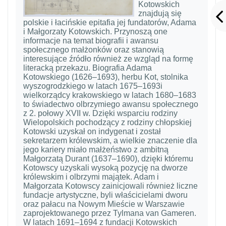
Kotowskich
znajdują się
polskie i łacińskie epitafia jej fundatorów, Adama
i Małgorzaty Kotowskich. Przynoszą one
informacje na temat biografii i awansu
społecznego małżonków oraz stanowią
interesujące źródło również ze wzgląd na formę
literacką przekazu. Biografia Adama
Kotowskiego (1626–1693), herbu Kot, stolnika
wyszogrodzkiego w latach 1675–1693i
wielkorządcy krakowskiego w latach 1680–1683
to świadectwo olbrzymiego awansu społecznego
z 2. połowy XVII w. Dzięki wsparciu rodziny
Wielopolskich pochodzący z rodziny chłopskiej
Kotowski uzyskał on indygenat i został
sekretarzem królewskim, a wielkie znaczenie dla
jego kariery miało małżeństwo z ambitną
Małgorzatą Durant (1637–1690), dzięki któremu
Kotowscy uzyskali wysoką pozycję na dworze
królewskim i olbrzymi majątek. Adam i
Małgorzata Kotowscy zainicjowali również liczne
fundacje artystyczne, byli właścicielami dworu
oraz pałacu na Nowym Mieście w Warszawie
zaprojektowanego przez Tylmana van Gameren.
W latach 1691–1694 z fundacji Kotowskich