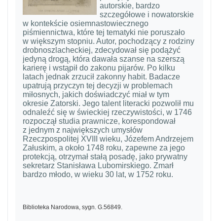
autorskie, bardzo
szczegółowe i nowatorskie
w kontekście osiemnastowiecznego
piśmiennictwa, które tej tematyki nie poruszało
w większym stopniu. Autor, pochodzący z rodziny
drobnoszlacheckiej, zdecydował się podążyć
jedyną drogą, która dawała szanse na szerszą
karierę i wstąpił do zakonu pijarów. Po kilku
latach jednak zrzucił zakonny habit. Badacze
upatrują przyczyn tej decyzji w problemach
miłosnych, jakich doświadczyć miał w tym
okresie Zatorski. Jego talent literacki pozwolił mu
odnaleźć się w świeckiej rzeczywistości, w 1746
rozpoczął studia prawnicze, korespondował
z jednym z największych umysłów
Rzeczpospolitej XVIII wieku, Józefem Andrzejem
Załuskim, a około 1748 roku, zapewne za jego
protekcją, otrzymał stałą posadę, jako prywatny
sekretarz Stanisława Lubomirskiego. Zmarł
bardzo młodo, w wieku 30 lat, w 1752 roku.
Biblioteka Narodowa, sygn. G.56849.