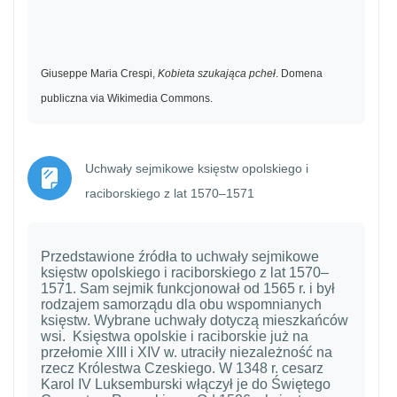
Giuseppe Maria Crespi,
Kobieta szukająca pcheł
. Domena
publiczna via Wikimedia Commons.
Uchwały sejmikowe księstw opolskiego i
Strona
raciborskiego z lat 1570–1571
Przedstawione źródła to uchwały sejmikowe
księstw opolskiego i raciborskiego z lat 1570–
1571. Sam sejmik funkcjonował od 1565 r. i był
rodzajem samorządu dla obu wspomnianych
księstw. Wybrane uchwały dotyczą mieszkańców
wsi. Księstwa opolskie i raciborskie już na
przełomie XIII i XIV w. utraciły niezależność na
rzecz Królestwa Czeskiego. W 1348 r. cesarz
Karol IV Luksemburski włączył je do Świętego