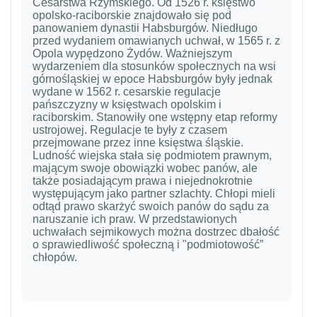
Cesarstwa Rzymskiego. Od 1526 r. księstwo
opolsko-raciborskie znajdowało się pod
panowaniem dynastii Habsburgów. Niedługo
przed wydaniem omawianych uchwał, w 1565 r. z
Opola wypędzono Żydów. Ważniejszym
wydarzeniem dla stosunków społecznych na wsi
górnośląskiej w epoce Habsburgów były jednak
wydane w 1562 r. cesarskie regulacje
pańszczyzny w księstwach opolskim i
raciborskim. Stanowiły one wstępny etap reformy
ustrojowej. Regulacje te były z czasem
przejmowane przez inne księstwa śląskie.
Ludność wiejska stała się podmiotem prawnym,
mającym swoje obowiązki wobec panów, ale
także posiadającym prawa i niejednokrotnie
występującym jako partner szlachty. Chłopi mieli
odtąd prawo skarżyć swoich panów do sądu za
naruszanie ich praw. W przedstawionych
uchwałach sejmikowych można dostrzec dbałość
o sprawiedliwość społeczną i "podmiotowość”
chłopów.