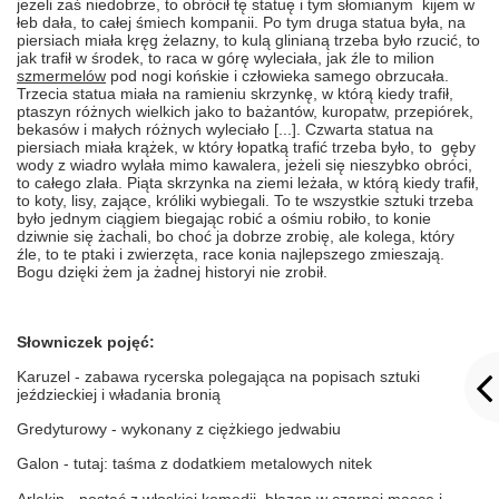
jeżeli zaś niedobrze, to obrócił tę statuę i tym słomianym kijem w
łeb dała, to całej śmiech kompanii. Po tym druga statua była, na
piersiach miała kręg żelazny, to kulą glinianą trzeba było rzucić, to
jak trafił w środek, to raca w górę wyleciała, jak źle to milion
szmermelów
pod nogi końskie i człowieka samego obrzucała.
Trzecia statua miała na ramieniu skrzynkę, w którą kiedy trafił,
ptaszyn różnych wielkich jako to bażantów, kuropatw, przepiórek,
bekasów i małych różnych wyleciało [...]. Czwarta statua na
piersiach miała krążek, w który łopatką trafić trzeba było, to gęby
wody z wiadro wylała mimo kawalera, jeżeli się nieszybko obróci,
to całego zlała. Piąta skrzynka na ziemi leżała, w którą kiedy trafił,
to koty, lisy, zające, króliki wybiegali. To te wszystkie sztuki trzeba
było jednym ciągiem biegając robić a ośmiu robiło, to konie
dziwnie się żachali, bo choć ja dobrze zrobię, ale kolega, który
źle, to te ptaki i zwierzęta, race konia najlepszego zmieszają.
Bogu dzięki żem ja żadnej historyi nie zrobił.
Słowniczek pojęć:
Karuzel - zabawa rycerska polegająca na popisach sztuki
jeździeckiej i władania bronią
Gredyturowy - wykonany z ciężkiego jedwabiu
Galon - tutaj: taśma z dodatkiem metalowych nitek
Arlekin - postać z włoskiej komedii, błazen w czarnej masce i