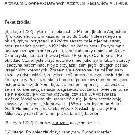
Archiwum Główne Akt Dawnych, Archiwum Radziwiłłów VI, II-80a.
Tekst źródła:
[8 lutego 1722] byłem na pokojach, z Panem [królem Augustem
II] w kościele, po tym kazano mi iść do Stołu Królewskiego na
obiad, gdym przyszedł, niektórzy senatorowie z jednej strony
stołu zasiadać poczęli, a Król siadł na końcu stołu. Po tym mnie
pokazał ażebym siadł przy nim, jam siadł, przy mnie siadł Xiążę
Czartoryski, podstoli litewski [Michał Fryderyk Czartoryski]. Po
obiedzie Czartoryski przychodzi do mnie, jako był w latach starszy
i zaczyna napominać, niby z przyjaźni, żem jego i drugich posiadł
urzędników koronnych. Zrazem się exkuzował, że mi Pan sam
kazał, y gdym widział, że więcej coś burczeć począł powiedziałem,
że my nie w Polszcze, ale in Imperio, ja nie powinienem miejsca
ustępować urzędnikom, będąc princeps Imperyi [...]. Ja widząc,
że się konwersacyja nasza rozgrzewać poczęła, mówię Jemu, że
się nie exkuzuję y kto ma krzywdę, czy sam WXMc [Wasza
Xiążęca Mość] wolno się upomnieć o nię, ja dam satysfakcyję
zawsze y na tym się skończyło [...] W wieczór byłem na Balu u
Graff Fleminga Feltmaszałka Woysk Saskich, gdzie był Pan
Miłościwy y cała familia, do późna tam się bawiłem.
[6 lutego 1722] Z rana w
karuzelu
uczyłem się [...]
[14 lutego] Po obiedzie dosyć rannym w Cwingiergarden