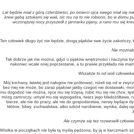
Lat będzie miał z górą czterdzieści, po śmierci ojca swego miał się nie
krew gębą sztukami się wali, nic mu na to nie robiono, bo w domu pu
wczorajszej nocy przyszedł z jarmarku pijany, a rano mu się kre
Ten człowiek długo żyć nie będzie, drogą pijaków swe życie zakończy, t
Nie możnaby
Tak dobrze jak nie można, gdyż u pijaków wnętrzności i naczynia b
nakoniec wcale onej poprzestanie, a tu prawie przykładu nie mamy
Wszakże to od woli człowieka
Mój kochany, łatwiej jest nałogów nie próbować, niżeli się od w zwy
bez niej nie może, bo zaraz pijakowi jakby czegoś nie dostawało, mo
mu dogodzić nie można, ręce mu się trzęsą, robić mu się nie chce, tęs
mózg zamroczy, umysł mu się wypogadza, twarz jego bladożółtawa, rum
bierze, ale nie do pracy, ale nie do gospodarstwa, nerwy będące d
kłótnie, bitwy, zuchwalstwa, albo szkód narobienie, wynika, dalej 
Ale czymże się też rozweselił człowie
Wódka w początkach nie była tą myślą pędzona, by ją w karczmach szy