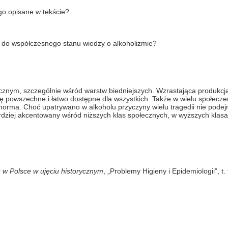
go opisane w tekście?
ją do współczesnego stanu wiedzy o alkoholizmie?
znym, szczególnie wśród warstw biedniejszych. Wzrastająca produkcja
się powszechne i łatwo dostępne dla wszystkich. Także w wielu społecz
o norma. Choć upatrywano w alkoholu przyczyny wielu tragedii nie pod
rdziej akcentowany wśród niższych klas społecznych, w wyższych klasa
u w Polsce w ujęciu historycznym
, „Problemy Higieny i Epidemiologii”, t. 