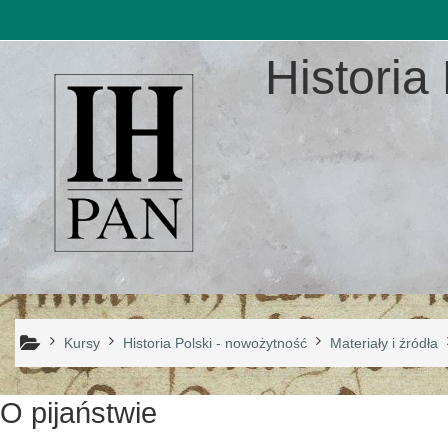
Przejdź do głównej zawartości
Historia 
Kursy
Historia Polski - nowożytność
Materiały i źródła
O pijaństwie