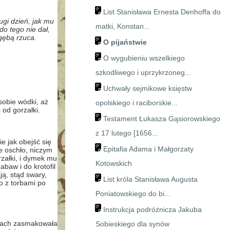
List Stanisława Ernesta Denhoffa do
rugi dzień, jak mu
matki, Konstan...
do tego nie dał,
 gębą rzuca
.
O pijaństwie
O wygubieniu wszelkiego
szkodliwego i uprzykrzoneg...
Uchwały sejmikowe księstw
sobie wódki, aż
opolskiego i raciborskie...
 od gorzałki.
Testament Łukasza Gąsiorowskiego
z 17 lutego [1656...
e jak obejść się
Epitafia Adama i Małgorzaty
e oschło, niczym
rzałki, i dymek mu
Kotowskich
baw i do krotofil
ą, stąd swary,
List króla Stanisława Augusta
o z torbami po
Poniatowskiego do bi...
Instrukcja podróżnicza Jakuba
twach zasmakowała
Sobieskiego dla synów