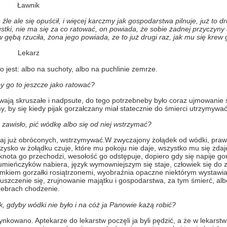
Ławnik
 źle ale się opuścił, i więcej karczmy jak gospodarstwa pilnuje, już to d
stki, nie ma się za co ratować, on powiada, że sobie żadnej przyczyny 
w gębą rzuciła, żona jego powiada, ze to już drugi raz, jak mu się krew
Lekarz
o jest: albo na suchoty, albo na puchlinie zemrze.
 go to jeszcze jako ratować?
ywają skruszałe i nadpsute, do tego potrzebneby było coraz ujmowanie 
, by się kiedy pijak gorzałczany miał statecznie do śmierci utrzymywać
 zawisło, pić wódkę albo się od niej wstrzymać?
czaj już obróconych, wstrzymywać.W zwyczajony żołądek od wódki, prawi
rzysko w żołądku czuje, które mu pokoju nie daje, wszystko mu się zdaj
knota go przechodzi, wesołość go odstępuje, dopiero gdy się napije go
ieńczyków nabiera, język wymowniejszym się staje, człowiek się do za
ymkiem gorzałki rosiątrzonemi, wyobraźnia opaczne niektórym wystawiaj
opuszczenie się, zrujnowanie majątku i gospodarstwa, za tym śmierć, alb
żebrach chodzenie.
k, gdyby wódki nie było i na cóż ja Panowie każą robić?
nkowano. Aptekarze do lekarstw poczęli ja byli pędzić, a że w lekars