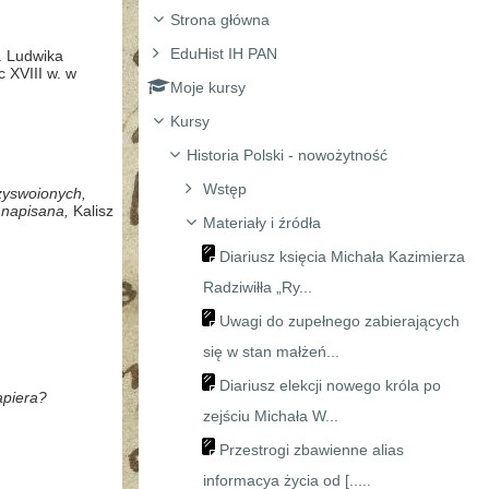
Strona główna
EduHist IH PAN
. Ludwika
 XVIII w. w
Moje kursy
Kursy
Historia Polski - nowożytność
Wstęp
rzyswoionych,
 napisana,
Kalisz
Materiały i źródła
Diariusz księcia Michała Kazimierza
Radziwiłła „Ry...
Uwagi do zupełnego zabierających
się w stan małżeń...
Diariusz elekcji nowego króla po
apiera?
zejściu Michała W...
Przestrogi zbawienne alias
informacya życia od [.....