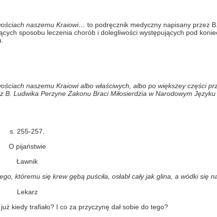
liwościach naszemu Kraiowi…
to podręcznik medyczny napisany przez B
zących sposobu leczenia chorób i dolegliwości występujących pod koniec
u.
iwościach naszemu Kraiowi albo właściwych, albo po większey części p
z B. Ludwika Perzyne Zakonu Braci Miłosierdzia w Narodowym Języku
s. 255-257.
O pijaństwie
Ławnik
, któremu się krew gębą puściła, osłabł cały jak glina, a wódki się n
Lekarz
uż kiedy trafiało? I co za przyczynę dał sobie do tego?