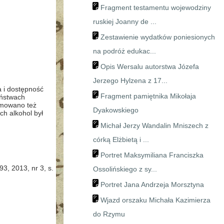
Fragment testamentu wojewodziny
ruskiej Joanny de ...
Zestawienie wydatków poniesionych
na podróż edukac...
Opis Wersalu autorstwa Józefa
Jerzego Hylzena z 17...
 i dostępność
Fragment pamiętnika Mikołaja
eństwach
ejmowano też
Dyakowskiego
ch alkohol był
Michał Jerzy Wandalin Mniszech z
córką Elżbietą i ...
Portret Maksymiliana Franciszka
93, 2013, nr 3, s.
Ossolińskiego z sy...
Portret Jana Andrzeja Morsztyna
Wjazd orszaku Michała Kazimierza
do Rzymu