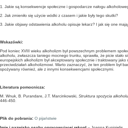
1. Jakie są konsekwencje społeczne i gospodarcze nałogu alkoholowe
2. Jak zmieniło się użycie wódki z czasem i jakie były tego skutki?
3. Jakie objawy odstawienia alkoholu opisuje lekarz? I jak się one ma
Wskazówki:
Pod koniec XVIII wieku alkoholizm był powszechnym problemem społec
alkoholu, zwłaszcza taniego mocnego trunku, sprawiła, że picie stało 
europejskich alkoholizm był akceptowany społecznie i traktowany jak
przeciwdziałań alkoholizmowi. Warto zaznaczyć, że ten problem był ba
spożywany również, ale z innymi konsekwencjami społecznymi.
Literatura pomocnicza:
M. Wnuk, B. Purandare, J.T. Marcinkowski,
Struktura spożycia alkohol
446-450.
Plik do pobrania:
O pijaństwie
Imię i nazwisko osoby opracowującej rekord
– Joanna Kunigielis