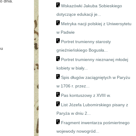
o dnia.
Wskazówki Jakuba Sobieskiego
dotyczące edukacji je...
Metryka nacji polskiej z Uniwersytetu
w Padwie
Portret trumienny starosty
mu
gnieźnieńskiego Bogusła...
Portret trumienny nieznanej młodej
kobiety w biały...
Spis długów zaciągniętych w Paryżu
w 1706 r. przez...
Pas kontuszowy z XVIII w.
List Józefa Lubomirskiego pisany z
Paryża w dniu 2...
Fragment inwentarza pośmiertnego
wojewody nowogród...