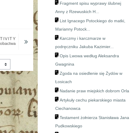
Fragment spisu wyprawy ślubnej
Anny z Rzewuskich H...
List Ignacego Potockiego do matki,
Marianny Potock...
Karczmy i karczmarze w
TIVITY
robactwa
podręczniku Jakuba Kazimier...
Opis Lwowa według Aleksandra
Gwagnina
Zgoda na osiedlenie się Żydów w
Łosicach
Nadanie praw miejskich dobrom Orla
Artykuły cechu piekarskiego miasta
Ciechanowca
Testament żołnierza Stanisława Jana
Pudkowskiego