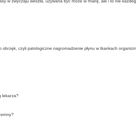
zasy w zwyczaju weszła, używana być może w miarę, ale i to nie każdeg
ko obrzęk, czyli patologiczne nagromadzenie płynu w tkankach organiz
g lekarza?
czemny?