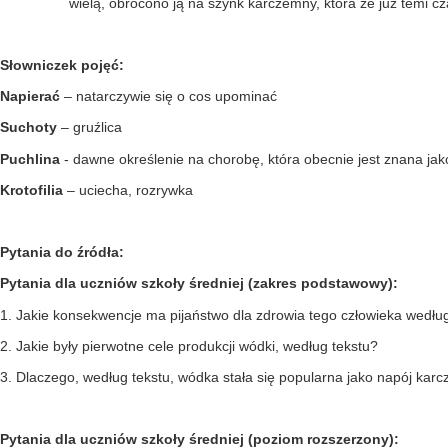
wielą, obrócono ją na szynk karczemny, która że już temi c
Słowniczek pojęć:
Napierać
– natarczywie się o cos upominać
Suchoty
– gruźlica
Puchlina
- dawne określenie na chorobę, która obecnie jest znana ja
Krotofilia
– uciecha, rozrywka
Pytania do źródła:
Pytania dla uczniów szkoły średniej (zakres podstawowy):
1. Jakie konsekwencje ma pijaństwo dla zdrowia tego człowieka wedłu
2. Jakie były pierwotne cele produkcji wódki, według tekstu?
3. Dlaczego, według tekstu, wódka stała się popularna jako napój kar
Pytania dla uczniów szkoły średniej (poziom rozszerzony):