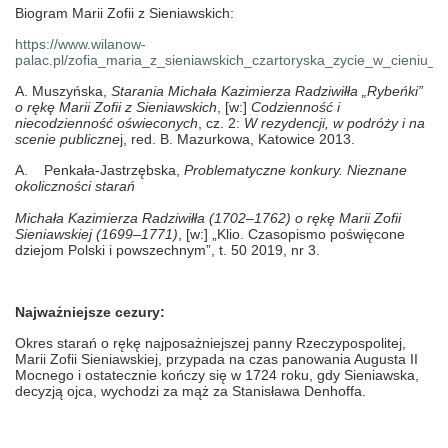
Biogram Marii Zofii z Sieniawskich:
https://www.wilanow-
palac.pl/zofia_maria_z_sieniawskich_czartoryska_zycie_w_cieniu_m
A.
Muszyńska,
Starania Michała Kazimierza Radziwiłła „Rybeńki”
o rękę Marii Zofii z Sieniawskich
, [w:]
Codzienność i
niecodzienność oświeconych
, cz. 2:
W rezydencji, w podróży i na
scenie publiczne
j, red. B. Mazurkowa, Katowice 2013.
A.
Penkała-Jastrzębska,
Problematyczne konkury. Nieznane
okoliczności starań
Michała Kazimierza Radziwiłła (1702–1762) o rękę Marii Zofii
Sieniawskiej (1699–1771)
, [w:] „Klio. Czasopismo poświęcone
dziejom Polski i powszechnym”, t. 50 2019, nr 3.
Najważniejsze cezury:
Okres starań o rękę najposażniejszej panny Rzeczypospolitej,
Marii Zofii Sieniawskiej, przypada na czas panowania Augusta II
Mocnego i ostatecznie kończy się w 1724 roku, gdy Sieniawska,
decyzją ojca, wychodzi za mąż za Stanisława Denhoffa.