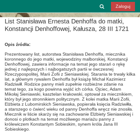
Przejdź do głównej zawartości
Przełącznik w
Zaloguj
List Stanisława Ernesta Denhoffa do matki,
Konstancji Denhoffowej, Kałusza, 28 III 1721
Opis źródła:
Prezentowany list, autorstwa Stanisława Denhoffa, miecznika
koronnego do jego matki, wojewodziny malborskiej, Konstancji
Denhoffowej, zawiera informacje na temat jego starań o rękę
jednej z najlepszych i najbogatszych partii w ówczesnej
Rzeczypospolitej, Marii Zofii z Sieniawskiej. Starania te trwały kilka
lat, a głównym rywalem Denhoffa był książę Michał Kazimierz
Radziwiłł. Rodzice panny mieli zupełnie rozbieżne zdanie na
temat tego, za kogo powinna wyjść ich córka. Ojciec, Adam
Mikołaj Sieniawski, kasztelan krakowski, optował za miecznikiem,
który był jego stronnikiem politycznym. Z kolei matka Marii Zofii,
Elżbieta z Lubomirskich Sieniawska, popierała księcia Radziwiłła,
a starszego o ćwierć wieku od panny Denhoffa wręcz nie znosiła.
Miecznik w liście skarży się na zachowanie Elżbiety Sieniawskiej i
donosi o plotkach na temat możliwego mariażu panny z
królewiczem Konstantym Sobieskim, synem króla Jana III
Sobieskiego.