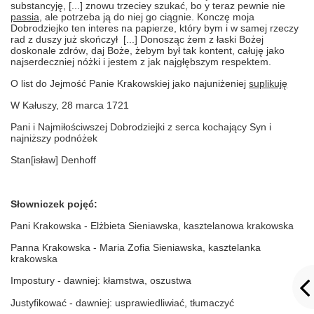
substanc
yję, [...]
znowu trzeciey szukać, bo y teraz pewnie nie
passia
,
ale potrzeba
j
ą do nie
j
go ciągnie
. K
onczę mo
j
a
Dobrodzi
ej
ko ten interes na papi
e
rze, kt
ó
ry bym
i
w same
j
rzeczy
rad z duszy
już
sko
ń
czył
[...] D
onosząc żem z łaski Boże
j
doskonale zdr
ó
w
,
da
j
Boże
, ż
ebym był tak kontent
,
cału
j
ę
j
ako
na
j
serdecznie
j nóżki i
jestem z
j
ak
najgłębszym
respektem.
O list do J
ejmość
Panie Krakowskie
j jako najuniżeniej
suplikuję
W Kałuszy, 28 marca 1721
Pani
i
Na
j
miłościwsze
j
Dobrodzi
ej
ki
z
serca kochający Syn
i
najniższy
podnóżek
Stan
[isław]
Denhoff
Słowniczek pojęć:
Pani Krakowska - Elżbieta Sieniawska, kasztelanowa krakowska
Panna Krakowska - Maria Zofia Sieniawska, kasztelanka
krakowska
Impostury - dawniej: kłamstwa, oszustwa
Justyfikować - dawniej: usprawiedliwiać, tłumaczyć