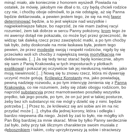
minąć miało
,
ale koniecznie z honorem wyszedł
. P
owiada na
ostatek
, ż
e m
ó
wię
, j
akobym nie dbał o to
,
czy będą chcieli rodzice
czy nie,
i
choćby obo
je
odm
ó
wili, to
j
a nie odstąpię
,
aż się Panna
będzie deklarowała
,
a pewien
jestem
tego
,
że się
na m
ój
fawor
determinować
będzie, a to
j
est wi
ę
ksze nad wszystkie
i
na
j
piekielnie
j
sze fałsze
,
bo naprz
ó
d
,
że nie mam
żadnej racyi
rozumie
ć,
żem tak dobrze w sercu Panny położony,
krom
tego że
mi
awersyi
dotąd nie pokazała
,
co może być przez grzeczność
,
ile
widząc tak daleką rzecz przez zawziętość matki, a po
tym cho
ć
by
tak było
,
żeby doskonale na mnie łaskawa była
, j
estem tego
pewien
,
że przez
modestię
swo
j
ą
i
respekt rodzic
ó
w
,
nigdy
by się
przeciwko woli ich cho
ć
by z na
j
większą swo
ją
mortyfikacy
j
ą
nie
deklarowała
. [...] J
a się tedy teraz stara
ć
będę koniecznie
,
abym
się sam z Panią Krakowską w tych
i
mposturach y plotkach
explikował
i
pokazał
jej
oczywiście tak
jej
niesłuszną niełaskę
, jako
mo
j
ą niewinność
[...] N
ow
ą
się tu znowu rzecz
,
kt
ó
ra mi
dywersję
uczyni
ć
może gotu
j
ą
.
Królewicz
Konstanty
ma
, j
ako powiada
j
ą
,
pewną nadzie
j
ę rozwodu
,
a po tym intency
ję ż
enienia się z
Panną
Krakowską
,
co nie rozumiem
,
żeby się zdało obo
j
gu rodzicom
,
bo
naprzód
substancy
j
a
przez marnotrawstwo poszłaby wszystka
prędko
,
tak
j
ego poszła
,
po
tym
, ż
e on
j
uż
j
est w takie
j
posturze
,
żeby bez ich substancy
i
nic nie m
ó
gł y dzielić się z nimi
.
będzie
potrzeba
[...] P
rzez to
, że
k
rólewicz
się ani sobie ani im na nic
przydać może
[...],
chyba dla
jednej
koron
y,
kt
ó
ra
i
odległa
i
bardzo niepewna dla niego
. J
eżeli
by zaś to było
,
nie m
ó
głby ich
Pan B
ó
g bardzie
j
za mnie skara
ć. M
nie by tylko Panny serdecznie
ż
al było
,
żeby przy tak
ś
licznym charakterze swoim musiała z
d
ebosznikiem
i
takim
,
coby uprzykrzywszy
j
ą sobie
i
straciwszy