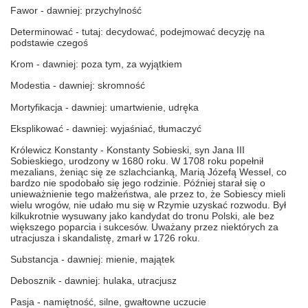
Fawor - dawniej: przychylność
Determinować - tutaj: decydować, podejmować decyzję na
podstawie czegoś
Krom - dawniej: poza tym, za wyjątkiem
Modestia - dawniej: skromność
Mortyfikacja - dawniej: umartwienie, udręka
Eksplikować - dawniej: wyjaśniać, tłumaczyć
Królewicz Konstanty - Konstanty Sobieski, syn Jana III
Sobieskiego, urodzony w 1680 roku. W 1708 roku popełnił
mezalians, żeniąc się ze szlachcianką, Marią Józefą Wessel, co
bardzo nie spodobało się jego rodzinie. Później starał się o
unieważnienie tego małżeństwa, ale przez to, że Sobiescy mieli
wielu wrogów, nie udało mu się w Rzymie uzyskać rozwodu. Był
kilkukrotnie wysuwany jako kandydat do tronu Polski, ale bez
większego poparcia i sukcesów. Uważany przez niektórych za
utracjusza i skandalistę, zmarł w 1726 roku.
Substancja - dawniej: mienie, majątek
Debosznik - dawniej: hulaka, utracjusz
Pasja - namiętność, silne, gwałtowne uczucie