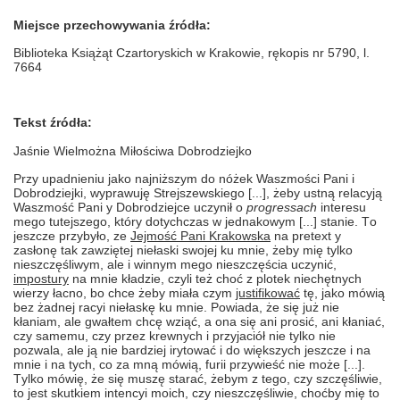
Miejsce przechowywania źródła:
Biblioteka Książąt Czartoryskich w Krakowie, rękopis nr 5790, l.
7664
Tekst źródła:
Ja
ś
nie Wielmożna
M
iłościwa Dobrodzi
ej
ko
Przy upadnieniu
j
ako
na
j
ni
ż
szym do n
óżek Waszmości
Pani
i
Dobrodzi
ejki,
wyprawu
j
ę Stre
j
szewskiego
[...],
ż
e
by ustną relacy
j
ą
Waszmość
Pani y Dobrodzi
ej
ce uczynił
o
progressach
interesu
mego tute
j
szego, który dotychczas w
j
ednakowym
[...]
stanie
. T
o
j
eszcze przybyło
,
ze
J
ejmość
Pani Krakowska
na pretext y
zasłonę tak zawzięte
j
niełaski swo
jej
ku mnie, żeby mi
ę
tylko
nieszczęśliwym
,
ale i winnym mego nieszczęścia uczynić
,
i
mpostury
na mnie kładzie, czyli t
eż
cho
ć
z plotek niechętnych
wierzy łacno, bo chce żeby miała czym
justifikować
tę
, j
ako mówią
bez
żadnej
rac
yi
niełaskę ku mnie
. P
owiada
,
że się
j
uż nie
kłaniam
,
ale gwałtem chcę wziąć
,
a ona się ani prosić
,
ani kłaniać
,
czy samemu
,
czy przez krewnych
i
przy
j
aci
ół
nie tylko nie
pozwala
,
ale
j
ą nie bardzie
j
ir
y
towa
ć i
do większych
j
eszcze
i
na
mnie
i
na tych
,
co za mn
ą
m
ó
wią
,
furi
i
przywie
ść
nie może
[...].
T
ylko m
ó
wię
,
że się muszę starać
,
żebym z tego
,
czy szczęśliwie
,
to
j
est skutkiem intency
i
moich, czy nieszczęśliwie
,
choćby mię to