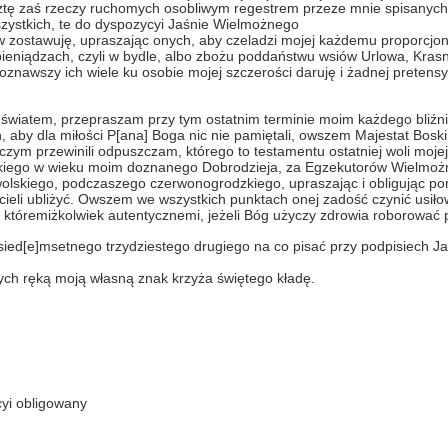
ę zaś rzeczy ruchomych osobliwym regestrem przeze mnie spisanych, 
szystkich, te do dyspozycyi Jaśnie Wielmożnego
zostawuję, upraszając onych, aby czeladzi mojej każdemu proporcjona
 pieniądzach, czyli w bydle, albo zbożu poddaństwu wsiów Urlowa, Kras
doznawszy ich wiele ku osobie mojej szczerości daruję i żadnej pretens
ym światem, przepraszam przy tym ostatnim terminie moim każdego bliźn
 aby dla miłości P[ana] Boga nic nie pamiętali, owszem Majestat Bosk
w czym przewinili odpuszczam, którego to testamentu ostatniej woli moje
kiego w wieku moim doznanego Dobrodzieja, za Egzekutorów Wielmoż
lskiego, podczaszego czerwonogrodzkiego, upraszając i obligując po
hcieli ubliżyć. Owszem we wszystkich punktach onej zadość czynić usiłowa
i któremiżkolwiek autentycznemi, jeżeli Bóg użyczy zdrowia roborować
ed[e]msetnego trzydziestego drugiego na co pisać przy podpisiech Ja
ych ręką moją własną znak krzyża świętego kładę.
cyi obligowany