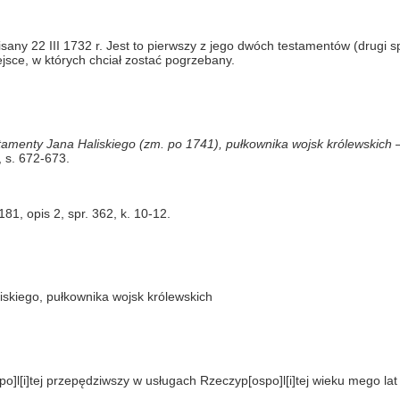
sany 22 III 1732 r. Jest to pierwszy z jego dwóch testamentów (drugi s
jsce, w których chciał zostać pogrzebany.
estamenty Jana Haliskiego (zm. po 1741), pułkownika wojsk królewskich 
4, s. 672-673.
, opis 2, spr. 362, k. 10-12.
skiego, pułkownika wojsk królewskich
po]l[i]tej przepędziwszy w usługach Rzeczyp[ospo]l[i]tej wieku mego lat 