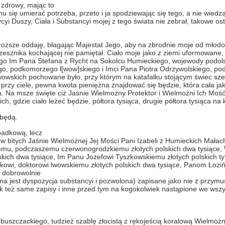
e zdrowy, mając to
 się umierać potrzeba, przeto i ja spodziewając się tego, a nie wiedzą
 Duszy, Ciała i Substancyi mojej z tego świata nie zebrał, takowe osta
sze oddaję, błagając Majestat Jego, aby na zbrodnie moje od młodoś
zesznika kochającej nie pamiętał. Ciało moje jako z ziemi uformowane,
go Im Pana Stefana z Rycht na Sokolcu Humieckiego, wojewody podols
o, podkomorzego l[wow]skiego i Imci Pana Piotra Odrzywolskiego, p
owskich pochowane było, przy którym na katafalku stojącym świec sze
e przy ciele, pewna kwota pieniężna znajdować się będzie, która cała 
. Na msze święte ciż Jaśnie Wielmożny Protektor i Wielmożni Ich Moś
 gdzie ciało leżeć będzie, półtora tysiąca, drugie półtora tysiąca na 
 będą.
padkową, lecz
w bitych Jaśnie Wielmożnej Jej Mości Pani Izabeli z Humieckich Małac
iemu, podczaszemu czerwonogrodzkiemu złotych polskich dwa tysiące
ich dwa tysiące, Im Panu Jozefowi Tyszkowskiemu złotych polskich ty
ykowi, doktorowi lwowskiemu złotych polskich dwa tysiące, Panom Łozi
, dobrowolnie
jest dyspozycja substancyi i pozwolona) zapisane jako nie z przymus
k też same zapisy i inne przed tym na kogokolwiek nastąpione we wszy
ła buszczackiego, tudzież szablę złocistą z rękojeścią koralową Wielm