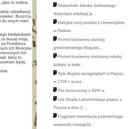
jako to srebra,
Wskazówki Jakuba Sobieskiego
lnie udzieliwszy
dotyczące edukacji je...
nosielec, Buszcza,
yi do onych mieć
Metryka nacji polskiej z Uniwersytetu
w Padwie
iego kiedykolwiek
i za duszę moją
Portret trumienny starosty
j za Protektora
gnieźnieńskiego Bogusła...
nych Ich Mościów
mienionych Ich
Portret trumienny nieznanej młodej
li, który to
 powinien będę.
kobiety w biały...
śnie
Spis długów zaciągniętych w Paryżu
w 1706 r. przez...
Pas kontuszowy z XVIII w.
List Józefa Lubomirskiego pisany z
Paryża w dniu 2...
Fragment inwentarza pośmiertnego
wojewody nowogród...