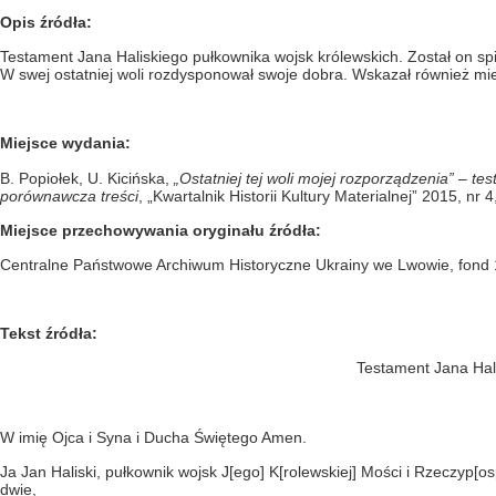
Opis źródła:
Testament Jana Haliskiego pułkownika wojsk królewskich. Został on spi
W swej ostatniej woli rozdysponował swoje dobra. Wskazał również mie
Miejsce wydania:
B. Popiołek, U. Kicińska,
„Ostatniej tej woli mojej rozporządzenia” – t
porównawcza treści
, „Kwartalnik Historii Kultury Materialnej” 2015, nr 
Miejsce przechowywania oryginału źródła:
Centralne Państwowe Archiwum Historyczne Ukrainy we Lwowie, fond 181
Tekst źródła:
Testament Jana Hali
W imię Ojca i Syna i Ducha Świętego Amen.
Ja Jan Haliski, pułkownik wojsk J[ego] K[rolewskiej] Mości i Rzeczyp[os
dwie,