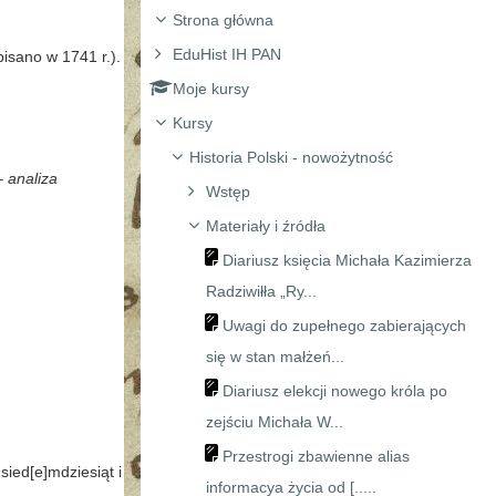
Strona główna
EduHist IH PAN
pisano w 1741 r.).
Moje kursy
Kursy
Historia Polski - nowożytność
– analiza
Wstęp
Materiały i źródła
Diariusz księcia Michała Kazimierza
Radziwiłła „Ry...
Uwagi do zupełnego zabierających
się w stan małżeń...
Diariusz elekcji nowego króla po
zejściu Michała W...
Przestrogi zbawienne alias
sied[e]mdziesiąt i
informacya życia od [.....