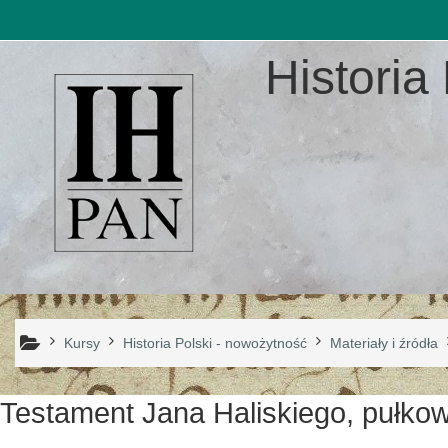
Przejdź do głównej zawartości
Historia 
Kursy
Historia Polski - nowożytność
Materiały i źródła
Testament Jana Haliskiego, pułkow