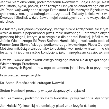
Janowi Siemieńskiemu, podkomorzemu lwowskiemu daję i leguję. Reszt
koni stada, bydła, pasiek, zbóż rożnych i innych splendorów ogółem w
JM Pana wojewody podolskiego Protektora i Wielmożnych Egzekutorów 
tych rzeczy, resztę na sufragium duszy oddali. Zakłady jakiekolwiek w
Dworzec i Siedlisk w dzierżawie mojej zostających dane te wszystkie, 
nie chcę.
Po tak tedy uczynionej dyspozycyi, widząc bliskie rozłączenie się z t
w wieku moim z popędliwości przez mnie urażonego, upraszając onych,
grzeszną błagali, którym ja szczególnie dla dobroci Boskiej, jeżeli mi 
Jaśnie Wielmożnego IM Pana Stefana Humieckiego, wojewodę podols
Panow Jana Siemieńskiego, podkomorzego lwowskiego, Piotra Odrzywo
Mościów miłością bliźniego, aby tej ostatniej woli mojej w niczym nie c
testament i jego wszystkie kondycje w jako najprędszym czasie, aktam
Datt we Lwowie dnia dwudziestego drugiego marca Roku tysiącznego si
Wielmożnego Protektora
i Wielmożnych Egzekutorów tego testamentu jako i innych tu przytomn
Przy pieczęci mojej zwykłej
Ks. Antoni Brześcianski, sufragan lwowski
Stefan Humiecki proszony w tejże dyspozycyi przyjaciel
Jan Siemieński, podkomorzy ziemi lwowskiej, przyjaciel do tej dyspozy
Jan Haliski P[ułkownik] nie umiejący pisać znak krzyża ś. kładę