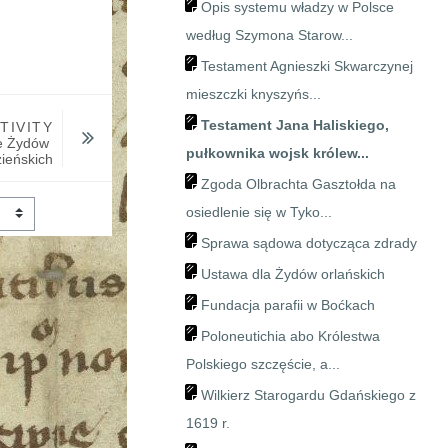
Opis systemu władzy w Polsce
według Szymona Starow...
Testament Agnieszki Skwarczynej
mieszczki knyszyńs...
Testament Jana Haliskiego,
TIVITY
e Żydów 
pułkownika wojsk królew...
ieńskich
Zgoda Olbrachta Gasztołda na
osiedlenie się w Tyko...
Sprawa sądowa dotycząca zdrady
Ustawa dla Żydów orlańskich
Fundacja parafii w Boćkach
Poloneutichia abo Królestwa
Polskiego szczęście, a...
Wilkierz Starogardu Gdańskiego z
1619 r.