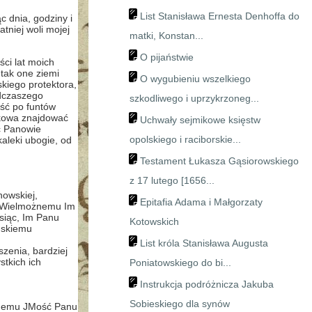
List Stanisława Ernesta Denhoffa do
c dnia, godziny i
tniej woli mojej
matki, Konstan...
O pijaństwie
ci lat moich
 tak one ziemi
O wygubieniu wszelkiego
kiego protektora,
odczaszego
szkodliwego i uprzykrzoneg...
ść po funtów
jakowa znajdować
Uchwały sejmikowe księstw
ć Panowie
opolskiego i raciborskie...
kaleki ubogie, od
Testament Łukasza Gąsiorowskiego
z 17 lutego [1656...
howskiej,
Epitafia Adama i Małgorzaty
, Wielmożnemu Im
siąc, Im Panu
Kotowskich
ńskiemu
List króla Stanisława Augusta
zenia, bardziej
stkich ich
Poniatowskiego do bi...
Instrukcja podróżnicza Jakuba
Sobieskiego dla synów
ożnemu JMość Panu