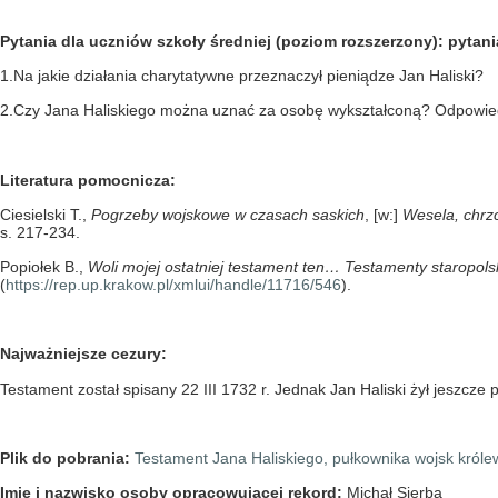
Pytania dla uczniów szkoły średniej (poziom rozszerzony): pyta
1.Na jakie działania charytatywne przeznaczył pieniądze Jan Haliski?
2.Czy Jana Haliskiego można uznać za osobę wykształconą? Odpowied
Literatura pomocnicza:
Ciesielski T.,
Pogrzeby wojskowe w czasach saskich
, [w:]
Wesela, chrzc
s. 217-234.
Popiołek B.,
Woli mojej ostatniej testament ten… Testamenty staropolskie
(
https://rep.up.krakow.pl/xmlui/handle/11716/546
).
Najważniejsze cezury:
Testament został spisany 22 III 1732 r. Jednak Jan Haliski żył jeszcze 
Plik do pobrania:
Testament Jana Haliskiego, pułkownika wojsk króle
Imię i nazwisko osoby opracowującej rekord:
Michał Sierba