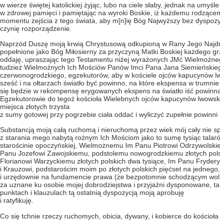
w wierze świętej katolickiej żyjąc, lubo na ciele słaby, jednak na umyśl
w zdrowej pamięci i pamiętając na wyroki Boskie, iż każdemu rodzącemu
momentu zejścia z tego świata, aby m[n]ię Bóg Najwyższy bez dyspozycyi
czynię rozporządzenie.
Naprzód Duszę moją krwią Chrystusową odkupioną w Rany Jego Najdroż
popełnione jako Bóg Miłosierny za przyczyną Matki Boskiej każdego gr
oddaję, upraszając tego Testamentu niżej wyrażonych JMć Wielmożne
tudzież Wielmożnych Ich Mościów Panów Imci Pana Jana Siemieńskieg
czerwonogrodzkiego, egzekutorów, aby w kościele ojców kapucynów lw
sześć i na ołtarzach światło być powinno, na które ekspensa w trumni
się będzie w rekompensę erygowanych ekspens na światło iść powinna
Egzekutorowie do tegoż kościoła Wielebnych ojców kapucynów lwowskich,
miejsca złotych trzysta
z sumy gotowej przy pogrzebie ciała oddać i wyliczyć zupełnie powinni
Substancją moją całą ruchomą i nieruchomą przez wiek mój cały nie s
z starania mego nabytą rożnym Ich Mościom jako to sumę tysiąc talaró
starościnie opoczyńskiej, Wielmożnemu Im Panu Piotrowi Odrzywolsk
Panu Jozefowi Zawojskiemu, podstolemu nowogrodzkiemu złotych polsk
Florianowi Warzyckiemu złotych polskich dwa tysiące, Im Panu Fryder
i Krauzowi, podstarościm moim po złotych polskich pięćset na jednego
i urzędownie na fundamencie prawa (że bezpotomnie schodzącym wolna 
za uznane ku osobie mojej dobrodziejstwa i przyjaźni dysponowane, ta
punktach i klauzulach tą ostatnią dyspozycją moją aprobuję
i ratyfikuję.
Co się tchnie rzeczy ruchomych, obicia, dywany, i kobierce do kościo